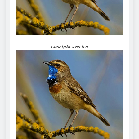
Can Bulldogs Play Fetch?
And How to Train Them!
7 Năm Ago
How Often Do I Need to
Groom My Bulldog
7 Năm Ago
Luscinia svecica