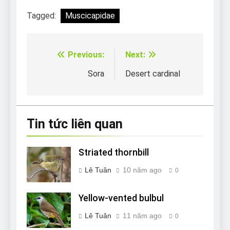
Tagged:
Muscicapidae
Previous:
Next:
Điều
hướng
Sora
Desert cardinal
bài
viết
Tin tức liên quan
Striated thornbill
Lê Tuân
10 năm ago
0
Yellow-vented bulbul
Lê Tuân
11 năm ago
0