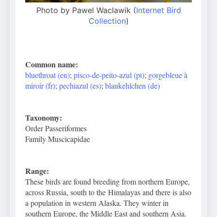
Photo by Pawel Waclawik (
Internet Bird
Collection
)
Common name:
bluethroat (en)
;
pisco-de-peito-azul (pt)
;
gorgebleue à
miroir (fr)
;
pechiazul (es)
;
blaukehlchen (de)
Taxonomy:
Order Passeriformes
Family Muscicapidae
Range:
These birds are found breeding from northern Europe,
across Russia, south to the Himalayas and there is also
a population in western Alaska. They winter in
southern Europe, the Middle East and southern Asia.