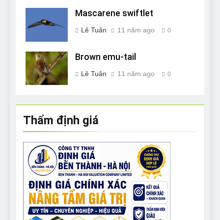
Mascarene swiftlet
Lê Tuân
11 năm ago
0
Brown emu-tail
Lê Tuân
11 năm ago
0
Thẩm định giá