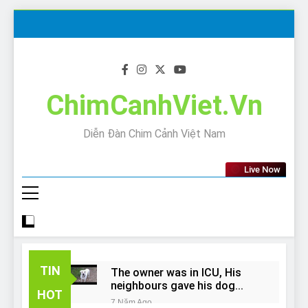
Skip
to
content
ChimCanhViet.Vn
Diễn Đàn Chim Cảnh Việt Nam
Live Now
TIN
The owner was in ICU, His
neighbours gave his dog
HOT
away!
7 Năm Ago