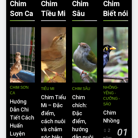
Chim
Chim
Chim
Chim
Sơn Ca
Tiều Mi
Sâu
Biết nói
CHIM SƠN
NHỒNG-
TIỂU MI
CHIM SÂU
CA
YỂNG -
Chim Tiểu
Chim
CƯỠNG -
Hướng
SÁO
Mi – Đặc
chích:
Dẫn Chi
Chim
điểm,
Đặc
Tiết Cách
Nhồng
cách nuôi
điểm,
Huấn
và chăm
hướng
01
2
Luyện
sóc hiệu
dẫn nuôi
năm