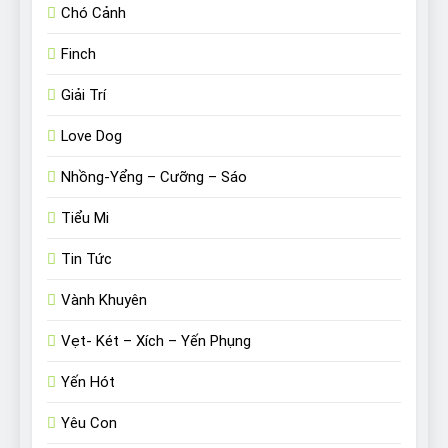
Chó Cảnh
Finch
Giải Trí
Love Dog
Nhồng-Yểng – Cưỡng – Sáo
Tiểu Mi
Tin Tức
Vành Khuyên
Vẹt- Két – Xích – Yến Phụng
Yến Hót
Yêu Con