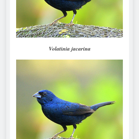
Can Bulldogs Play Fetch?
And How to Train Them!
7 Năm Ago
How Often Do I Need to
Groom My Bulldog
7 Năm Ago
Volatinia jacarina