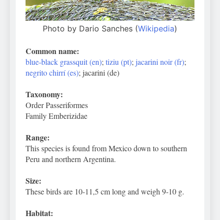
Photo by Dario Sanches (
Wikipedia
)
Common name:
blue-black grassquit (en)
;
tiziu (pt)
;
jacarini noir (fr)
;
negrito chirrí (es)
; jacarini (de)
Taxonomy:
Order Passeriformes
Family Emberizidae
Range:
This species is found from Mexico down to southern
Peru and northern Argentina.
Size:
These birds are 10-11,5 cm long and weigh 9-10 g.
Habitat: