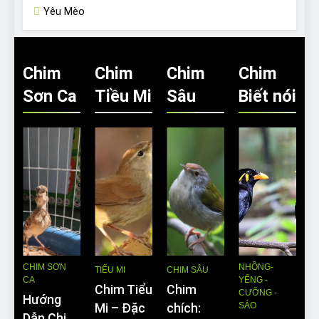
Yêu Mèo
Chim
Chim
Chim
Chim
Sơn Ca
Tiều Mi
Sâu
Biết nói
CHIM SƠN
NHỒNG-
TIỂU MI
CHIM SÂU
CA
YỂNG -
Chim Tiểu
Chim
CƯỠNG -
Hướng
SÁO
Mi – Đặc
chích:
Dẫn Chi