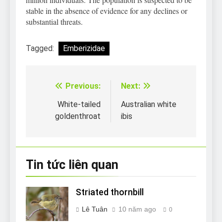
stable in the absence of evidence for any declines or
substantial threats.
Tagged:
Emberizidae
Previous:
Next:
Điều
hướng
White-tailed
Australian white
goldenthroat
ibis
bài
viết
Tin tức liên quan
Striated thornbill
Lê Tuân
10 năm ago
0