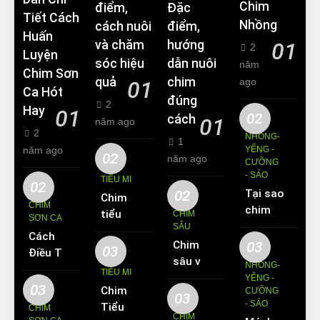
Chim
điểm,
Đặc
Tiết Cách
Nhồng
cách nuôi
điểm,
Huấn
và chăm
hướng
01
2
Luyện
sóc hiệu
dẫn nuôi
năm
Chim Sơn
quả
chim
ago
01
Ca Hót
đúng
2
Hay
01
02
cách
01
năm ago
2
NHỒNG-
1
năm ago
YỂNG -
02
năm ago
CƯỠNG
- SÁO
TIỂU MI
02
02
Tại sao
Chim
CHIM
chim
tiểu mi
CHIM
SƠN CA
Sáo lại
SÂU
ăn gì?
Cách
được
Chim
03
Kinh
03
Điều Trị
yêu
sâu và
nghiệm
NHỒNG-
Hiệu
TIỂU MI
thích
những
YỂNG -
nuôi
Quả
03
Chim
nuôi
CƯỠNG
thông
chim
03
Các
- SÁO
Tiểu Mi
làm thú
CHIM
tin cơ
tiểu mi
CHIM
Bệnh