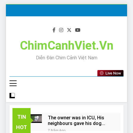
Skip
to
content
ChimCanhViet.Vn
Diễn Đàn Chim Cảnh Việt Nam
Live Now
TIN
The owner was in ICU, His
neighbours gave his dog
HOT
away!
7 Năm Ago