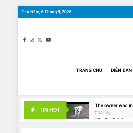
Skip
Thứ Năm, 6 Tháng 8, 2026
to
content
TRANG CHỦ
DIỄN ĐÀN
The owner was in
TIN HOT
7 Năm Ago
Why Do Bulldogs 
7 Năm Ago