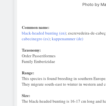
Photo by Mar
Common name:
black-headed bunting (en)
; escrevedeira-de-cabeç
cabecinegro (es)
;
kappenammer (de)
Taxonomy:
Order Passeriformes
Family Emberizidae
Range:
This species is found breeding in southern Europe,
They migrate south-east to winter in western and c
Size:
The black-headed bunting is 16-17 cm long and h