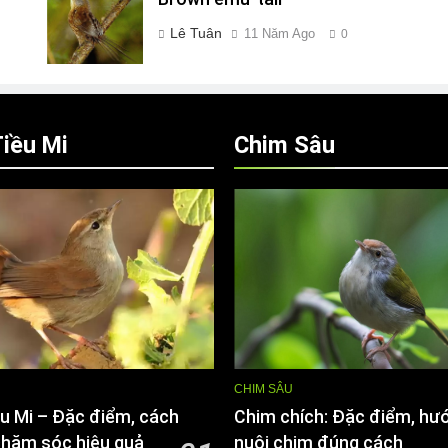
Lê Tuân
11 Năm Ago
0
iều Mi
Chim Sâu
CHIM SÂU
u Mi – Đặc điểm, cách
Chim chích: Đặc điểm, hư
chăm sóc hiệu quả
nuôi chim đúng cách