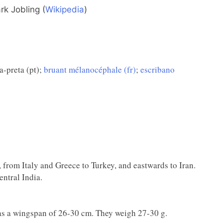
k Jobling (
Wikipedia
)
a-preta (pt);
bruant mélanocéphale (fr)
;
escribano
 from Italy and Greece to Turkey, and eastwards to Iran.
entral India.
as a wingspan of 26-30 cm. They weigh 27-30 g.