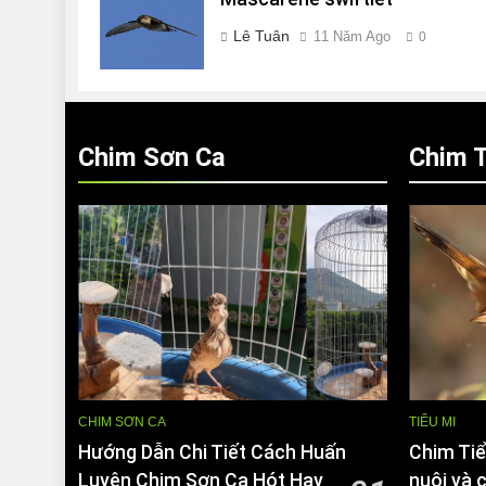
Lê Tuân
11 Năm Ago
0
Chim Sơn Ca
Chim T
CHIM SƠN CA
TIỂU MI
Hướng Dẫn Chi Tiết Cách Huấn
Chim Tiể
Luyện Chim Sơn Ca Hót Hay
nuôi và 