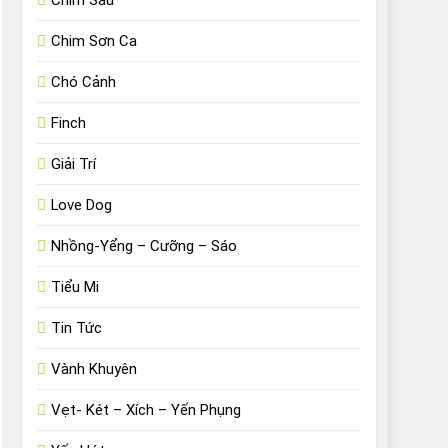
Chim Sâu
Chim Sơn Ca
Chó Cảnh
Finch
Giải Trí
Love Dog
Nhồng-Yểng – Cưỡng – Sáo
Tiểu Mi
Tin Tức
Vành Khuyên
Vẹt- Két – Xích – Yến Phụng