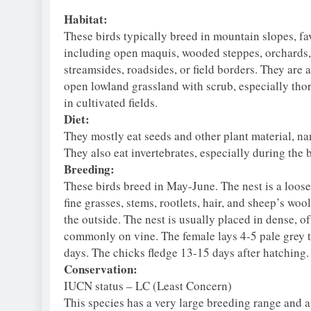
Habitat:
These birds typically breed in mountain slopes, fa
including open maquis, wooded steppes, orchards, 
streamsides, roadsides, or field borders. They are
open lowland grassland with scrub, especially thor
in cultivated fields.
Diet:
They mostly eat seeds and other plant material, na
They also eat invertebrates, especially during the
Breeding:
These birds breed in May-June. The nest is a loose,
fine grasses, stems, rootlets, hair, and sheep’s wo
the outside. The nest is usually placed in dense, o
commonly on vine. The female lays 4-5 pale grey 
days. The chicks fledge 13-15 days after hatching.
Conservation:
IUCN status – LC (Least Concern)
This species has a very large breeding range and a