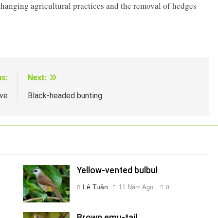
changing agricultural practices and the removal of hedges
us:
Next:
ve
Black-headed bunting
Yellow-vented bulbul
Lê Tuân
11 Năm Ago
0
Brown emu-tail