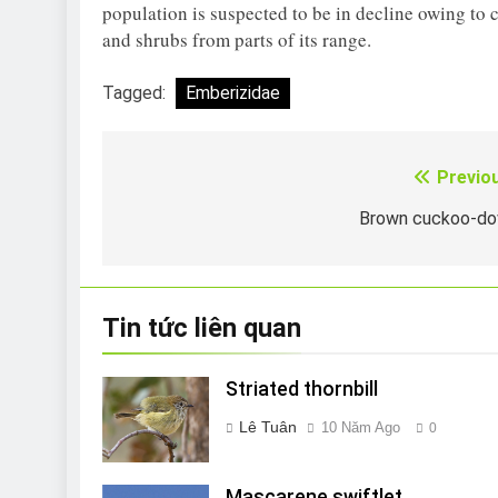
population is suspected to be in decline owing to 
and shrubs from parts of its range.
Tagged:
Emberizidae
Previo
Điều
hướng
Brown cuckoo-do
bài
viết
Tin tức liên quan
Striated thornbill
Lê Tuân
10 Năm Ago
0
Mascarene swiftlet