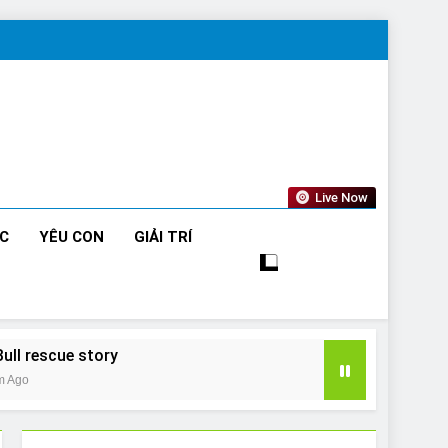
Live Now
ỨC
YÊU CON
GIẢI TRÍ
Bull rescue story
m Ago