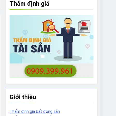
Thẩm định giá
e to What Bulldogs Can (and can’t) Eat
 Run Long Distances?
Do I Need to Groom My Bulldog
Giới thiệu
Thẩm định giá bất động sản