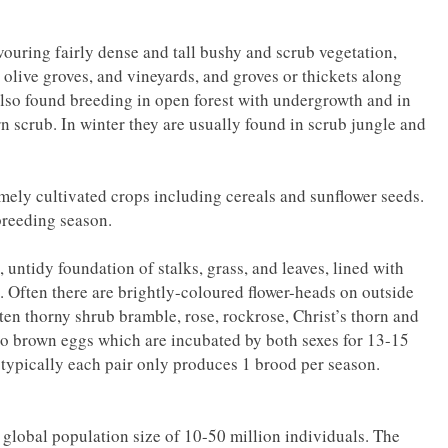
vouring fairly dense and tall bushy and scrub vegetation,
olive groves, and vineyards, and groves or thickets along
 also found breeding in open forest with undergrowth and in
n scrub. In winter they are usually found in scrub jungle and
mely cultivated crops including cereals and sunflower seeds.
 breeding season.
 untidy foundation of stalks, grass, and leaves, lined with
ol. Often there are brightly-coloured flower-heads on outside
ften thorny shrub bramble, rose, rockrose, Christ’s thorn and
to brown eggs which are incubated by both sexes for 13-15
 typically each pair only produces 1 brood per season.
 global population size of 10-50 million individuals. The