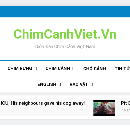
ChimCanhViet.Vn
Diễn Đàn Chim Cảnh Việt Nam
CHIM RỪNG
CHIM CẢNH
CHÓ CẢNH
TIN T
ENGLISH
RAO VẶT
 ICU, His neighbours gave his dog away!
Pit 
7 Nă
Snore? And How to Minimize It!