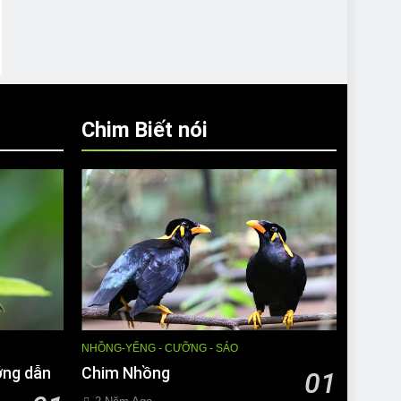
Chim Biết nói
NHỒNG-YỂNG - CƯỠNG - SÁO
ớng dẫn
Chim Nhồng
01