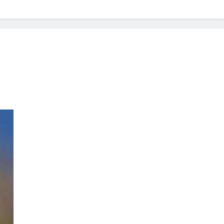
? Not as much as you think and here’s why!
 Yes! And How to Stop It!
The Ultimate Guid
7 Năm Ago
nd Problem and How to Treat It
Can Bulldogs
7 Năm Ago
y Fetch? And How to Train Them!
How Often 
7 Năm Ago