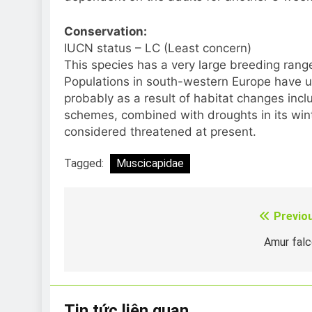
Conservation:
IUCN status – LC (Least concern)
This species has a very large breeding range
Population
s in south-western Europe have un
probably as a result of habitat changes inclu
schemes, combined with droughts in its winte
considered threatened at present.
Tagged:
Muscicapidae
Previo
Điều
hướng
Amur fal
bài
viết
Tin tức liên quan