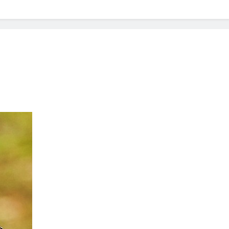
? Not as much as you think and here’s why!
 Yes! And How to Stop It!
The Ultimate Guid
7 Năm Ago
nd Problem and How to Treat It
Can Bulldogs
7 Năm Ago
y Fetch? And How to Train Them!
How Often 
7 Năm Ago