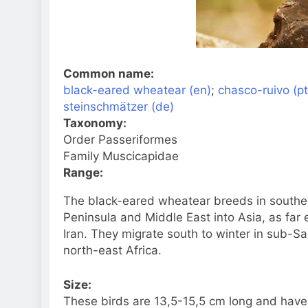
Common name:
black-eared wheatear (en)
;
chasco-ruivo (pt
steinschmätzer (de)
Taxonomy:
Order Passeriformes
Family Muscicapidae
Range:
The black-eared wheatear breeds in souther
Peninsula and Middle East into Asia, as fa
Iran. They migrate south to winter in sub-Sa
north-east Africa.
Size:
These birds are 13,5-15,5 cm long and have