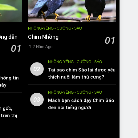
NHỒNG-YỂNG - CƯỠNG - SÁO
ớng dẫn
Chim Nhồng
01
01
2 Năm Ago
NHỒNG-YỂNG - CƯỠNG - SÁO
02
Tại sao chim Sáo lại được yêu
thích nuôi làm thú cưng?
hông tin
này
NHỒNG-YỂNG - CƯỠNG - SÁO
03
Mách bạn cách dạy Chim Sáo
đen nói tiếng người
n gốc,
trên thị