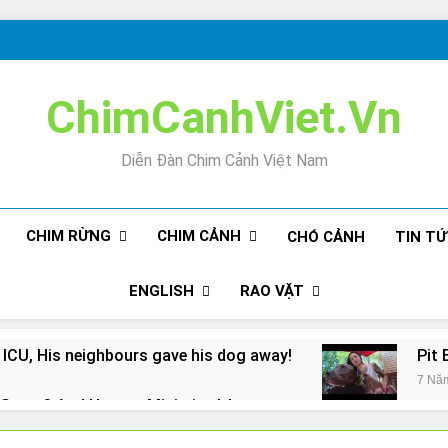
ChimCanhViet.Vn
Diễn Đàn Chim Cảnh Việt Nam
CHIM RỪNG
CHIM CẢNH
CHÓ CẢNH
TIN T
ENGLISH
RAO VẶT
 ICU, His neighbours gave his dog away!
Pit 
7 Nă
Snore? And How to Minimize It!