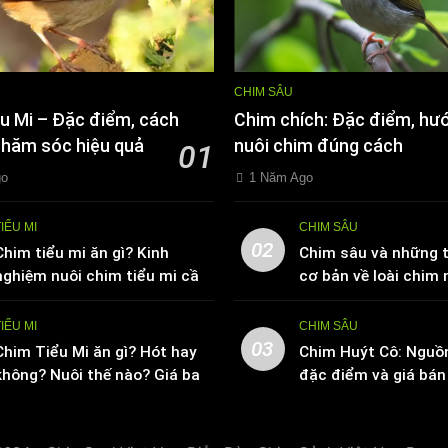
CHIM SÂU
u Mi – Đặc điểm, cách
Chim chích: Đặc điểm, hư
chăm sóc hiệu quả
nuôi chim đúng cách
01
go
1 Năm Ago
TIỂU MI
CHIM SÂU
02
Chim tiểu mi ăn gì? Kinh
Chim sâu và những t
nghiệm nuôi chim tiểu mi cần
cơ bản về loài chim 
biết
TIỂU MI
CHIM SÂU
03
Chim Tiểu Mi ăn gì? Hót hay
Chim Huýt Cô: Nguồ
không? Nuôi thế nào? Giá bao
đặc điểm và giá bán 
nhiêu tiền
trường