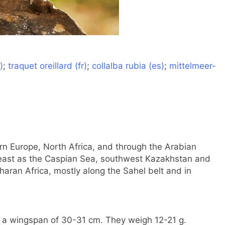
)
;
traquet oreillard (fr)
;
collalba rubia (es)
;
mittelmeer-
n Europe, North Africa, and through the Arabian
r east as the Caspian Sea, southwest Kazakhstan and
haran Africa, mostly along the Sahel belt and in
 a wingspan of 30-31 cm. They weigh 12-21 g.