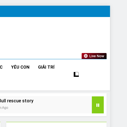
Live Now
ỨC
YÊU CON
GIẢI TRÍ
Bull rescue story
m Ago