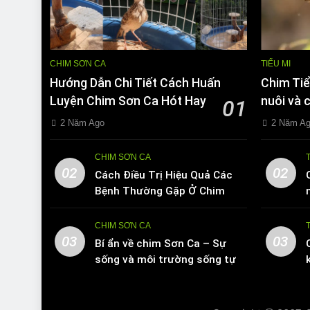
CHIM SƠN CA
TIỂU MI
Hướng Dẫn Chi Tiết Cách Huấn
Chim Tiể
Luyện Chim Sơn Ca Hót Hay
nuôi và 
01
2 Năm Ago
2 Năm A
CHIM SƠN CA
02
02
Cách Điều Trị Hiệu Quả Các
Bệnh Thường Gặp Ở Chim
Sơn Ca
CHIM SƠN CA
03
03
Bí ẩn về chim Sơn Ca – Sự
sống và môi trường sống tự
nhiên