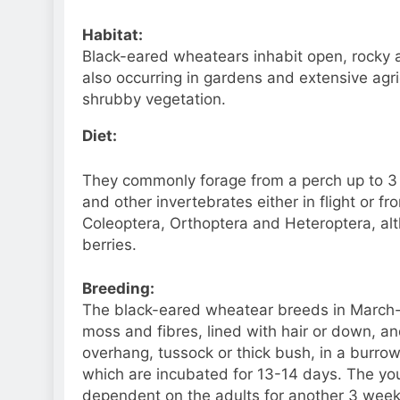
Habitat:
Black-eared wheatears inhabit
open, rocky a
also occurring in gardens and extensive agric
shrubby vegetation.
Diet:
They commonly forage from a perch up to 3 
and other invertebrates either in flight or f
Coleoptera, Orthoptera and Heteroptera, al
berries.
Breeding:
The black-eared whea
tear breeds in March-J
moss and fibres, lined with hair or down, a
overhang, tussock or thick bush, in a burrow,
which are incubated for 1
3-14 days. The you
dependent on the adults for another 3 week