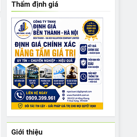
Thẩm định giá
e to What Bulldogs Can (and can’t) Eat
 Run Long Distances?
Do I Need to Groom My Bulldog
Giới thiệu