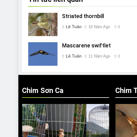
Striated thornbill
Lê Tuân
10 Năm Ago
0
Mascarene swiftlet
Lê Tuân
11 Năm Ago
0
Chim Sơn Ca
Chim T