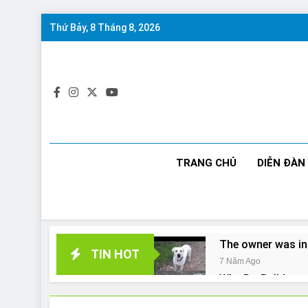
Skip
Thứ Bảy, 8 Tháng 8, 2026
to
content
TRANG CHỦ
DIỄN ĐÀN
The owner was in
TIN HOT
7 Năm Ago
Why Do Bulldogs 
7 Năm Ago