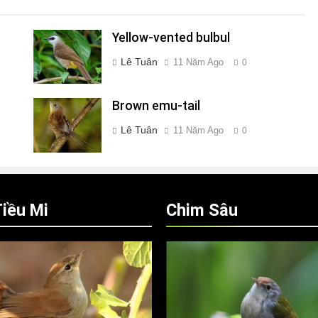
Yellow-vented bulbul
Lê Tuân
11 Năm Ago
0
Brown emu-tail
Lê Tuân
11 Năm Ago
0
iều Mi
Chim Sâu