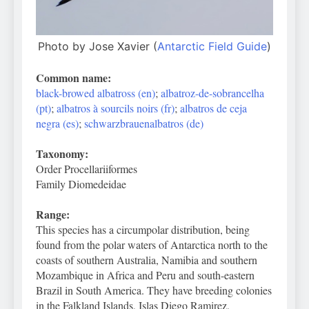
Photo by Jose Xavier (
Antarctic Field Guide
)
Common name:
black-browed albatross (en)
;
albatroz-de-sobrancelha
(pt)
;
albatros à sourcils noirs (fr)
;
albatros de ceja
negra (es)
;
schwarzbrauenalbatros (de)
Taxonomy:
Order Procellariiformes
Family Diomedeidae
Range:
This species has a circumpolar distribution, being
found from the polar waters of Antarctica north to the
coasts of southern Australia, Namibia and southern
Mozambique in Africa and Peru and south-eastern
Brazil in South America. They have breeding colonies
in the Falkland Islands, Islas Diego Ramirez,