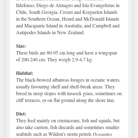
Ildefonso, Diego de Almagro and Isla Evangelistas in
Chile, South Georgia, Crozet and Kerguelen Islands
in the Southern Ocean, Heard and McDonald Islands
and Macquarie Island in Australia, and Campbell and
Antipodes Islands in New Zealand.
Size:
These birds are 80-95 cm long and have a wingspan
of 200-240 cm. They weigh 2,9-4,7 kg.
Habitat:
The black-browed albatross forages in oceanic waters,
usually favouring shelf and shelf-break areas. They
breed in steep slopes with tussock grass, sometimes on
cliff terraces, or on flat ground along the shore line.
Diet:
They feed mainly on crustaceans, fish and squids, but
also take carrion, fish discards and sometimes smaller
seabirds such as Wildon’s storm petrels
Oceanites