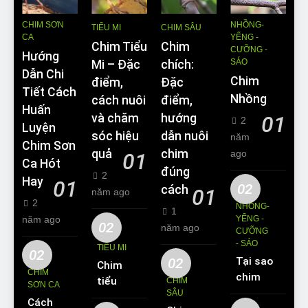
CHIM SƠN
NHỒNG-
TIỂU MI
CHIM SÂU
CA
YỂNG -
Chim Tiểu
Chim
CƯỠNG -
Hướng
SÁO
Mi – Đặc
chích:
Dẫn Chi
Chim
điểm,
Đặc
Tiết Cách
Nhồng
cách nuôi
điểm,
Huấn
và chăm
hướng
01
2
Luyện
sóc hiệu
dẫn nuôi
năm
Chim Sơn
quả
chim
ago
01
Ca Hót
đúng
2
Hay
01
02
cách
01
năm ago
2
NHỒNG-
1
năm ago
YỂNG -
02
năm ago
CƯỠNG
- SÁO
TIỂU MI
02
02
Tại sao
Chim
CHIM
chim
tiểu mi
CHIM
SƠN CA
Sáo lại
SÂU
ăn gì?
Cách