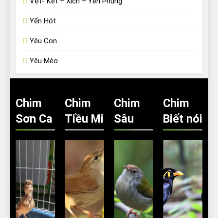
Vẹt- Két – Xích – Yến Phụng
Yến Hót
Yêu Con
Yêu Mèo
Chim
Chim
Chim
Chim
Sơn Ca
Tiều Mi
Sâu
Biết nói