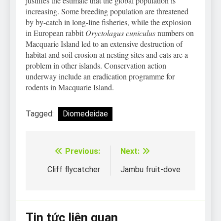
justifies the estimate that the global population is
increasing. Some breeding population are threatened
by by-catch in long-line fisheries, while the explosion
in European rabbit
Oryctolagus cuniculus
numbers on
Macquarie Island led to an extensive destruction of
habitat and soil erosion at nesting sites and cats are a
problem in other islands. Conservation action
underway include an eradication programme for
rodents in Macquarie Island.
Tagged:
Diomedeidae
Previous:
Next:
Điều
hướng
Cliff flycatcher
Jambu fruit-dove
bài
viết
Tin tức liên quan