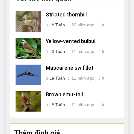
Striated thornbill
Lê Tuân
10 năm ago
0
Yellow-vented bulbul
Lê Tuân
11 năm ago
0
Mascarene swiftlet
Lê Tuân
11 năm ago
0
Brown emu-tail
Lê Tuân
11 năm ago
0
Thẩm định giá