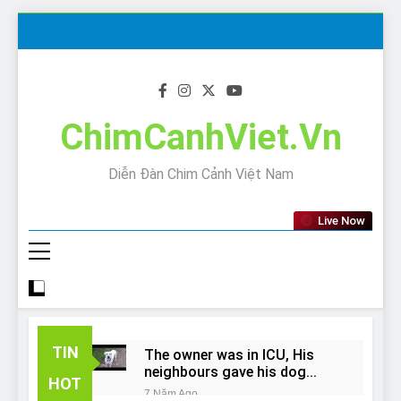
Skip
to
content
ChimCanhViet.Vn
Diễn Đàn Chim Cảnh Việt Nam
Live Now
TIN
The owner was in ICU, His
neighbours gave his dog
HOT
away!
7 Năm Ago