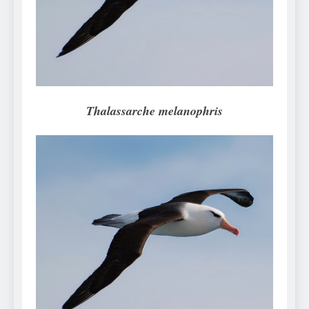
Can Bulldogs Play Fetch?
And How to Train Them!
7 Năm Ago
How Often Do I Need to
Groom My Bulldog
7 Năm Ago
Thalassarche melanophris