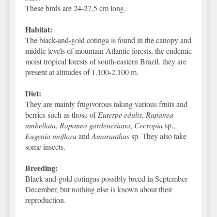
These birds are 24-27,5 cm long.
Habitat:
The black-and-gold cotinga is found in the canopy and
middle levels of mountain Atlantic forests, the endemic
moist tropical forests of south-eastern Brazil. they are
present at altitudes of 1.100-2.100 m.
Diet:
They are mainly frugivorous taking various fruits and
berries such as those of
Euterpe edulis
,
Rapanea
umbellata
,
Rapanea gardeneriana
,
Cecropia
sp.,
Eugenia uniflora
and
Amaranthus
sp. They also take
some insects.
Breeding:
Black-and-gold cotingas possibly breed in September-
December, but nothing else is known about their
reproduction.