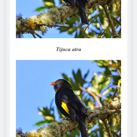
Can Bulldogs Play Fetch?
And How to Train Them!
7 Năm Ago
How Often Do I Need to
Groom My Bulldog
7 Năm Ago
Tijuca atra