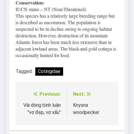
Conservation:
IUCN status – NT (Near-Threatened)
This species has a relatively large breeding range but
is described as uncommon. The population is
suspected to be in decline owing to ongoing habitat
destruction. However, destruction of its mountain
Atlantic forest has been much less extensive than in
adjacent lowland areas. The black-and-gold cotinga is
occasionally hunted for food.
Tagged:
Cotingidae
Previous:
Next:
Điều
hướng
Vài dòng bình luận
Knysna
"vợ đẹp, vợ xấu"
woodpecker
bài
viết