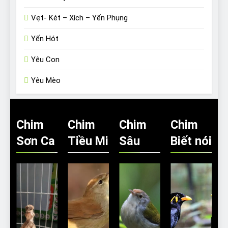
Vẹt- Két – Xích – Yến Phụng
Yến Hót
Yêu Con
Yêu Mèo
Chim
Chim
Chim
Chim
Sơn Ca
Tiều Mi
Sâu
Biết nói