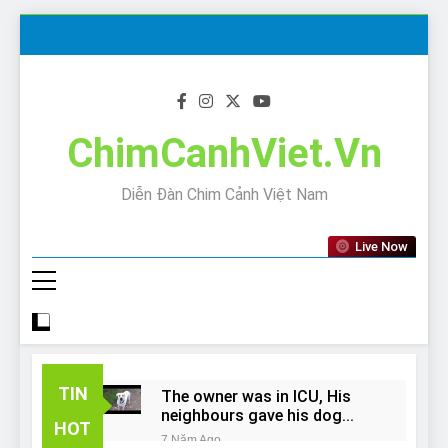
Skip
to
content
ChimCanhViet.Vn
Diễn Đàn Chim Cảnh Việt Nam
Live Now
TIN
The owner was in ICU, His
neighbours gave his dog
HOT
away!
7 Năm Ago