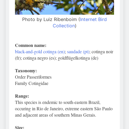
Photo by Luiz Ribenboim (
Internet Bird
Collection
)
Common name:
black-and-gold cotinga (en)
;
saudade (pt)
; cotinga noir
(fr); cotinga negro (es); goldflügelkotinga (de)
Taxonomy:
Order Passeriformes
Family Cotingidae
Range:
This species is endemic to south-eastern Brazil,
occuring in Rio de Janeiro, extreme eastern São Paulo
and adjacent areas of southern Minas Gerais.
Size: