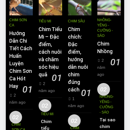
CHIM SƠN
NHỒNG-
TIỂU MI
CHIM SÂU
CA
YỂNG -
Chim Tiểu
Chim
CƯỠNG -
Hướng
SÁO
Mi – Đặc
chích:
Dẫn Chi
Chim
điểm,
Đặc
Tiết Cách
Nhồng
cách nuôi
điểm,
Huấn
và chăm
hướng
01
2
Luyện
sóc hiệu
dẫn nuôi
năm
Chim Sơn
quả
chim
ago
01
Ca Hót
đúng
2
Hay
01
02
cách
01
năm ago
2
NHỒNG-
1
năm ago
YỂNG -
02
năm ago
CƯỠNG
- SÁO
TIỂU MI
02
02
Tại sao
Chim
CHIM
chim
tiểu mi
CHIM
SƠN CA