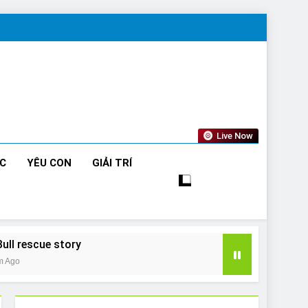
Live Now
ỨC
YÊU CON
GIẢI TRÍ
Bull rescue story
m Ago