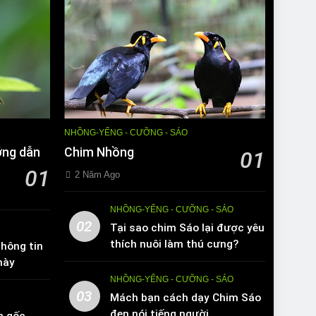
NHỒNG-YỂNG - CƯỠNG - SÁO
ớng dẫn
Chim Nhồng
01
01
2 Năm Ago
NHỒNG-YỂNG - CƯỠNG - SÁO
02
Tại sao chim Sáo lại được yêu
thích nuôi làm thú cưng?
hông tin
này
NHỒNG-YỂNG - CƯỠNG - SÁO
03
Mách bạn cách dạy Chim Sáo
đen nói tiếng người