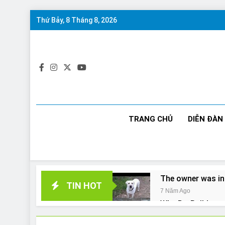
Skip
Thứ Bảy, 8 Tháng 8, 2026
to
content
TRANG CHỦ
DIỄN ĐÀN
The owner was in
TIN HOT
7 Năm Ago
Why Do Bulldogs 
7 Năm Ago