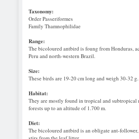
Taxonomy:
Order Passeriformes
Family Thamnophilidae
Range:
The bicoloured antbird is foung from Honduras, a
Peru and north-western Brazil.
Size:
These birds are 19-20 cm long and weigh 30-32 g.
Habitat:
They are mostly found in tropical and subtropical 
forests up to an altitude of 1.700 m.
Diet:
The bicoloured antbird is an obligate ant-follower
stirs from the leaf litter.