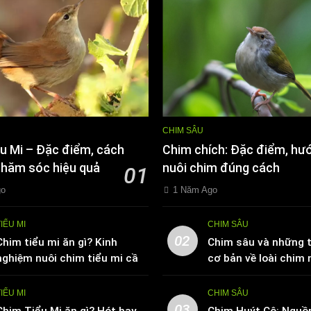
CHIM SÂU
u Mi – Đặc điểm, cách
Chim chích: Đặc điểm, hư
chăm sóc hiệu quả
nuôi chim đúng cách
01
go
1 Năm Ago
TIỂU MI
CHIM SÂU
02
Chim tiểu mi ăn gì? Kinh
Chim sâu và những t
nghiệm nuôi chim tiểu mi cần
cơ bản về loài chim 
biết
TIỂU MI
CHIM SÂU
03