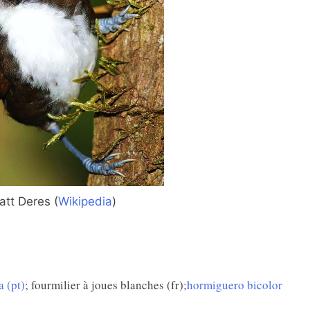
tt Deres (
Wikipedia
)
 (pt)
; fourmilier à joues blanches (fr);
hormiguero bicolor