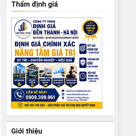
Thẩm định giá
e to What Bulldogs Can (and can’t) Eat
 Run Long Distances?
Do I Need to Groom My Bulldog
Giới thiệu