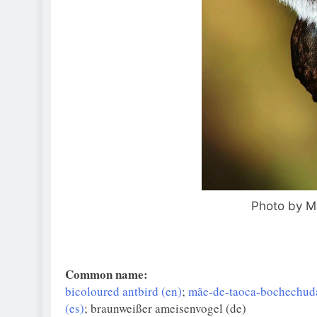
Photo by Ma
Common name:
bicoloured antbird (en)
;
mãe-de-taoca-bochechuda
(es)
; braunweißer ameisenvogel (de)