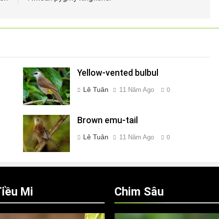
Yellow-vented bulbul
Lê Tuân
11 Năm Ago
0
Brown emu-tail
Lê Tuân
11 Năm Ago
0
iều Mi
Chim Sâu