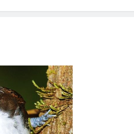
? Not as much as you think and here’s why!
 Yes! And How to Stop It!
The Ultimate Guid
7 Năm Ago
nd Problem and How to Treat It
Can Bulldogs
7 Năm Ago
y Fetch? And How to Train Them!
How Often 
7 Năm Ago