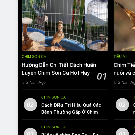
CHIM SƠN CA
TIỂU MI
Hướng Dẫn Chi Tiết Cách Huấn
Chim Tiể
Luyện Chim Sơn Ca Hót Hay
nuôi và 
01
2 Năm Ago
2 Năm A
CHIM SƠN CA
02
02
Cách Điều Trị Hiệu Quả Các
Bệnh Thường Gặp Ở Chim
Sơn Ca
CHIM SƠN CA
03
03