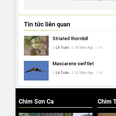
hướng
bài
viết
Tin tức liên quan
Striated thornbill
Lê Tuân
10 Năm Ago
0
Mascarene swiftlet
Lê Tuân
11 Năm Ago
0
Chim Sơn Ca
Chim T