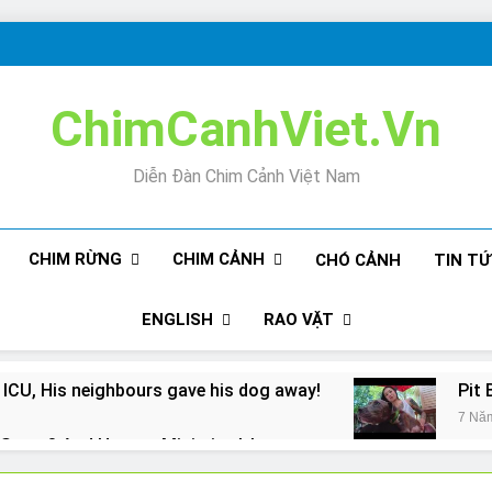
ChimCanhViet.Vn
Diễn Đàn Chim Cảnh Việt Nam
CHIM RỪNG
CHIM CẢNH
CHÓ CẢNH
TIN T
ENGLISH
RAO VẶT
 ICU, His neighbours gave his dog away!
Pit 
7 Nă
Snore? And How to Minimize It!