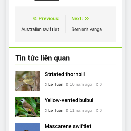
Previous:
Next:
Điều
hướng
Australian swiftlet
Bernier's vanga
bài
viết
Tin tức liên quan
Striated thornbill
Lê Tuân
10 năm ago
0
Yellow-vented bulbul
Lê Tuân
11 năm ago
0
Mascarene swiftlet