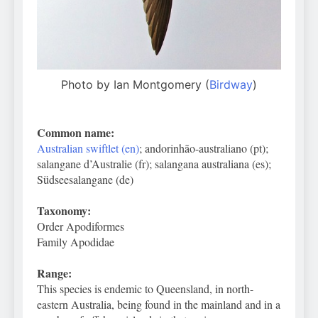
Photo by Ian Montgomery (
Birdway
)
Common name:
Australian swiftlet (en)
; andorinhão-australiano (pt);
salangane d’Australie (fr); salangana australiana (es);
Südseesalangane (de)
Taxonomy:
Order Apodiformes
Family Apodidae
Range:
This species is endemic to Queensland, in north-
eastern Australia, being found in the mainland and in a