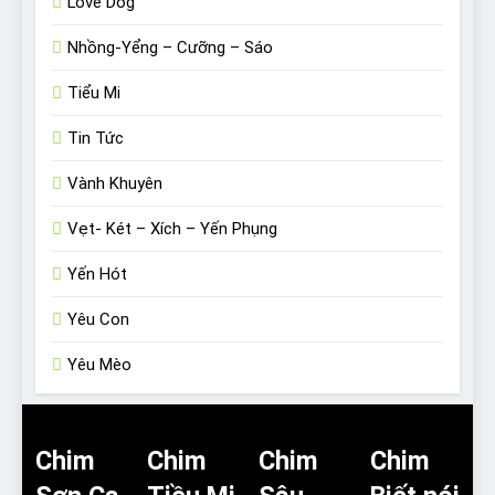
Love Dog
Nhồng-Yểng – Cưỡng – Sáo
Tiểu Mi
Tin Tức
Vành Khuyên
Vẹt- Két – Xích – Yến Phụng
Yến Hót
Yêu Con
Yêu Mèo
Chim
Chim
Chim
Chim