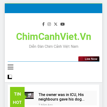
Skip
to
content
ChimCanhViet.Vn
Diễn Đàn Chim Cảnh Việt Nam
Live Now
TIN
The owner was in ICU, His
neighbours gave his dog
HOT
away!
7 Năm Ago