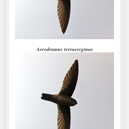
Can Bulldogs Play Fetch?
And How to Train Them!
7 Năm Ago
How Often Do I Need to
Groom My Bulldog
7 Năm Ago
Aerodramus terraereginae