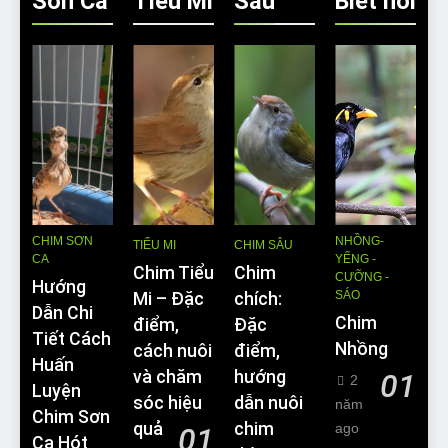
Sơn Ca
Tiều Mi
Sâu
Biết nói
CHIM SƠN
NHỒNG-
TIỂU MI
CHIM SÂU
CA
YỂNG -
Chim Tiểu
Chim
CƯỠNG -
Hướng
SÁO
Mi – Đặc
chích:
Dẫn Chi
Chim
điểm,
Đặc
Tiết Cách
Nhồng
cách nuôi
điểm,
Huấn
và chăm
hướng
01
2
Luyện
sóc hiệu
dẫn nuôi
năm
Chim Sơn
quả
chim
ago
01
Ca Hót