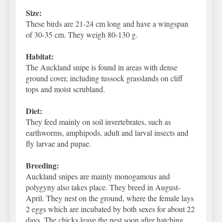
Size:
These birds are 21-24 cm long and have a wingspan
of 30-35 cm. They weigh 80-130 g.
Habitat:
The Auckland snipe is found in areas with dense
ground cover, including tussock grasslands on cliff
tops and moist scrubland.
Diet:
They feed mainly on soil invertebrates, such as
earthworms, amphipods, adult and larval insects and
fly larvae and pupae.
Breeding:
Auckland snipes are mainly monogamous and
polygyny also takes place. They breed in August-
April. They nest on the ground, where the female lays
2 eggs which are incubated by both sexes for about 22
days. The chicks leave the nest soon after hatching