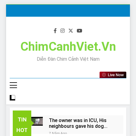
Skip
to
content
ChimCanhViet.Vn
Diễn Đàn Chim Cảnh Việt Nam
Live Now
TIN
The owner was in ICU, His
neighbours gave his dog
HOT
away!
7 Năm Ago