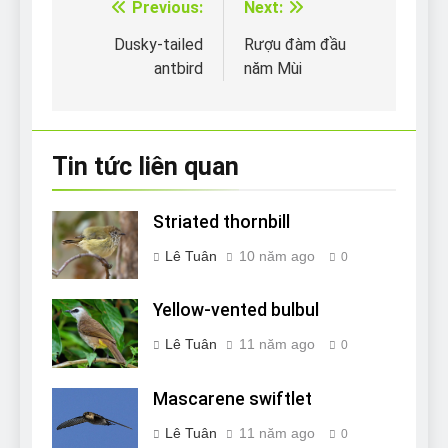
Previous:
Next:
Điều
hướng
Dusky-tailed
Rượu đàm đầu
antbird
năm Mùi
bài
viết
Tin tức liên quan
Striated thornbill
Lê Tuân
10 năm ago
0
Yellow-vented bulbul
Lê Tuân
11 năm ago
0
Mascarene swiftlet
Lê Tuân
11 năm ago
0