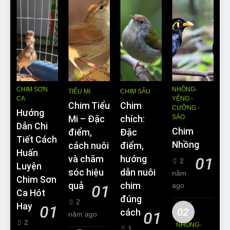
CHIM SƠN
NHỒNG-
TIỂU MI
CHIM SÂU
CA
YỂNG -
Chim Tiểu
Chim
CƯỠNG -
Hướng
SÁO
Mi – Đặc
chích:
Dẫn Chi
Chim
điểm,
Đặc
Tiết Cách
Nhồng
cách nuôi
điểm,
Huấn
và chăm
hướng
01
2
Luyện
sóc hiệu
dẫn nuôi
năm
Chim Sơn
quả
chim
ago
01
Ca Hót
đúng
2
Hay
01
02
cách
01
năm ago
2
NHỒNG-
1