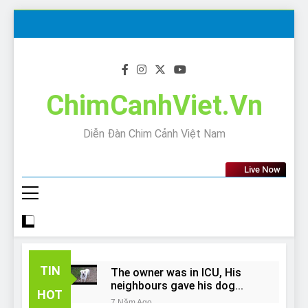
Skip
to
content
ChimCanhViet.Vn
Diễn Đàn Chim Cảnh Việt Nam
Live Now
TIN
The owner was in ICU, His
neighbours gave his dog
HOT
away!
7 Năm Ago