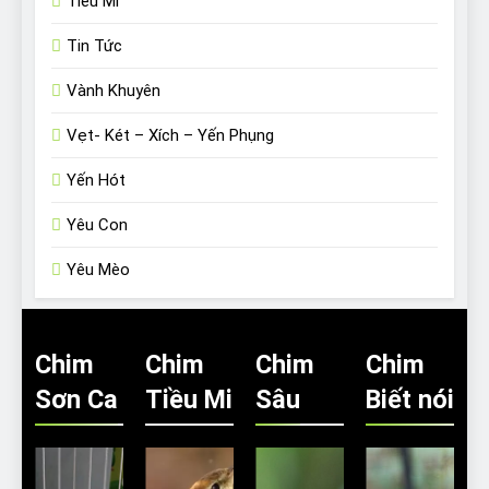
Tiểu Mi
Tin Tức
Vành Khuyên
Vẹt- Két – Xích – Yến Phụng
Yến Hót
Yêu Con
Yêu Mèo
Chim
Chim
Chim
Chim
Sơn Ca
Tiều Mi
Sâu
Biết nói