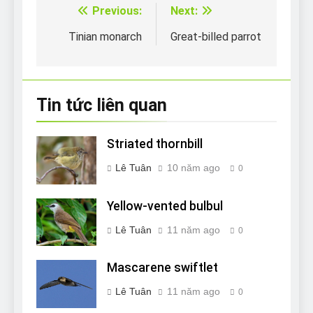
Previous:
Next:
Điều
hướng
Tinian monarch
Great-billed parrot
bài
viết
Tin tức liên quan
Striated thornbill
Lê Tuân
10 năm ago
0
Yellow-vented bulbul
Lê Tuân
11 năm ago
0
Mascarene swiftlet
Lê Tuân
11 năm ago
0