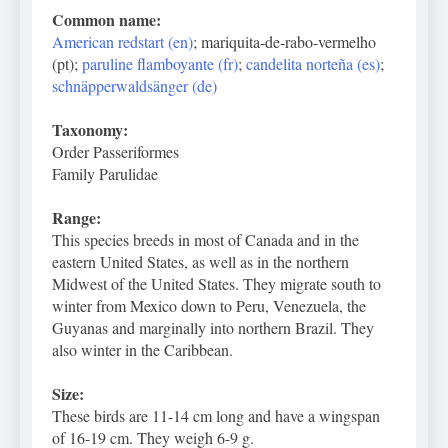
Common name:
American redstart (en)
; mariquita-de-rabo-vermelho
(pt);
paruline flamboyante (fr)
;
candelita norteña (es)
;
schnäpperwaldsänger (de)
Taxonomy:
Order Passeriformes
Family Parulidae
Range:
This species breeds in most of Canada and in the
eastern United States, as well as in the northern
Midwest of the United States. They migrate south to
winter from Mexico down to Peru, Venezuela, the
Guyanas and marginally into northern Brazil. They
also winter in the Caribbean.
Size:
These birds are 11-14 cm long and have a wingspan
of 16-19 cm. They weigh 6-9 g.