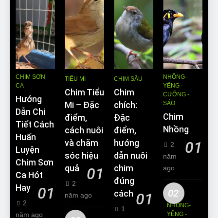
CHIM SƠN
NHỒNG-
TIỂU MI
CHIM SÂU
CA
YỂNG -
Chim Tiểu
Chim
CƯỠNG -
Hướng
SÁO
Mi – Đặc
chích:
Dẫn Chi
Chim
điểm,
Đặc
Tiết Cách
Nhồng
cách nuôi
điểm,
Huấn
và chăm
hướng
01
2
Luyện
sóc hiệu
dẫn nuôi
năm
Chim Sơn
quả
chim
ago
01
Ca Hót
đúng
2
Hay
01
02
cách
01
năm ago
2
NHỒNG-
1
năm ago
YỂNG -