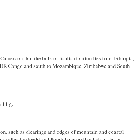
Cameroon, but the bulk of its distribution lies from Ethiopia,
n DR Congo and south to Mozambique, Zimbabwe and South
 11 g.
tion, such as clearings and edges of mountain and coastal
s in valley bushveld and floodplainwoodland along large