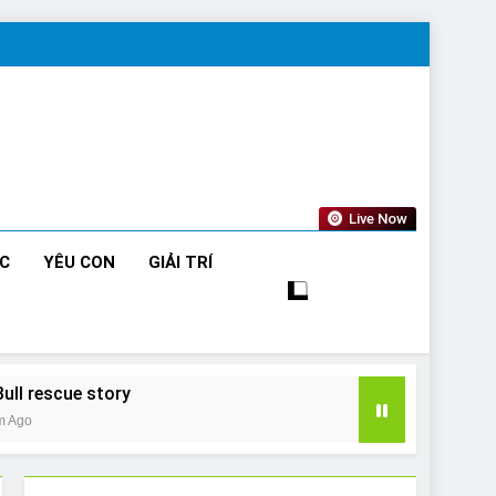
Live Now
ỨC
YÊU CON
GIẢI TRÍ
Bull rescue story
m Ago