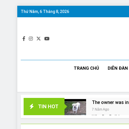
Skip
Thứ Năm, 6 Tháng 8, 2026
to
content
TRANG CHỦ
DIỄN ĐÀN
The owner was in
TIN HOT
7 Năm Ago
Why Do Bulldogs 
7 Năm Ago