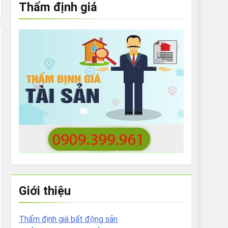
Thẩm định giá
e to What Bulldogs Can (and can’t) Eat
 Run Long Distances?
Do I Need to Groom My Bulldog
Giới thiệu
Thẩm định giá bất động sản