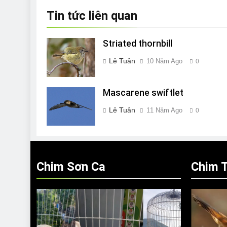
viết
Tin tức liên quan
Striated thornbill
Lê Tuân
10 Năm Ago
0
Mascarene swiftlet
Lê Tuân
11 Năm Ago
0
Chim Sơn Ca
Chim T