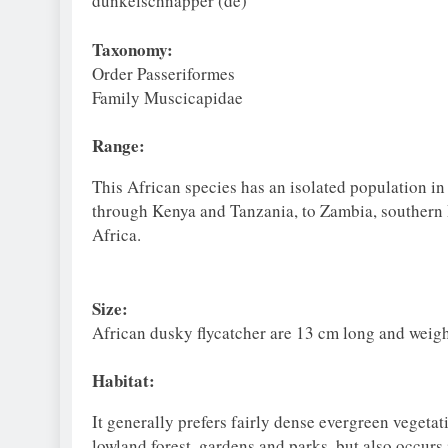
dunkelschnäpper (de)
Taxonomy:
Order Passeriformes
Family Muscicapidae
Range:
This African species has an isolated population in 
through Kenya and Tanzania, to Zambia, souther
Africa.
Size:
African dusky flycatcher are 13 cm long and weigh
Habitat:
It generally prefers fairly dense evergreen vegeta
lowland forest, gardens and parks, but also occur