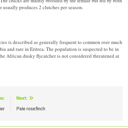
 The chicks are mainly brooded by the female but fed by both
ir usually produces 2 clutches per season.
cies is described as generally frequent to common over much
bia and rare in Eritrea. The population is suspected to be in
the African dusky flycatcher is not considered threatened at
us:
Next:
ier
Pale rosefinch