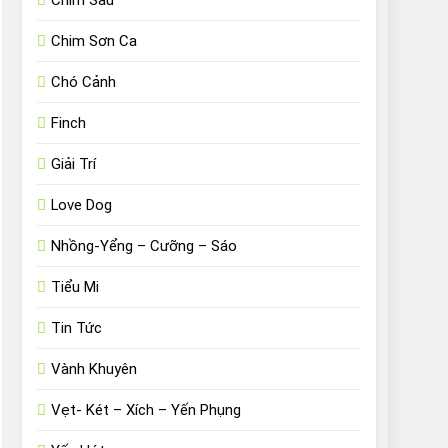
Chim Sâu
Chim Sơn Ca
Chó Cảnh
Finch
Giải Trí
Love Dog
Nhồng-Yểng – Cưỡng – Sáo
Tiểu Mi
Tin Tức
Vành Khuyên
Vẹt- Két – Xích – Yến Phụng