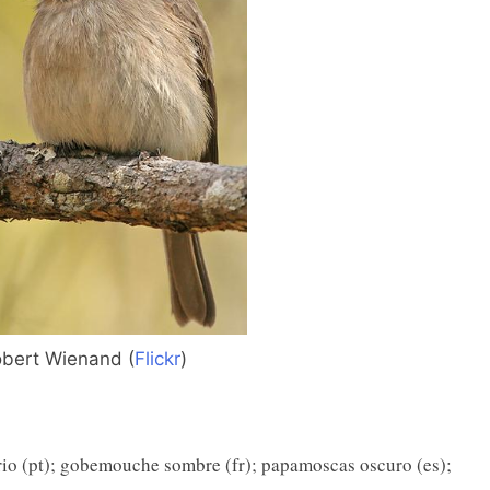
bert Wienand (
Flickr
)
io (pt); gobemouche sombre (fr); papamoscas oscuro (es);