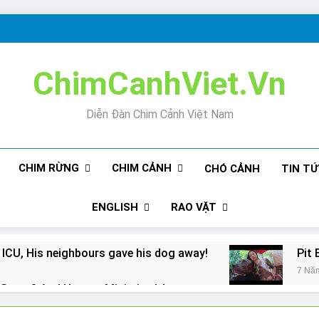
ChimCanhViet.Vn
Diễn Đàn Chim Cảnh Việt Nam
CHIM RỪNG
CHIM CẢNH
CHÓ CẢNH
TIN T
ENGLISH
RAO VẶT
 ICU, His neighbours gave his dog away!
Pit 
7 Nă
Snore? And How to Minimize It!