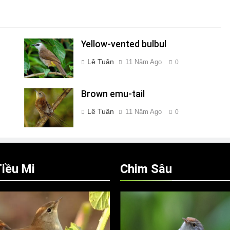
Yellow-vented bulbul
Lê Tuân
11 Năm Ago
0
Brown emu-tail
Lê Tuân
11 Năm Ago
0
iều Mi
Chim Sâu