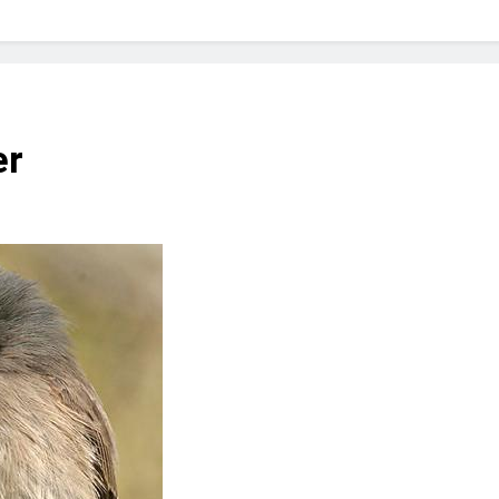
? Not as much as you think and here’s why!
 Yes! And How to Stop It!
The Ultimate Guid
7 Năm Ago
nd Problem and How to Treat It
Can Bulldogs
er
7 Năm Ago
y Fetch? And How to Train Them!
How Often 
7 Năm Ago