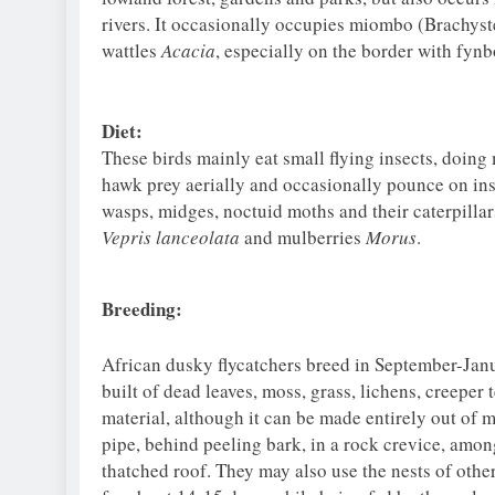
rivers. It occasionally occupies miombo (Brachyst
wattles
Acacia
, especially on the border with fynb
Diet:
These birds mainly eat small flying insects, doing
hawk prey aerially and occasionally pounce on ins
wasps, midges, noctuid moths and their caterpillar
Vepris lanceolata
and mulberries
Morus
.
Breeding:
African dusky flycatchers breed in September-Janu
built of dead leaves, moss, grass, lichens, creeper 
material, although it can be made entirely out of mo
pipe, behind peeling bark, in a rock crevice, among
thatched roof. They may also use the nests of othe