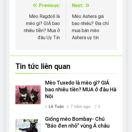
Previous:
Next:
Điều
hướng
Mèo Ragdoll là
Mèo Ashera giá
mèo gì? GIÁ bao
bao nhiêu? Địa chỉ
bài
nhiêu tiền? Mua ở
mua bán mèo
viết
đâu Uy Tín
Ashera uy tín
Tin tức liên quan
Mèo Tuxedo là mèo gì? GIÁ
bao nhiêu tiền? MUA ở đâu Hà
Nội
Lê Tuân
7 năm ago
0
Giống mèo Bombay- Chú
“Báo đen nhỏ” vùng Á châu