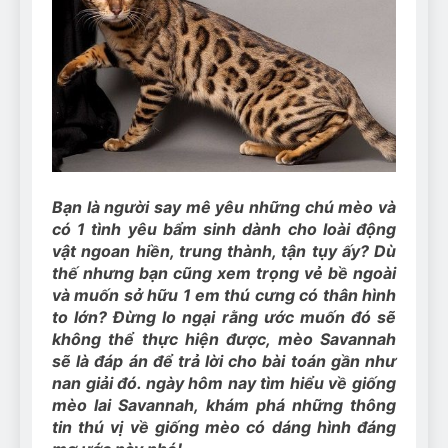
Can Bulldogs Play Fetch?
And How to Train Them!
7 Năm Ago
How Often Do I Need to
Groom My Bulldog
7 Năm Ago
Bạn là người say mê yêu những chú mèo và
có 1 tình yêu bẩm sinh dành cho loài động
vật ngoan hiền, trung thành, tận tụy ấy? Dù
thế nhưng bạn cũng xem trọng vẻ bề ngoài
và muốn sở hữu 1 em thú cưng có thân hình
to lớn? Đừng lo ngại rằng ước muốn đó sẽ
không thể thực hiện được, mèo Savannah
sẽ là đáp án để trả lời cho bài toán gần như
nan giải đó. ngày hôm nay tìm hiểu về giống
mèo lai Savannah, khám phá những thông
tin thú vị về giống mèo có dáng hình đáng