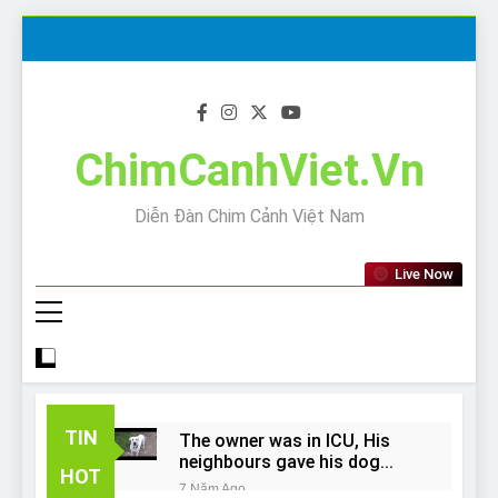
Skip
to
content
ChimCanhViet.Vn
Diễn Đàn Chim Cảnh Việt Nam
Live Now
TIN
The owner was in ICU, His
neighbours gave his dog
HOT
away!
7 Năm Ago