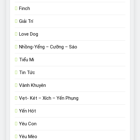
Finch
Giải Trí
Love Dog
Nhồng-Yểng – Cưỡng – Sáo
Tiểu Mi
Tin Tức
Vành Khuyên
Vẹt- Két – Xích – Yến Phụng
Yến Hót
Yêu Con
Yêu Mèo