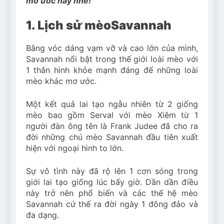
mơ ước này nhé!
1. Lịch sử mèo
Savannah
Bằng vóc dáng vạm vỡ và cao lớn của mình,
Savannah nổi bật trong thế giới loài mèo với
1 thân hình khỏe mạnh đáng để những loài
mèo khác mơ ước.
Một kết quả lai tạo ngẫu nhiên từ 2 giống
mèo bao gồm Serval với mèo Xiêm từ 1
người đàn ông tên là Frank Judee đã cho ra
đời những chú mèo Savannah đầu tiên xuất
hiện với ngoại hình to lớn.
Sự vô tình này đã rộ lên 1 cơn sóng trong
giới lai tạo giống lúc bấy giờ. Dần dần điều
này trở nên phổ biến và các thế hệ mèo
Savannah cứ thế ra đời ngày 1 đông đảo và
đa dạng.