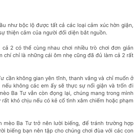
hầu như bộc lộ được tất cả các loại cảm xúc hờn giận,
sự thiện cảm của người đối diện bắt nguồn.
 cả 2 có thể cùng nhau chơi nhiều trò chơi đơn giản
 chí chỉ là những cái ôm nhẹ cũng đã đủ làm cả 2 rất
ư cần không gian yên tĩnh, thanh vắng và chỉ muốn ở
 nếu không các em ấy sẽ thực sự nổi giận và trốn đi
 mèo Ba Tư vẫn còn đọng lại, chúng mang trong mình
 rất khó chịu nếu có kẻ cố tình xâm chiếm hoặc phạm
 mèo Ba Tư trở nên lười biếng, để tránh trường hợp
ười biếng bạn nên tập cho chúng chơi đùa với các con