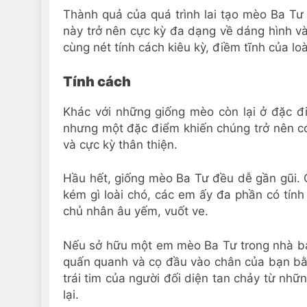
Thành quả của quá trình lai tạo mèo Ba T
này trở nên cực kỳ đa dạng về dáng hình v
cùng nét tính cách kiêu kỳ, điềm tĩnh của loà
Tính cách
Khác với những giống mèo còn lại ở đặc đ
nhưng một đặc điểm khiến chúng trở nên có 
và cực kỳ thân thiện.
Hầu hết, giống mèo Ba Tư đều dễ gần gũi. 
kém gì loài chó, các em ấy đa phần có tính
chủ nhân âu yếm, vuốt ve.
Nếu sở hữu một em mèo Ba Tư trong nhà bạ
quấn quanh và cọ đầu vào chân của bạn bằng
trái tim của người đối diện tan chảy từ nh
lại.