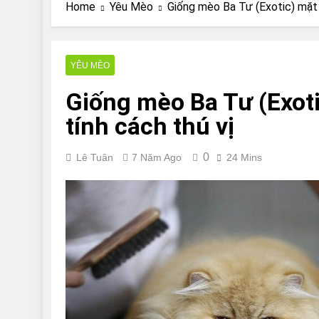
Are Bulldogs Lazy
Home
Yêu Mèo
Giống mèo Ba Tư (Exotic) mặt t
7 Năm Ago
Do Bulldogs Fart?
7 Năm Ago
YÊU MÈO
Bulldog Anal Gla
Giống mèo Ba Tư (Exoti
7 Năm Ago
Can Bulldogs Pla
tính cách thú vị
7 Năm Ago
0
Lê Tuân
7 Năm Ago
24 Mins