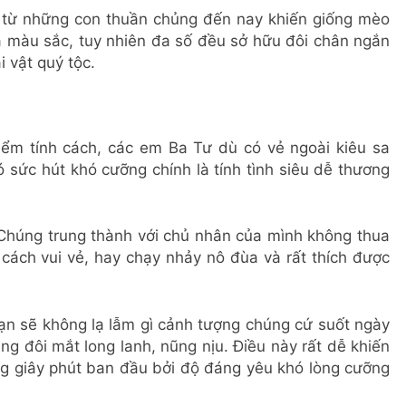
ư từ những con thuần chủng đến nay khiến giống mèo
à màu sắc, tuy nhiên đa số đều sở hữu đôi chân ngắn
i vật quý tộc.
iểm tính cách, các em Ba Tư dù có vẻ ngoài kiêu sa
sức hút khó cưỡng chính là tính tình siêu dễ thương
Chúng trung thành với chủ nhân của mình không thua
 cách vui vẻ, hay chạy nhảy nô đùa và rất thích được
n sẽ không lạ lẫm gì cảnh tượng chúng cứ suốt ngày
 đôi mắt long lanh, nũng nịu. Điều này rất dễ khiến
ững giây phút ban đầu bởi độ đáng yêu khó lòng cưỡng