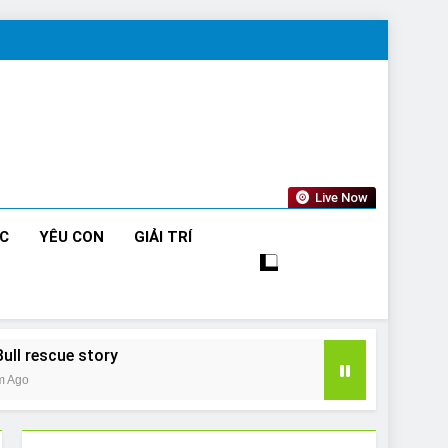
Live Now
ỨC
YÊU CON
GIẢI TRÍ
Bull rescue story
m Ago