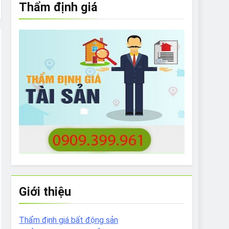
Thẩm định giá
e to What Bulldogs Can (and can’t) Eat
 Run Long Distances?
Do I Need to Groom My Bulldog
Giới thiệu
Thẩm định giá bất động sản