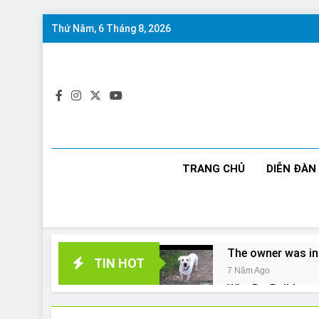
Skip
Thứ Năm, 6 Tháng 8, 2026
to
content
TRANG CHỦ
DIỄN ĐÀN
The owner was in
TIN HOT
7 Năm Ago
Why Do Bulldogs 
7 Năm Ago