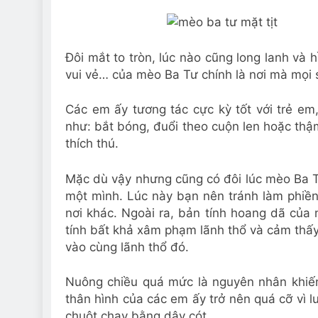
Đôi mắt to tròn, lúc nào cũng long lanh và 
vui vẻ… của mèo Ba Tư chính là nơi mà mọi 
Các em ấy tương tác cực kỳ tốt với trẻ em,
như: bắt bóng, đuổi theo cuộn len hoặc thậm
thích thú.
Mặc dù vậy nhưng cũng có đôi lúc mèo Ba T
một mình. Lúc này bạn nên tránh làm phiền
nơi khác. Ngoài ra, bản tính hoang dã của
tính bất khả xâm phạm lãnh thổ và cảm thấy
vào cùng lãnh thổ đó.
Nuông chiều quá mức là nguyên nhân khiến
thân hình của các em ấy trở nên quá cỡ vì l
chuột chạy bằng dây cót.