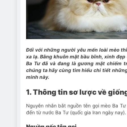
Đối với những người yêu mến loài mèo th
xa lạ. Bằng khuôn mặt bầu bĩnh, xinh đẹp
Ba Tư đã và đang là gương mặt chiếm trọ
chúng ta hãy cùng tìm hiểu chi tiết những 
minh này.
1. Thông tin sơ lược về giố
Nguyên nhân bắt nguồn tên gọi mèo Ba Tư ở
đến từ nước Ba Tư (quốc gia Iran ngày nay).
Nguồn gốc tên gọi