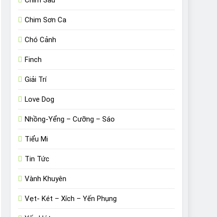
Chim Sâu
Chim Sơn Ca
Chó Cảnh
Finch
Giải Trí
Love Dog
Nhồng-Yểng – Cưỡng – Sáo
Tiểu Mi
Tin Tức
Vành Khuyên
Vẹt- Két – Xích – Yến Phụng