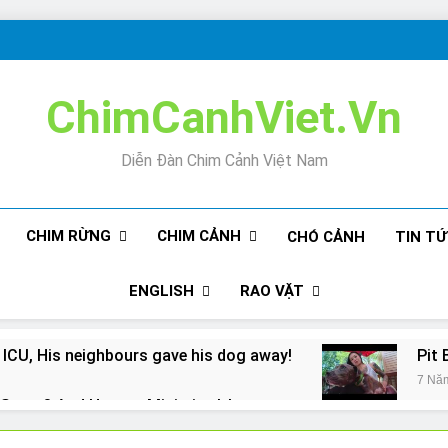
ChimCanhViet.Vn
Diễn Đàn Chim Cảnh Việt Nam
CHIM RỪNG
CHIM CẢNH
CHÓ CẢNH
TIN T
ENGLISH
RAO VẶT
 ICU, His neighbours gave his dog away!
Pit 
7 Nă
Snore? And How to Minimize It!