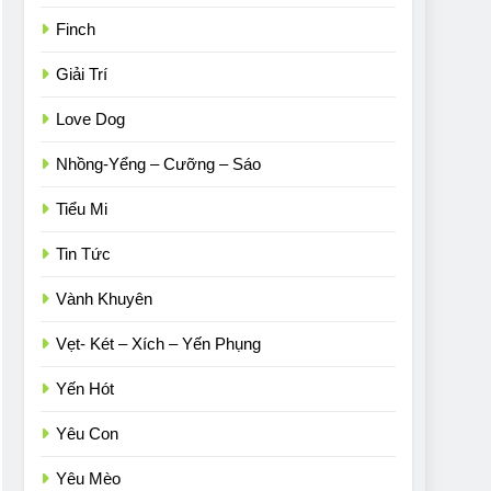
Finch
Giải Trí
Love Dog
Nhồng-Yểng – Cưỡng – Sáo
Tiểu Mi
Tin Tức
Vành Khuyên
Vẹt- Két – Xích – Yến Phụng
Yến Hót
Yêu Con
Yêu Mèo