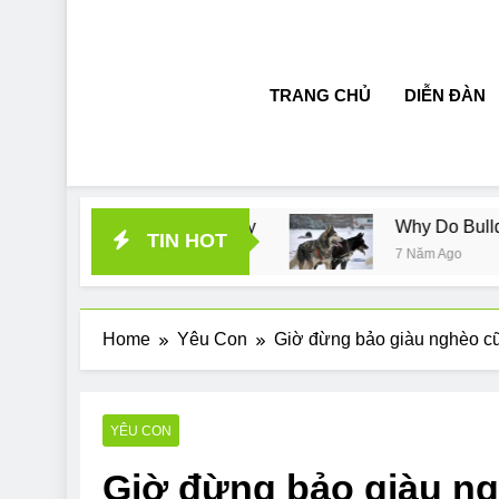
TRANG CHỦ
DIỄN ĐÀN
l rescue story
Why Do Bulldogs Snore? And How
TIN HOT
go
7 Năm Ago
Home
Yêu Con
Giờ đừng bảo giàu nghèo c
YÊU CON
Giờ đừng bảo giàu n