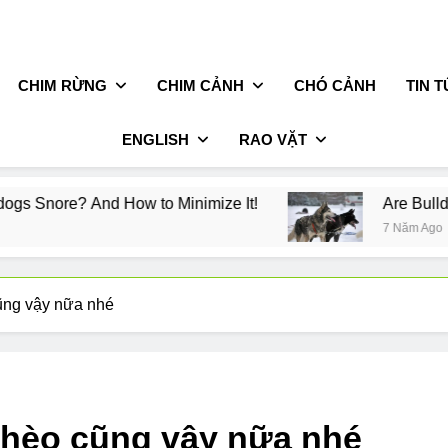
CHIM RỪNG
CHIM CẢNH
CHÓ CẢNH
TIN 
ENGLISH
RAO VẶT
 to Minimize It!
Are Bulldogs Lazy? Not as m
7 Năm Ago
ũng vậy nữa nhé
ghèo cũng vậy nữa nhé