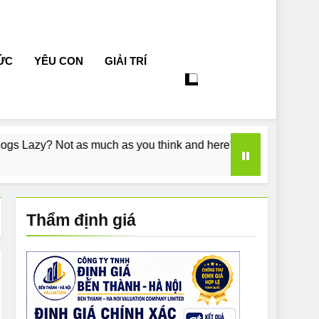
TỨC
YÊU CON
GIẢI TRÍ
uch as you think and here’s why!
Do Bulldogs 
7 Năm Ago
Thẩm định giá