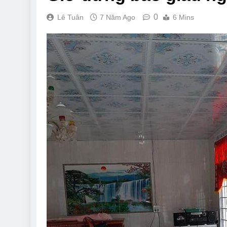
0
Lê Tuân
7 Năm Ago
6 Mins