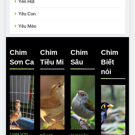
Yến Hót
Yêu Con
Yêu Mèo
Chim
Chim
Chim
Chim
Sơn Ca
Tiều Mi
Sâu
Biết
nói
CHIM SƠN