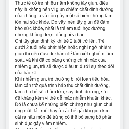
Thực tế có trẻ nhiều năm không tẩy giun, điều
này là không nên vì giun chiếm chất dinh dưỡng
của chúng ta và còn gây một số biến chứng làm
tổn hại sức khỏe. Do vậy, nên tẩy giun để đảm
bảo sức khỏe, nhất là trẻ em tuổi học đường
nhưng không được dùng bừa bãi.
Chỉ tẩy giun định kỳ khi trẻ 2 tuổi trở lên. Trẻ
dưới 2 tuổi nếu phát hiện hoặc nghi ngờ nhiễm
giun thì nên đưa đi khám để làm xét nghiệm tầm
soát, và khi đã có bằng chứng chính xác của
nhiễm giun, trẻ sẽ được điều trị dưới sự theo dõi
của bác sĩ.
Khi nhiễm giun, trẻ thường bị rối loạn tiêu hóa,
làm cản trở quá trình hấp thu chất dinh dưỡng,
làm cho bé sẽ chậm lớn, suy dinh dưỡng, sức
đề kháng kém vì thế dễ mắc nhiễm khuẩn khác.
Đó là chưa kể những biến chứng như giun chui
ống mật, tắc ruột hay ở các bé gái khi giun kim
cái ra hậu môn đẻ trứng có thể bò sang bộ phận
sinh dục gây viêm nhiễm.