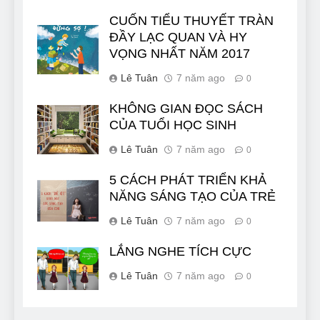
CUỐN TIỂU THUYẾT TRÀN
ĐẦY LẠC QUAN VÀ HY
VỌNG NHẤT NĂM 2017
Lê Tuân
7 năm ago
0
KHÔNG GIAN ĐỌC SÁCH
CỦA TUỔI HỌC SINH
Lê Tuân
7 năm ago
0
5 CÁCH PHÁT TRIỂN KHẢ
NĂNG SÁNG TẠO CỦA TRẺ
Lê Tuân
7 năm ago
0
LẮNG NGHE TÍCH CỰC
Lê Tuân
7 năm ago
0