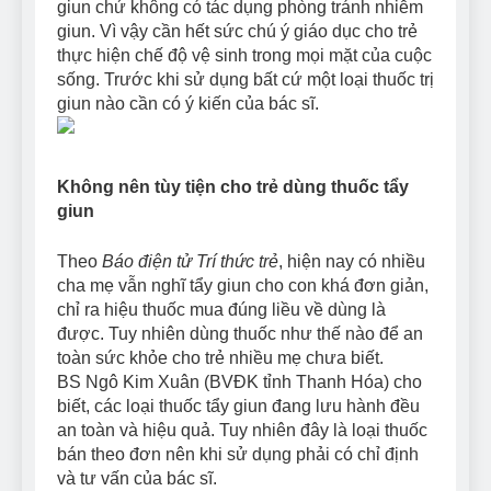
giun chứ không có tác dụng phòng tránh nhiễm
giun. Vì vậy cần hết sức chú ý giáo dục cho trẻ
thực hiện chế độ vệ sinh trong mọi mặt của cuộc
sống. Trước khi sử dụng bất cứ một loại thuốc trị
giun nào cần có ý kiến của bác sĩ.
Không nên tùy tiện cho trẻ dùng thuốc tẩy
giun
Theo
Báo điện tử Trí thức trẻ
, hiện nay có nhiều
cha mẹ vẫn nghĩ tẩy giun cho con khá đơn giản,
chỉ ra hiệu thuốc mua đúng liều về dùng là
được. Tuy nhiên dùng thuốc như thế nào để an
toàn sức khỏe cho trẻ nhiều mẹ chưa biết.
BS Ngô Kim Xuân (BVĐK tỉnh Thanh Hóa) cho
biết, các loại thuốc tẩy giun đang lưu hành đều
an toàn và hiệu quả. Tuy nhiên đây là loại thuốc
bán theo đơn nên khi sử dụng phải có chỉ định
và tư vấn của bác sĩ.