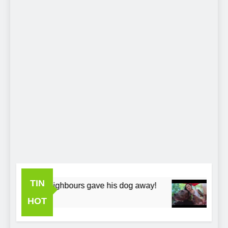
TIN
ICU, His neighbours gave his dog away!
Pit B
7 Năm
HOT