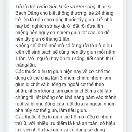
Trả lời trên
Báo Sức khỏe và Đời sống
, thạc sĩ
Bạch Đằng cho biết,thông thường, trẻ 24 tháng
trở lên là nên cho uống thuốc tẩy giun. Trẻ nhỏ
hay bò, nghịch sờ tay dưới đất rồi đưa lên
miệng nên nguy cơ nhiễm giun rất cao, do đó
nên tẩy giun 6 tháng 1 lần.
Không chỉ ở trẻ nhỏ mà cả ở người lớn ở điều
kiện vệ sinh sạch sẽ cũng nên tẩy giun mỗi năm
1 lần. Với người hay ăn rau sống, tiết canh thì 6
tháng/lần.
Các thuốc điều trị giun hiện nay về cơ chế tác
dụng có thể chia làm 3 nhóm chính: nhóm làm
giun bị chết và bị tống ra ngoài cơ thể theo
phân; nhóm không làm giun bị chết mà chỉ làm
chúng tê liệt không còn khả năng bám vào thành
ruột và bị nhu động của ruột đưa ra ngoài; nhóm
phá hủy cơ thể giun, làm tiêu giun.
Các thuốc điều trị giun thế hệ mới đều ở nhóm
thứ 3, với nhiều ưu điểm là khá an toàn, có hiệu
lực với nhiều loại giun và có dạng sử dụng