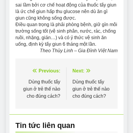
sai lầm bởi cơ chế hoạt động của thuốc tẩy giun
là ức chế giun hấp thu glucose nên dù ăn gì
giun cũng không sống được.
Điều quan trọng là phải phòng bệnh, giữ gìn môi
trường sống tốt (vệ sinh phân, nước, rác, chống
ruồi, nhặng, gián…) và có ý thức vệ sinh ăn
uống, định kỳ tẩy giun 6 tháng một lần.
Theo Thùy Linh – Gia Đình Việt Nam
Điều
Previous:
Next:
hướng
Dùng thuốc tẩy
Dùng thuốc tẩy
giun ở trẻ thế nào
giun ở trẻ thế nào
bài
cho đúng cách?
cho đúng cách?
viết
Tin tức liên quan