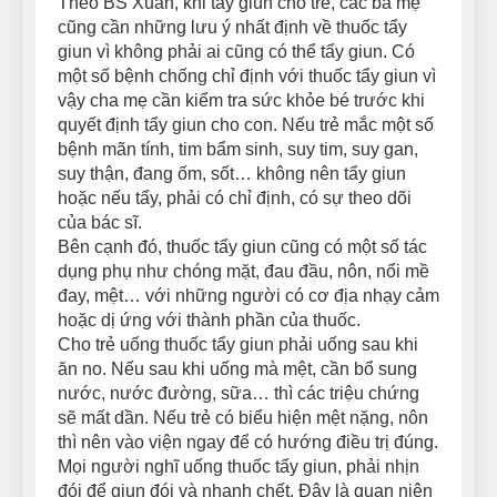
Theo BS Xuân, khi tẩy giun cho trẻ, các bà mẹ
cũng cần những lưu ý nhất định về thuốc tẩy
giun vì không phải ai cũng có thể tẩy giun. Có
một số bệnh chống chỉ định với thuốc tẩy giun vì
vậy cha mẹ cần kiểm tra sức khỏe bé trước khi
quyết định tẩy giun cho con. Nếu trẻ mắc một số
bệnh mãn tính, tim bẩm sinh, suy tim, suy gan,
suy thận, đang ốm, sốt… không nên tẩy giun
hoặc nếu tẩy, phải có chỉ định, có sự theo dõi
của bác sĩ.
Bên cạnh đó, thuốc tẩy giun cũng có một số tác
dụng phụ như chóng mặt, đau đầu, nôn, nổi mề
đay, mệt… với những người có cơ địa nhạy cảm
hoặc dị ứng với thành phần của thuốc.
Cho trẻ uống thuốc tẩy giun phải uống sau khi
ăn no. Nếu sau khi uống mà mệt, cần bổ sung
nước, nước đường, sữa… thì các triệu chứng
sẽ mất dần. Nếu trẻ có biểu hiện mệt nặng, nôn
thì nên vào viện ngay để có hướng điều trị đúng.
Mọi người nghĩ uống thuốc tẩy giun, phải nhịn
đói để giun đói và nhanh chết. Đây là quan niện