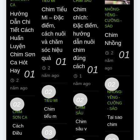
TIỂU MI
CHIM SÂU
CA
Chim Tiểu
Chim
NHỒNG-
Hướng
YỂNG -
Mi – Đặc
chích:
CƯỠNG -
Dẫn Chi
điểm,
Đặc điểm,
SÁO
Tiết Cách
cách nuôi
hướng
Chim
Huấn
và chăm
dẫn nuôi
Nhồng
Luyện
sóc hiệu
chim
01
2
Chim Sơn
quả
đúng
01
năm
Ca Hót
cách
01
2
ago
Hay
01
năm ago
1
2
02
năm ago
năm ago
02
NHỒNG-
YỂNG -
02
TIỂU MI
02
CƯỠNG
CHIM
Chim
- SÁO
CHIM
SÂU
tiểu mi
Tại sao
SƠN CA
Chim
ăn gì?
chim
Cách
sâu và
Kinh
03
Sáo lại
Điều Trị
những
nghiệm
được