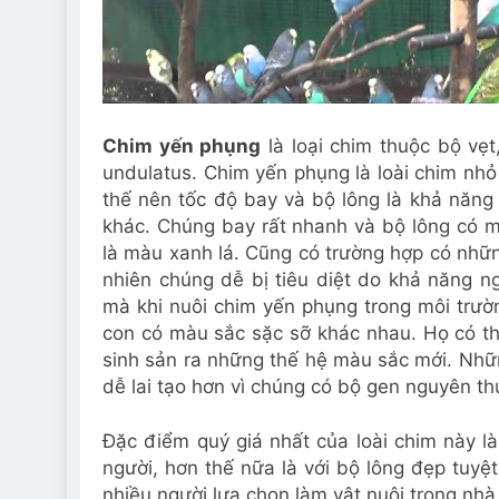
Chim yến phụng
là loại chim thuộc bộ vẹt
undulatus. Chim yến phụng là loài chim nhỏ
thế nên tốc độ bay và bộ lông là khả năng 
khác. Chúng bay rất nhanh và bộ lông có m
là màu xanh lá. Cũng có trường hợp có nhữ
nhiên chúng dễ bị tiêu diệt do khả năng 
mà khi nuôi chim yến phụng trong môi trườn
con có màu sắc sặc sỡ khác nhau. Họ có t
sinh sản ra những thế hệ màu sắc mới. Nhữ
dễ lai tạo hơn vì chúng có bộ gen nguyên thủ
Đặc điểm quý giá nhất của loài chim này là 
người, hơn thế nữa là với bộ lông đẹp tuyệt
nhiều người lựa chọn làm vật nuôi trong nhà