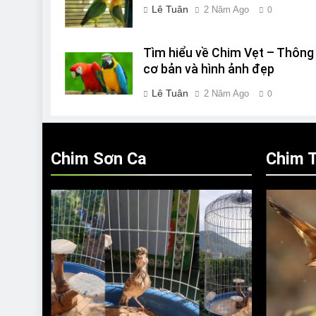
Lê Tuân
2 Năm Ago
0
Tìm hiểu về Chim Vẹt – Thông 
cơ bản và hình ảnh đẹp
Lê Tuân
2 Năm Ago
0
Chim Sơn Ca
Chim T