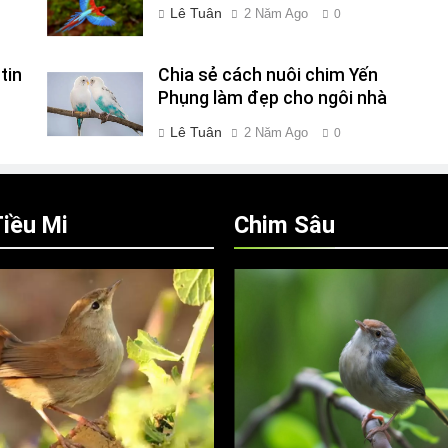
Lê Tuân
2 Năm Ago
0
tin
Chia sẻ cách nuôi chim Yến
Phụng làm đẹp cho ngôi nhà
Lê Tuân
2 Năm Ago
0
iều Mi
Chim Sâu