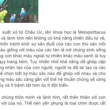
, xuất xứ từ Châu Úc, tên khoa học là Melopsittacus
 và lành tính nên không có khả năng chiến đấu tự vệ,
trốn tránh khỏi sự săn đuổi của các con thú săn mồi
àu giống với màu của các tán lá nơi chúng sinh sống
ng con khác màu ngoài tự nhiên khác màu xanh lá tuy
ngụy trang kém. Tuy nhiên nhờ khả năng dễ ghép cặp
g nhân tạo của con người, người ta đã lai tạo ra các
hể chọn bất kỳ màu sắc nào để ghép với nhau và cho
ng màu sắc càng gần với thế hệ thuần chủng sẽ càng
y và ít bệnh tật hơn do ít đột biến.
chúng thôn minh và lành tính, rất thân thiện với con
 vời của nó. Thế nên yến phụng là loại chim được rất
.