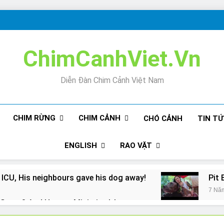
ChimCanhViet.Vn
Diễn Đàn Chim Cảnh Việt Nam
CHIM RỪNG
CHIM CẢNH
CHÓ CẢNH
TIN T
ENGLISH
RAO VẶT
 ICU, His neighbours gave his dog away!
Pit 
7 Nă
Snore? And How to Minimize It!