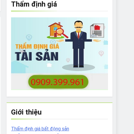
Thẩm định giá
e to What Bulldogs Can (and can’t) Eat
 Run Long Distances?
Do I Need to Groom My Bulldog
Giới thiệu
Thẩm định giá bất động sản