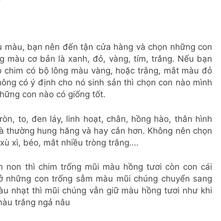
ều màu, bạn nên đến tận cửa hàng và chọn những con
 màu cơ bản là xanh, đỏ, vàng, tím, trắng. Nếu bạn
p chim có bộ lông màu vàng, hoặc trắng, mắt màu đỏ
hông có ý định cho nó sinh sản thì chọn con nào mình
hững con nào có giống tốt.
n, to, đen láy, linh hoạt, chân, hồng hào, thân hình
già thường hung hăng và hay cắn hơn. Không nên chọn
xù xì, béo, mắt nhiều tròng trắng….
n non thì chim trống mũi màu hồng tươi còn con cái
, ở những con trống sẫm màu mũi chúng chuyển sang
u nhạt thì mũi chúng vẫn giữ màu hồng tươi như khi
màu trắng ngả nâu