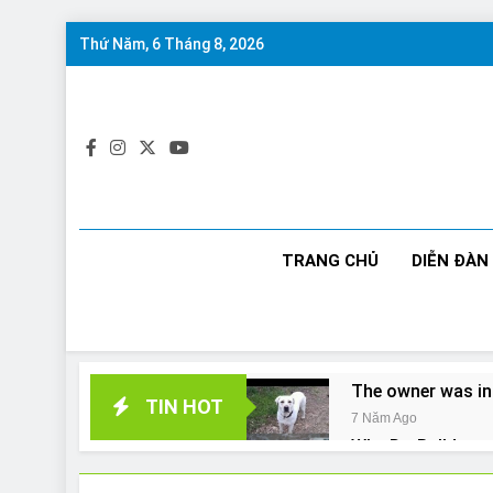
Skip
Thứ Năm, 6 Tháng 8, 2026
to
content
TRANG CHỦ
DIỄN ĐÀN
The owner was in
TIN HOT
7 Năm Ago
Why Do Bulldogs 
7 Năm Ago