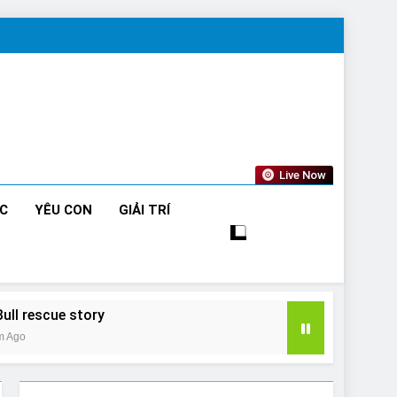
Live Now
ỨC
YÊU CON
GIẢI TRÍ
Bull rescue story
m Ago