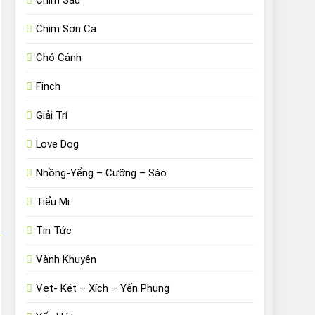
Chim Sâu
Chim Sơn Ca
Chó Cảnh
Finch
Giải Trí
Love Dog
Nhồng-Yểng – Cưỡng – Sáo
Tiểu Mi
Tin Tức
Vành Khuyên
Vẹt- Két – Xích – Yến Phụng