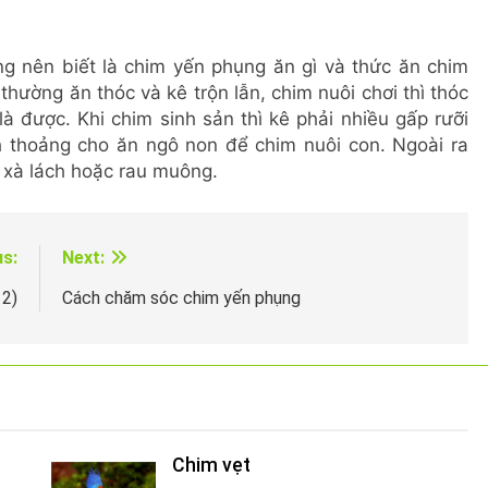
g nên biết là chim yến phụng ăn gì và thức ăn chim
ường ăn thóc và kê trộn lẫn, chim nuôi chơi thì thóc
à được. Khi chim sinh sản thì kê phải nhiều gấp rưỡi
h thoảng cho ăn ngô non để chim nuôi con. Ngoài ra
 xà lách hoặc rau muông.
us:
Next:
 2)
Cách chăm sóc chim yến phụng
Chim vẹt