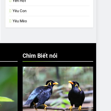
Yến Hót
Yêu Con
Yêu Mèo
Chim Biết nói