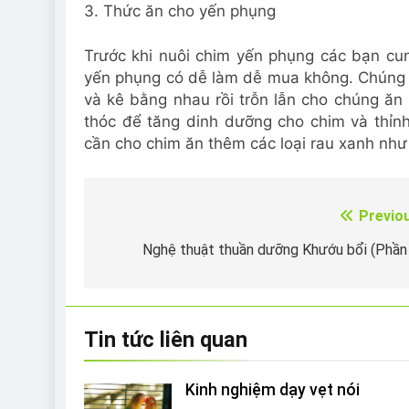
3. Thức ăn cho yến phụng
Trước khi nuôi chim yến phụng các bạn cun
yến phụng có dễ làm dễ mua không. Chúng th
và kê bằng nhau rồi trỗn lẫn cho chúng ăn l
thóc để tăng dinh dưỡng cho chim và thỉn
cần cho chim ăn thêm các loại rau xanh như
Previo
Điều
hướng
Nghệ thuật thuần dưỡng Khướu bổi (Phần
bài
viết
Tin tức liên quan
Kinh nghiệm dạy vẹt nói