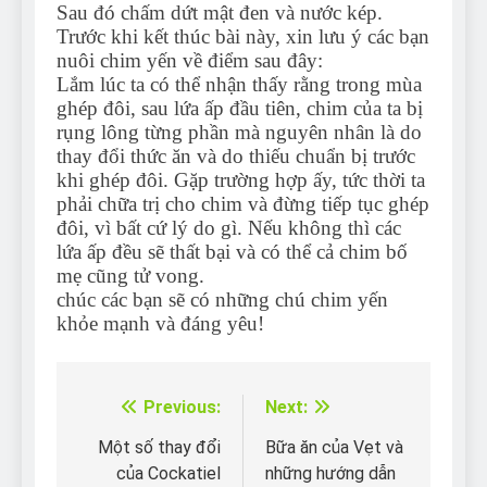
Sau đó chấm dứt mật đen và nước kép.
Trước khi kết thúc bài này, xin lưu ý các bạn
nuôi chim yến về điểm sau đây:
Lắm lúc ta có thể nhận thấy rằng trong mùa
ghép đôi, sau lứa ấp đầu tiên, chim của ta bị
rụng lông từng phần mà nguyên nhân là do
thay đổi thức ăn và do thiếu chuẩn bị trước
khi ghép đôi. Gặp trường hợp ấy, tức thời ta
phải chữa trị cho chim và đừng tiếp tục ghép
đôi, vì bất cứ lý do gì. Nếu không thì các
lứa ấp đều sẽ thất bại và có thể cả chim bố
mẹ cũng tử vong.
chúc các bạn sẽ có những chú chim yến
khỏe mạnh và đáng yêu!
Previous:
Next:
Điều
hướng
Một số thay đổi
Bữa ăn của Vẹt và
của Cockatiel
những hướng dẫn