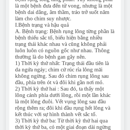
là một bệnh đưa đến tử vong, nhưng là một
bệnh dai dẳng, âm thầm, tráo trở suốt năm
làm cho chim suy nhược.
I.Bệnh trạng và hậu quả
A. Bệnh trạng: Bệnh rụng lông từng phần là
bệnh thiếu sắc tố, biểu hiện bằng nhiều
trạng thái khác nhau và cũng không phải
luôn luôn có nguồn gốc như nhau. Thông
thường là do bệnh gan gây nên.
1) Thời kỳ thứ nhất: Trạng thái đầu tiên là
da ngứa ngáy; chim cứ rúc rỉa lông mãi
không ngừng. Sau đó chim rụng lông sau
đầu, phía trên ót và đôi khi gần nơi mỏ.
2) Thời kỳ thứ hai : Sau đó, ta thấy một
lông cánh phía dưới lồng, rồi một lần khác
là một lông đuôi. Vết vụng lông sau đầu
rộng thêm ra; đôi khi đầu rụng hết lông và
kết thúc với sự hình thành vết sắc tố.
3) Thời kỳ thứ ba: Từ thời kỳ thứ hai qua
thời kỳ thứ ba, có một giai đoạn dài ngừng