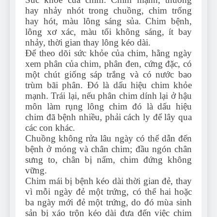
hay nhảy nhót trong chuồng, chim trống
hay hót, màu lông sáng sủa. Chim bệnh,
lông xơ xác, màu tối không sáng, ít bay
nhảy, thời gian thay lông kéo dài.
Để theo dõi sức khỏe của chim, hằng ngày
xem phân của chim, phân đen, cứng đặc, có
một chút giống sáp trắng và có nước bao
trùm bãi phân. Đó là dấu hiệu chim khỏe
mạnh. Trái lại, nếu phân chim dính lại ở hậu
môn làm rụng lông chim đó là dấu hiệu
chim đã bệnh nhiều, phải cách ly để lây qua
các con khác.
Chuồng không rửa lâu ngày có thể dẫn đến
bệnh ở móng và chân chim; đầu ngón chân
sưng to, chân bị nấm, chim đứng không
vững.
Chim mái bị bệnh kéo dài thời gian đẻ, thay
vì mỗi ngày đẻ một trứng, có thể hai hoặc
ba ngày mới đẻ một trứng, do đó mùa sinh
sản bị xáo trộn kéo dài đưa đến việc chim