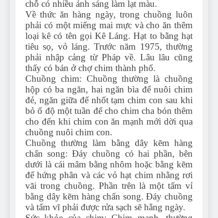
chỗ có nhiều ánh sáng làm lạt màu.
Về thức ăn hàng ngày, trong chuồng luôn
phải có một miếng mai mực và cho ăn thêm
loại kê có tên gọi Kê Láng. Hạt to bằng hạt
tiêu sọ, vỏ láng. Trước năm 1975, thường
phải nhập cảng từ Pháp về. Lâu lâu cũng
thấy có bán ở chợ chim thành phố.
Chuồng chim: Chuồng thường là chuồng
hộp có ba ngăn, hai ngăn bìa để nuôi chim
đẻ, ngăn giữa để nhốt tạm chim con sau khi
bỏ ổ độ một tuần để cho chim cha bón thêm
cho đến khi chim con ăn mạnh mới dời qua
chuồng nuôi chim con.
Chuồng thường làm bằng dây kẽm hàng
chấn song: Đáy chuồng có hai phần, bên
dưới là cái mâm bằng nhôm hoặc bằng kẽm
để hứng phân và các vỏ hạt chim nhằng rơi
vãi trong chuồng. Phần trên là một tấm vỉ
bằng dây kẽm hàng chấn song. Đáy chuồng
và tấm vĩ phải được rửa sạch sẽ hằng ngày.
Sức khỏe của chim: Chim mạnh, thường