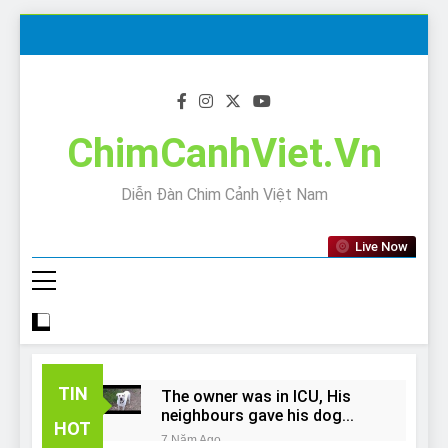
Skip
to
content
ChimCanhViet.Vn
Diễn Đàn Chim Cảnh Việt Nam
Live Now
TIN
The owner was in ICU, His
neighbours gave his dog
HOT
away!
7 Năm Ago