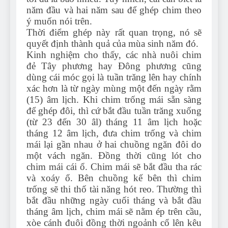
năm đầu và hai năm sau để ghép chim theo
ý muốn nói trên.
Thời điểm ghép này rất quan trọng, nó sẽ
quyết định thành quả của mùa sinh năm đó.
Kinh nghiệm cho thấy, các nhà nuôi chim
đẻ Tây phương hay Đông phương cũng
dùng cái móc gọi là tuần trăng lên hay chính
xác hơn là từ ngày mùng một đến ngày rằm
(15) âm lịch. Khi chim trống mái sẵn sàng
để ghép đôi, thì cứ bắt đầu tuần trăng xuống
(từ 23 đến 30 âl) tháng 11 âm lịch hoặc
tháng 12 âm lịch, đưa chim trống và chim
mái lại gần nhau ở hai chuồng ngăn đôi do
một vách ngăn. Đồng thời cũng lót cho
chim mái cái ổ. Chim mái sẽ bắt đầu tha rác
và xoáy ổ. Bên chuồng kế bên thì chim
trống sẽ thi thố tài năng hót reo. Thường thì
bắt đầu những ngày cuối tháng và bắt đầu
tháng âm lịch, chim mái sẽ nằm ép trên cầu,
xòe cánh đuôi đồng thời ngoảnh cổ lên kêu