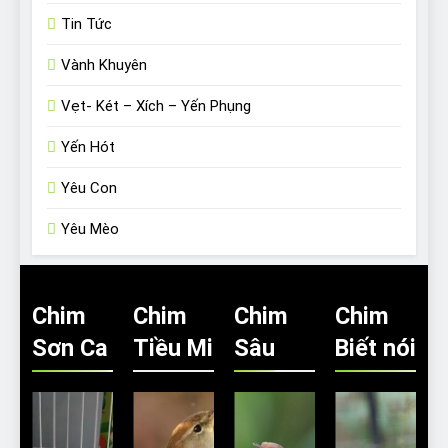
Tin Tức
Vành Khuyên
Vẹt- Két – Xích – Yến Phụng
Yến Hót
Yêu Con
Yêu Mèo
Chim
Chim
Chim
Chim
Sơn Ca
Tiều Mi
Sâu
Biết nói