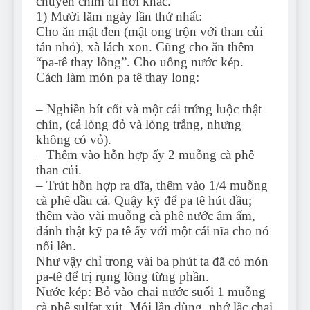
chuyển chim đi nơi khác.
1) Mười lăm ngày lần thứ nhất:
Cho ăn mật đen (mật ong trộn với than củi
tán nhỏ), xà lách xon. Cũng cho ăn thêm
“pa-tê thay lông”. Cho uống nước kép.
Cách làm món pa tê thay long:
– Nghiền bít cốt và một cái trứng luộc thật
chín, (cả lòng đỏ và lòng trắng, nhưng
không có vỏ).
– Thêm vào hỗn hợp ấy 2 muỗng cà phê
than củi.
– Trút hỗn hợp ra dĩa, thêm vào 1/4 muỗng
cà phê dầu cá. Quậy kỹ để pa tê hút dầu;
thêm vào vài muỗng cà phê nước âm ấm,
đánh thật kỹ pa tê ấy với một cái nĩa cho nó
nổi lên.
Như vậy chỉ trong vài ba phút ta đã có món
pa-tê để trị rụng lông từng phần.
Nước kép: Bỏ vào chai nước suối 1 muỗng
cà phê sulfat xút. Mỗi lần dùng, nhớ lắc chai