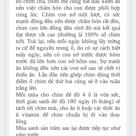
đó chim cha, chim mẹ cũng bắt đầu kiếm ăn
nên việc chăm bón cho con được phối hợp
cùng lúc. Chim con nở một lượt, có sức
mạnh đồng đều nên được chăm bón rất đều,
chim con lớn đồng đều nhờ đó mà kết quả
đạt được rất cao (thường là 100% số chim
nở). Trái lại, nếu mỗi ngày không lấy trứng
ra cứ để nguyên trong ổ, do có sự cách biệt
mấy ngày, nên có con nở trước được hôm
trước đã lớn hơn con nở hôm sau. Sự tranh
ăn không đều nên các con nở sau sẽ chết vì
thiếu ăn. Lần đầu tiên ghép chim đúng thời
điểm ổ chim đẻ thứ hai cũng sẽ ở vào tuần
trăng lên.
Mỗi mùa cho chim đẻ độ 4 ổ là vừa sức,
thời gian sanh đẻ độ 180 ngày (6 tháng) sẽ
tách rời chim mái, cho ăn ít hoặc các thức ăn
ít vitamin để chim chuẩn bị đi vào thay
lông.
Mùa sanh sản năm sau lại được tiếp tục như
năm trước.