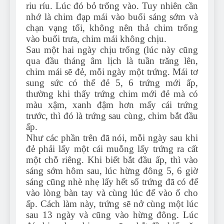
riu ríu. Lúc đó bỏ trống vào. Tuy nhiên cần
nhớ là chim đạp mái vào buổi sáng sớm và
chạn vạng tối, không nên thả chim trống
vào buổi trưa, chim mái không chịu.
Sau một hai ngày chịu trống (lúc này cũng
qua đầu tháng âm lịch là tuần trăng lên,
chim mái sẽ đẻ, mỗi ngày một trứng. Mái tơ
sung sức có thể đẻ 5, 6 trứng mới ấp,
thường khi thấy trứng chim mới đẻ mà có
màu xậm, xanh đậm hơn mấy cái trứng
trước, thì đó là trứng sau cùng, chim bắt đầu
ấp.
Như các phần trên đã nói, mỗi ngày sau khi
đẻ phải lấy một cái muỗng lấy trứng ra cất
một chỗ riêng. Khi biết bắt đầu ấp, thì vào
sáng sớm hôm sau, lúc hừng đông 5, 6 giờ
sáng cũng nhè nhẹ lấy hết số trứng đã có để
vào lòng bàn tay và cùng lúc để vào ổ cho
ấp. Cách làm này, trứng sẽ nở cùng một lúc
sau 13 ngày và cũng vào hừng đông. Lúc