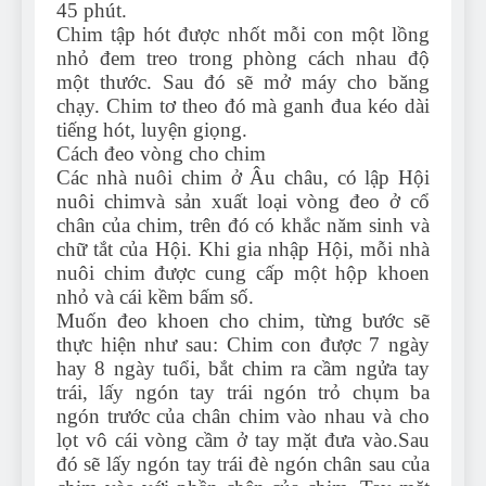
45 phút.
Chim tập hót được nhốt mỗi con một lồng
nhỏ đem treo trong phòng cách nhau độ
một thước. Sau đó sẽ mở máy cho băng
chạy. Chim tơ theo đó mà ganh đua kéo dài
tiếng hót, luyện giọng.
Cách đeo vòng cho chim
Các nhà nuôi chim ở Âu châu, có lập Hội
nuôi chimvà sản xuất loại vòng đeo ở cổ
chân của chim, trên đó có khắc năm sinh và
chữ tắt của Hội. Khi gia nhập Hội, mỗi nhà
nuôi chim được cung cấp một hộp khoen
nhỏ và cái kềm bấm số.
Muốn đeo khoen cho chim, từng bước sẽ
thực hiện như sau: Chim con được 7 ngày
hay 8 ngày tuổi, bắt chim ra cầm ngửa tay
trái, lấy ngón tay trái ngón trỏ chụm ba
ngón trước của chân chim vào nhau và cho
lọt vô cái vòng cầm ở tay mặt đưa vào.Sau
đó sẽ lấy ngón tay trái đè ngón chân sau của