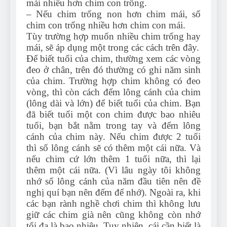
mái nhiều hơn chim con trống.
– Nếu chim trống non hơn chim mái, số
chim con trống nhiều hơn chim con mái.
Tùy trường hợp muốn nhiều chim trống hay
mái, sẽ áp dụng một trong các cách trên đây.
Để biết tuổi của chim, thường xem các vòng
đeo ở chân, trên đó thường có ghi năm sinh
của chim. Trường hợp chim không có đeo
vòng, thì còn cách đếm lông cánh của chim
(lông dài và lớn) để biết tuổi của chim. Bạn
đã biết tuổi một con chim được bao nhiêu
tuổi, bạn bắt nằm trong tay và đếm lông
cánh của chim này. Nếu chim được 2 tuổi
thì số lông cánh sẽ có thêm một cái nữa. Và
nếu chim cứ lớn thêm 1 tuổi nữa, thì lại
thêm một cái nữa. (Vì lâu ngày tôi không
nhớ số lông cánh của năm đầu tiên nên đề
nghị quí bạn nên đếm để nhớ). Ngoài ra, khi
các bạn rành nghề chơi chim thì không lưu
giữ các chim già nên cũng không còn nhớ
tối đa là bao nhiêu. Tuy nhiên, cái cần biết là