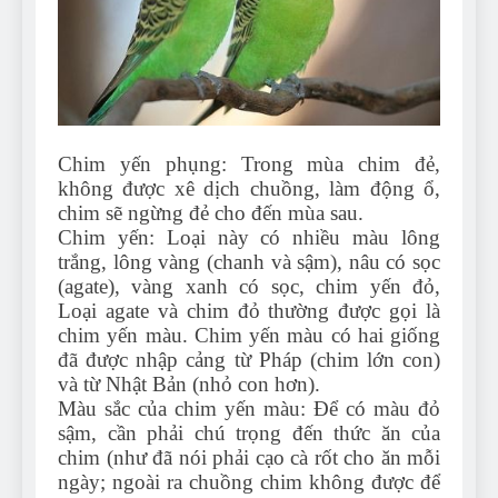
Can Bulldogs Play Fetch?
And How to Train Them!
7 Năm Ago
How Often Do I Need to
Groom My Bulldog
7 Năm Ago
Chim yến phụng: Trong mùa chim đẻ,
không được xê dịch chuồng, làm động ổ,
chim sẽ ngừng đẻ cho đến mùa sau.
Chim yến: Loại này có nhiều màu lông
trắng, lông vàng (chanh và sậm), nâu có sọc
(agate), vàng xanh có sọc, chim yến đỏ,
Loại agate và chim đỏ thường được gọi là
chim yến màu. Chim yến màu có hai giống
đã được nhập cảng từ Pháp (chim lớn con)
và từ Nhật Bản (nhỏ con hơn).
Màu sắc của chim yến màu: Để có màu đỏ
sậm, cần phải chú trọng đến thức ăn của
chim (như đã nói phải cạo cà rốt cho ăn mỗi
ngày; ngoài ra chuồng chim không được để