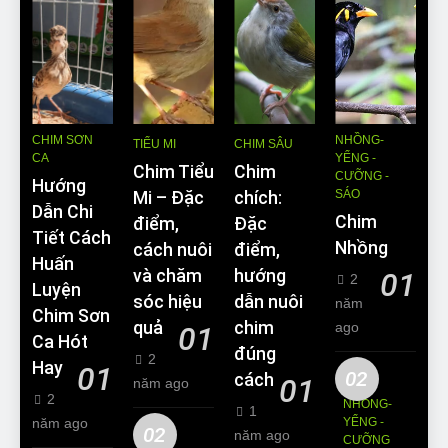
CHIM SƠN
NHỒNG-
TIỂU MI
CHIM SÂU
CA
YỂNG -
Chim Tiểu
Chim
CƯỠNG -
Hướng
SÁO
Mi – Đặc
chích:
Dẫn Chi
Chim
điểm,
Đặc
Tiết Cách
Nhồng
cách nuôi
điểm,
Huấn
và chăm
hướng
01
2
Luyện
sóc hiệu
dẫn nuôi
năm
Chim Sơn
quả
chim
ago
01
Ca Hót
đúng
2
Hay
01
02
cách
01
năm ago
2
NHỒNG-
1
năm ago
YỂNG -
02
năm ago
CƯỠNG