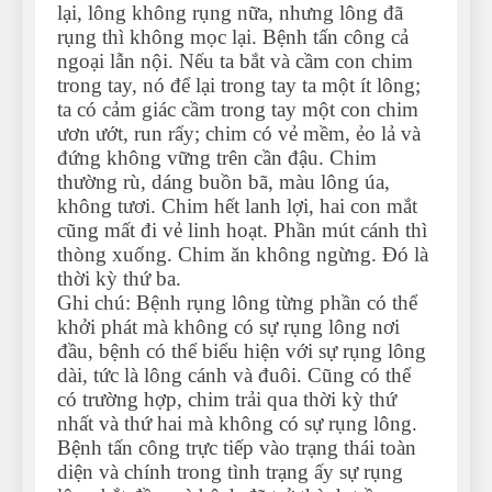
lại, lông không rụng nữa, nhưng lông đã
rụng thì không mọc lại. Bệnh tấn công cả
ngoại lẫn nội. Nếu ta bắt và cầm con chim
trong tay, nó để lại trong tay ta một ít lông;
ta có cảm giác cầm trong tay một con chim
ươn ướt, run rẩy; chim có vẻ mềm, ẻo lả và
đứng không vững trên cần đậu. Chim
thường rù, dáng buồn bã, màu lông úa,
không tươi. Chim hết lanh lợi, hai con mắt
cũng mất đi vẻ linh hoạt. Phần mút cánh thì
thòng xuống. Chim ăn không ngừng. Đó là
thời kỳ thứ ba.
Ghi chú: Bệnh rụng lông từng phần có thể
khởi phát mà không có sự rụng lông nơi
đầu, bệnh có thể biểu hiện với sự rụng lông
dài, tức là lông cánh và đuôi. Cũng có thể
có trường hợp, chim trải qua thời kỳ thứ
nhất và thứ hai mà không có sự rụng lông.
Bệnh tấn công trực tiếp vào trạng thái toàn
diện và chính trong tình trạng ấy sự rụng