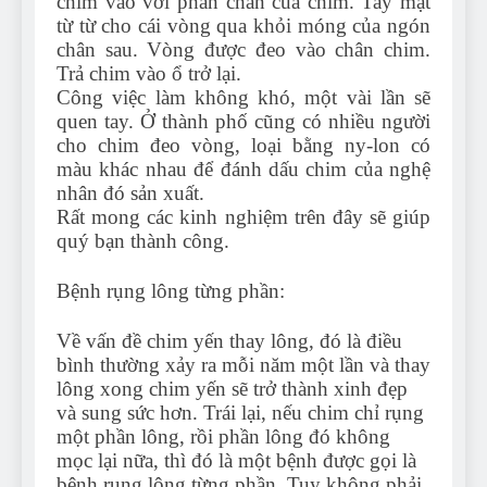
chim vào với phần chân của chim. Tay mặt
từ từ cho cái vòng qua khỏi móng của ngón
chân sau. Vòng được đeo vào chân chim.
Trả chim vào ổ trở lại.
Công việc làm không khó, một vài lần sẽ
quen tay. Ở thành phố cũng có nhiều người
cho chim đeo vòng, loại bằng ny-lon có
màu khác nhau để đánh dấu chim của nghệ
nhân đó sản xuất.
Rất mong các kinh nghiệm trên đây sẽ giúp
quý bạn thành công.
Bệnh rụng lông từng phần:
Về vấn đề chim yến thay lông, đó là điều
bình thường xảy ra mỗi năm một lần và thay
lông xong chim yến sẽ trở thành xinh đẹp
và sung sức hơn. Trái lại, nếu chim chỉ rụng
một phần lông, rồi phần lông đó không
mọc lại nữa, thì đó là một bệnh được gọi là
bệnh rụng lông từng phần. Tuy không phải