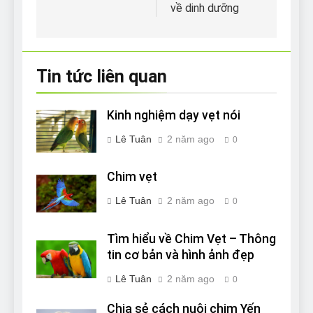
bài
về dinh dưỡng
viết
Tin tức liên quan
Kinh nghiệm dạy vẹt nói
Lê Tuân
2 năm ago
0
Chim vẹt
Lê Tuân
2 năm ago
0
Tìm hiểu về Chim Vẹt – Thông
tin cơ bản và hình ảnh đẹp
Lê Tuân
2 năm ago
0
Chia sẻ cách nuôi chim Yến