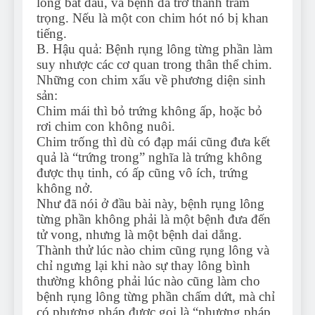
lông bắt đầu, và bệnh đã trở thành trầm
trọng. Nếu là một con chim hót nó bị khan
tiếng.
B. Hậu quả: Bệnh rụng lông từng phần làm
suy nhược các cơ quan trong thân thể chim.
Những con chim xấu về phương diện sinh
sản:
Chim mái thì bỏ trứng không ấp, hoặc bỏ
rơi chim con không nuôi.
Chim trống thì dù có đạp mái cũng đưa kết
quả là “trứng trong” nghĩa là trứng không
được thụ tinh, có ấp cũng vô ích, trứng
không nở.
Như đã nói ở đầu bài này, bệnh rụng lông
từng phần không phải là một bệnh đưa đến
tử vong, nhưng là một bệnh dai dẳng.
Thành thử lúc nào chim cũng rụng lông và
chỉ ngưng lại khi nào sự thay lông bình
thường không phải lúc nào cũng làm cho
bệnh rụng lông từng phần chấm dứt, mà chỉ
có phương pháp được gọi là “phương pháp