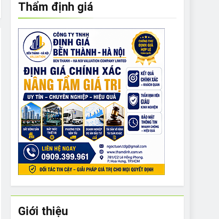
Thẩm định giá
e to What Bulldogs Can (and can’t) Eat
 Run Long Distances?
Do I Need to Groom My Bulldog
Giới thiệu