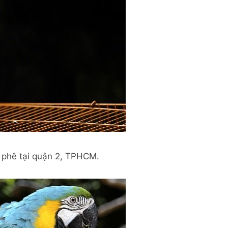
à phê tại quận 2, TPHCM.