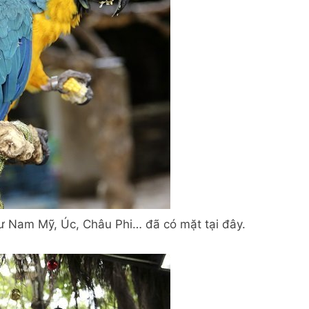
 như Nam Mỹ, Úc, Châu Phi… đã có mặt tại đây.