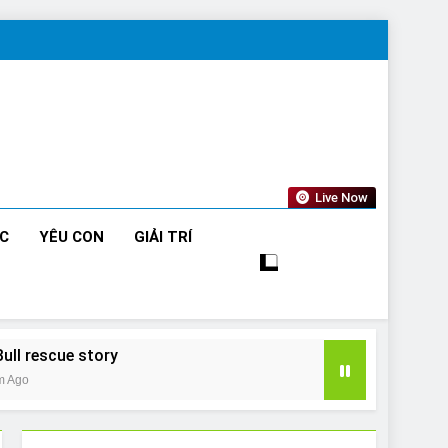
Live Now
ỨC
YÊU CON
GIẢI TRÍ
Bull rescue story
m Ago