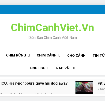
ChimCanhViet.Vn
Diễn Đàn Chim Cảnh Việt Nam
CHIM RỪNG
CHIM CẢNH
CHÓ CẢNH
TIN T
ENGLISH
RAO VẶT
 ICU, His neighbours gave his dog away!
Pit 
7 Nă
Snore? And How to Minimize It!