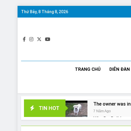
Skip
Thứ Bảy, 8 Tháng 8, 2026
to
content
TRANG CHỦ
DIỄN ĐÀN
The owner was in
TIN HOT
7 Năm Ago
Why Do Bulldogs 
7 Năm Ago