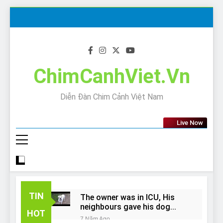
Skip
to
content
ChimCanhViet.Vn
Diễn Đàn Chim Cảnh Việt Nam
Live Now
TIN
The owner was in ICU, His
neighbours gave his dog
HOT
away!
7 Năm Ago