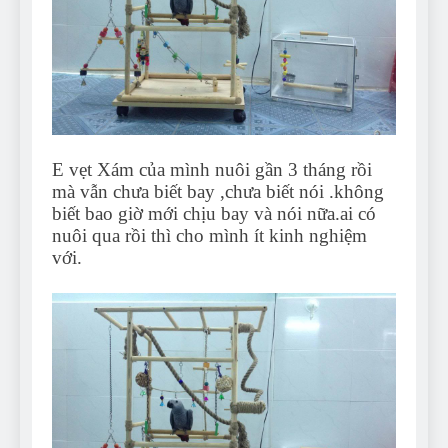
Can Bulldogs Play Fetch?
And How to Train Them!
7 Năm Ago
How Often Do I Need to
Groom My Bulldog
7 Năm Ago
E vẹt Xám của mình nuôi gần 3 tháng rồi
mà vẫn chưa biết bay ,chưa biết nói .không
biết bao giờ mới chịu bay và nói nữa.ai có
nuôi qua rồi thì cho mình ít kinh nghiệm
với.