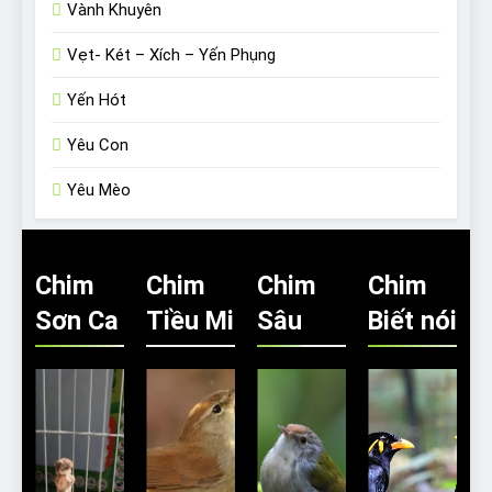
Vành Khuyên
Vẹt- Két – Xích – Yến Phụng
Yến Hót
Yêu Con
Yêu Mèo
Chim
Chim
Chim
Chim
Sơn Ca
Tiều Mi
Sâu
Biết nói