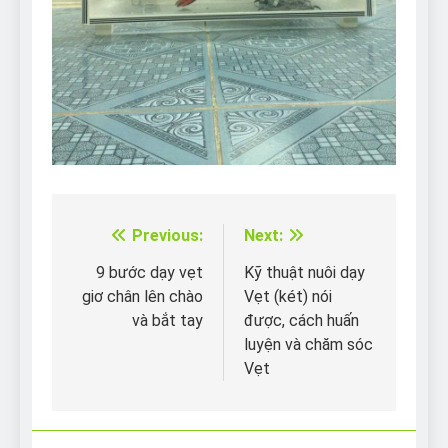
Previous:
Next:
Điều
hướng
9 bước dạy vẹt
Kỹ thuật nuôi dạy
giơ chân lên chào
Vẹt (két) nói
bài
và bắt tay
được, cách huấn
viết
luyện và chăm sóc
Vẹt