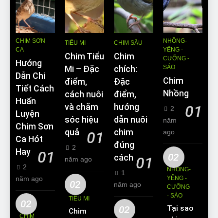
CHIM SƠN
NHỒNG-
TIỂU MI
CHIM SÂU
CA
YỂNG -
Chim Tiểu
Chim
CƯỠNG -
Hướng
SÁO
Mi – Đặc
chích:
Dẫn Chi
Chim
điểm,
Đặc
Tiết Cách
Nhồng
cách nuôi
điểm,
Huấn
và chăm
hướng
01
2
Luyện
sóc hiệu
dẫn nuôi
năm
Chim Sơn
quả
chim
ago
01
Ca Hót
đúng
2
Hay
01
02
cách
01
năm ago
2
NHỒNG-
1
năm ago
YỂNG -
02
năm ago
CƯỠNG
- SÁO
TIỂU MI
02
02
Tại sao
Chim
CHIM