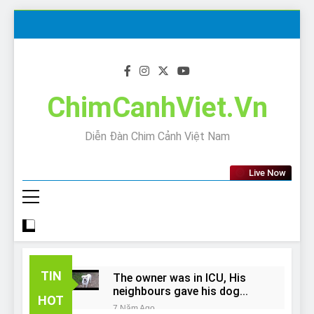
Skip
to
content
ChimCanhViet.Vn
Diễn Đàn Chim Cảnh Việt Nam
Live Now
TIN
The owner was in ICU, His
neighbours gave his dog
HOT
away!
7 Năm Ago