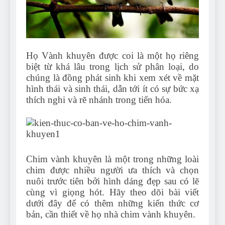
Can Bulldogs Play Fetch?
And How to Train Them!
7 Năm Ago
How Often Do I Need to
Groom My Bulldog
Họ Vành khuyên được coi là một họ riêng
7 Năm Ago
biệt từ khá lâu trong lịch sử phân loại, do
chúng là đồng phát sinh khi xem xét về mặt
hình thái và sinh thái, dẫn tới ít có sự bức xạ
thích nghi và rẽ nhánh trong tiến hóa.
Chim vành khuyên là một trong những loài
chim được nhiều người ưa thích và chọn
nuôi trước tiên bởi hình dáng đẹp sau có lẽ
cùng vì giọng hót. Hãy theo dõi bài viết
dưới đây để có thêm những kiến thức cơ
bản, cần thiết về họ nhà chim vành khuyên.