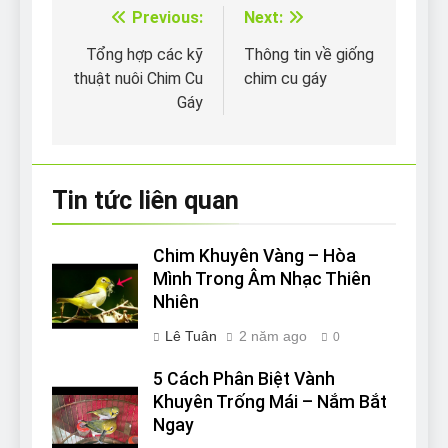
Previous:
Next:
Điều
hướng
Tổng hợp các kỹ
Thông tin về giống
thuật nuôi Chim Cu
chim cu gáy
bài
Gáy
viết
Tin tức liên quan
Chim Khuyên Vàng – Hòa
Mình Trong Âm Nhạc Thiên
Nhiên
Lê Tuân
2 năm ago
0
5 Cách Phân Biệt Vành
Khuyên Trống Mái – Nắm Bắt
Ngay