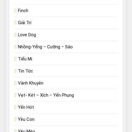
Finch
Giải Trí
Love Dog
Nhồng-Yểng – Cưỡng – Sáo
Tiểu Mi
Tin Tức
Vành Khuyên
Vẹt- Két – Xích – Yến Phụng
Yến Hót
Yêu Con
Yêu Mèo