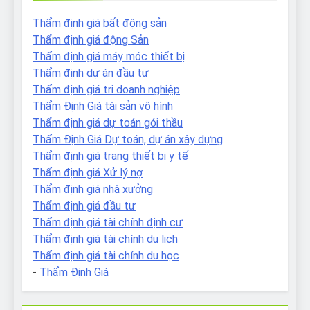
Thẩm định giá bất động sản
Thẩm định giá động Sản
Thẩm định giá máy móc thiết bị
Thẩm định dự án đầu tư
Thẩm định giá tri doanh nghiệp
Thẩm Định Giá tài sản vô hình
Thẩm định giá dự toán gói thầu
Thẩm Định Giá Dự toán, dự án xây dựng
Thẩm định giá trang thiết bị y tế
Thẩm định giá Xử lý nợ
Thẩm định giá nhà xưởng
Thẩm định giá đầu tư
Thẩm định giá tài chính định cư
Thẩm định giá tài chính du lịch
Thẩm định giá tài chính du học
-
Thẩm Định Giá