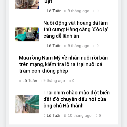
luật
Lê Tuân
9 tháng ago
0
Nuôi động vật hoang dã làm
thú cưng: Hàng càng ‘độc lạ’
càng dễ lãnh án
Lê Tuân
9 tháng ago
0
Mua rồng Nam Mỹ về nhân nuôi rồi bán
trên mạng, kiểm tra lộ ra trại nuôi cả
trăm con không phép
Lê Tuân
9 tháng ago
0
Trại chim chào mào đột biến
đắt đỏ chuyên đấu hót của
ông chủ Hà thành
Lê Tuân
10 tháng ago
0