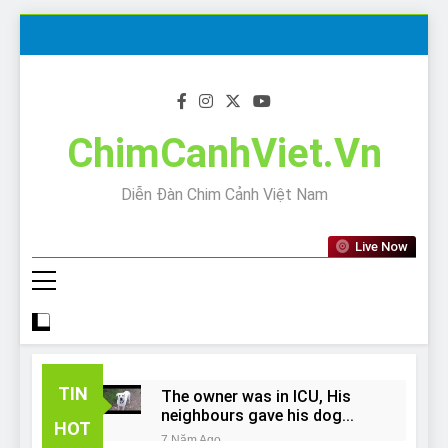
Skip
to
content
ChimCanhViet.Vn
Diễn Đàn Chim Cảnh Việt Nam
Live Now
TIN
The owner was in ICU, His
neighbours gave his dog
HOT
away!
7 Năm Ago