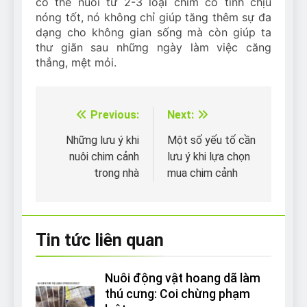
có thể nuôi từ 2-3 loại chim có tính chịu
nóng tốt, nó không chỉ giúp tăng thêm sự đa
dạng cho không gian sống mà còn giúp ta
thư giãn sau những ngày làm việc căng
thẳng, mệt mỏi.
Previous:
Next:
Điều
hướng
Những lưu ý khi
Một số yếu tố cần
nuôi chim cảnh
lưu ý khi lựa chọn
bài
trong nhà
mua chim cảnh
viết
Tin tức liên quan
Nuôi động vật hoang dã làm
thú cưng: Coi chừng phạm