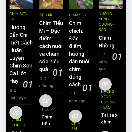
CHIM SƠN
NHỒNG-
TIỂU MI
CHIM SÂU
CA
YỂNG -
Chim Tiểu
Chim
CƯỠNG -
Hướng
SÁO
Mi – Đặc
chích:
Dẫn Chi
Chim
điểm,
Đặc
Tiết Cách
Nhồng
cách nuôi
điểm,
Huấn
và chăm
hướng
01
2
Luyện
sóc hiệu
dẫn nuôi
năm
Chim Sơn
quả
chim
ago
01
Ca Hót
đúng
2
Hay
01
02
cách
01
năm ago
2
NHỒNG-
1
năm ago
YỂNG -
02
năm ago
CƯỠNG
- SÁO
TIỂU MI
02
02
Tại sao
Chim
CHIM
chim
tiểu mi
CHIM
SƠN CA
Sáo lại
SÂU
ăn gì?