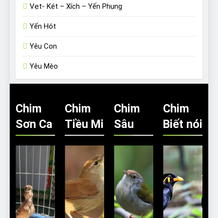
Vẹt- Két – Xích – Yến Phụng
Yến Hót
Yêu Con
Yêu Mèo
Chim
Chim
Chim
Chim
Sơn Ca
Tiều Mi
Sâu
Biết nói