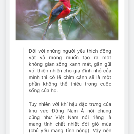
Can Bulldogs Play Fetch?
And How to Train Them!
7 Năm Ago
How Often Do I Need to
Groom My Bulldog
7 Năm Ago
Đối với những người yêu thích động
vật và mong muốn tạo ra một
không gian sống xanh mát, gần gũi
với thiên nhiên cho gia đình nhỏ của
mình thì có lẽ chim cảnh sẽ là một
phần không thể thiếu trong cuộc
sống của họ.
Tuy nhiên với khí hậu đặc trưng của
khu vực Đông Nam Á nói chung
cũng như Việt Nam nói riêng là
mang tính chất nhiệt đới gió mùa
(chủ yếu mang tính nóng). Vậy nên