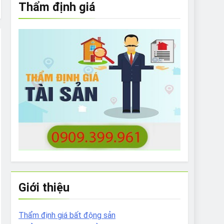
Thẩm định giá
e to What Bulldogs Can (and can’t) Eat
 Run Long Distances?
Do I Need to Groom My Bulldog
Giới thiệu
Thẩm định giá bất động sản