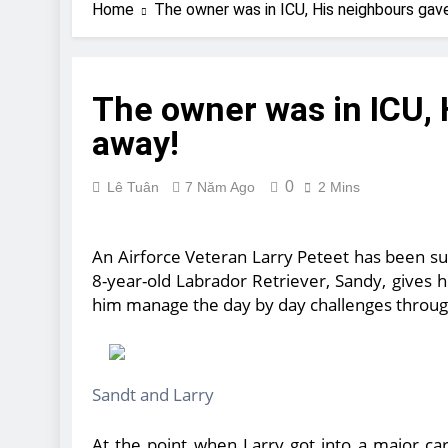
Are Bulldogs Lazy
Home
The owner was in ICU, His neighbours gav
7 Năm Ago
Do Bulldogs Fart?
7 Năm Ago
The owner was in ICU, 
Bulldog Anal Gla
away!
7 Năm Ago
Can Bulldogs Pla
7 Năm Ago
0
Lê Tuân
7 Năm Ago
2 Mins
An Airforce Veteran Larry Peteet has been su
8-year-old Labrador Retriever, Sandy, gives
him manage the day by day challenges through
Sandt and Larry
At the point when Larry got into a major ca