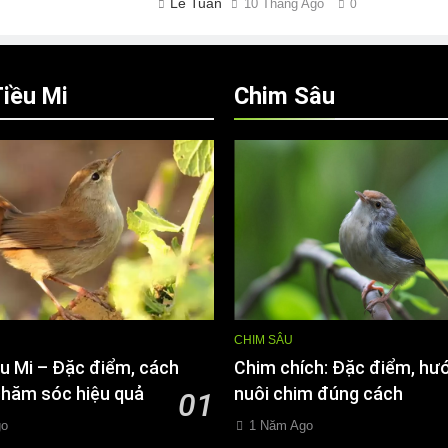
Lê Tuân
10 Tháng Ago
0
iều Mi
Chim Sâu
CHIM SÂU
u Mi – Đặc điểm, cách
Chim chích: Đặc điểm, hư
chăm sóc hiệu quả
nuôi chim đúng cách
01
go
1 Năm Ago