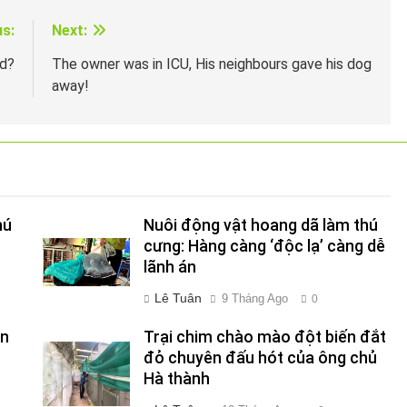
us:
Next:
ed?
The owner was in ICU, His neighbours gave his dog
away!
hú
Nuôi động vật hoang dã làm thú
cưng: Hàng càng ‘độc lạ’ càng dễ
lãnh án
Lê Tuân
9 Tháng Ago
0
ên
Trại chim chào mào đột biến đắt
đỏ chuyên đấu hót của ông chủ
Hà thành