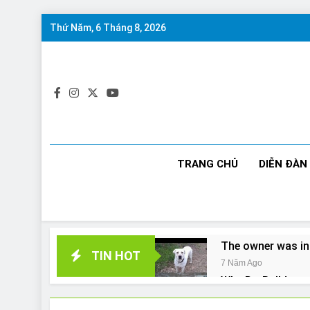
Skip
Thứ Năm, 6 Tháng 8, 2026
to
content
TRANG CHỦ
DIỄN ĐÀN
The owner was in
TIN HOT
7 Năm Ago
Why Do Bulldogs 
7 Năm Ago