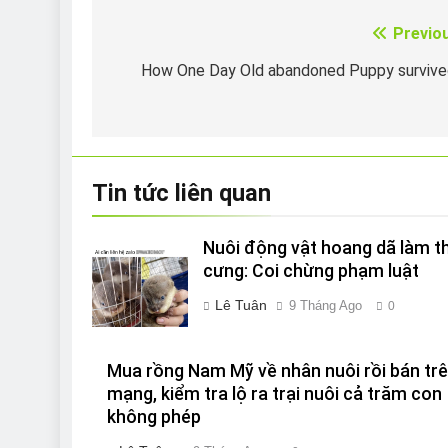
Previo
Điều
hướng
How One Day Old abandoned Puppy surviv
bài
viết
Tin tức liên quan
Nuôi động vật hoang dã làm t
cưng: Coi chừng phạm luật
Lê Tuân
9 Tháng Ago
0
Mua rồng Nam Mỹ về nhân nuôi rồi bán tr
mạng, kiểm tra lộ ra trại nuôi cả trăm con
không phép