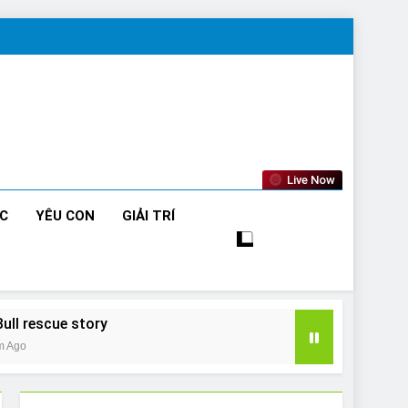
Live Now
ỨC
YÊU CON
GIẢI TRÍ
Bull rescue story
m Ago