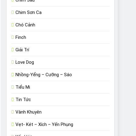
Chim Sâu
Chim Sơn Ca
Chó Cảnh
Finch
Giải Trí
Love Dog
Nhồng-Yểng – Cưỡng – Sáo
Tiểu Mi
Tin Tức
Vành Khuyên
Vẹt- Két – Xích – Yến Phụng