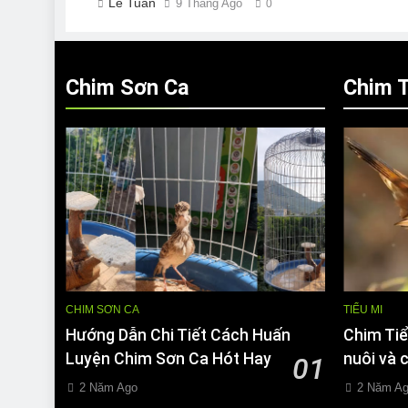
Lê Tuân
9 Tháng Ago
0
Chim Sơn Ca
Chim T
CHIM SƠN CA
TIỂU MI
Hướng Dẫn Chi Tiết Cách Huấn
Chim Tiể
Luyện Chim Sơn Ca Hót Hay
nuôi và 
01
2 Năm Ago
2 Năm A