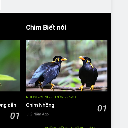
Chim Biết nói
NHỒNG-YỂNG - CƯỠNG - SÁO
ớng dẫn
Chim Nhồng
01
01
2 Năm Ago