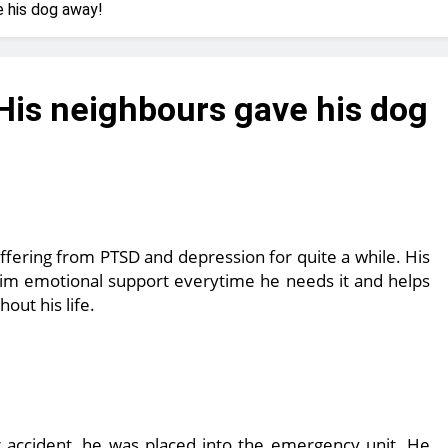
? Not as much as you think and here’s why!
e his dog away!
 Yes! And How to Stop It!
The Ultimate Guid
7 Năm Ago
His neighbours gave his dog
nd Problem and How to Treat It
Can Bulldogs
7 Năm Ago
y Fetch? And How to Train Them!
How Often 
7 Năm Ago
ffering from PTSD and depression for quite a while. His
 him emotional support everytime he needs it and helps
out his life.
r accident, he was placed into the emergency unit. He