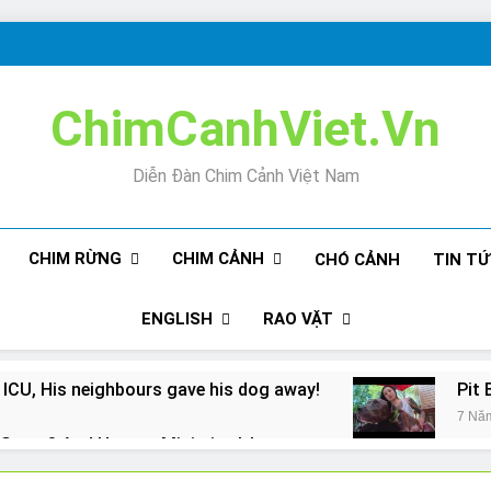
ChimCanhViet.Vn
Diễn Đàn Chim Cảnh Việt Nam
CHIM RỪNG
CHIM CẢNH
CHÓ CẢNH
TIN T
ENGLISH
RAO VẶT
 ICU, His neighbours gave his dog away!
Pit 
7 Nă
Snore? And How to Minimize It!