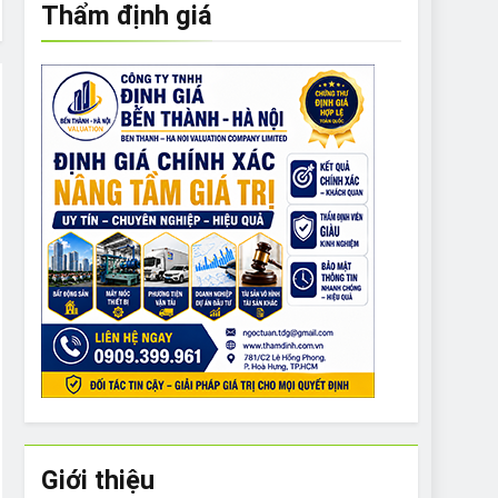
Thẩm định giá
e to What Bulldogs Can (and can’t) Eat
 Run Long Distances?
Do I Need to Groom My Bulldog
Giới thiệu