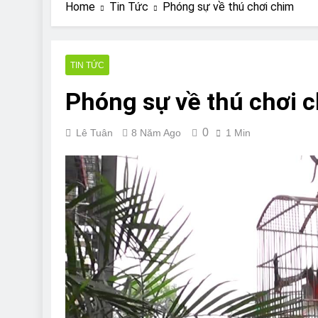
Are Bulldogs Lazy
Home
Tin Tức
Phóng sự về thú chơi chim
7 Năm Ago
Do Bulldogs Fart?
7 Năm Ago
TIN TỨC
Bulldog Anal Gla
Phóng sự về thú chơi 
7 Năm Ago
Can Bulldogs Pla
7 Năm Ago
0
Lê Tuân
8 Năm Ago
1 Min