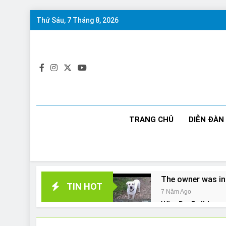
Skip
Thứ Sáu, 7 Tháng 8, 2026
to
content
TRANG CHỦ
DIỄN ĐÀN
The owner was in
TIN HOT
7 Năm Ago
Why Do Bulldogs 
7 Năm Ago