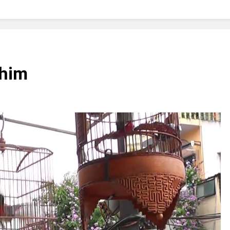
? Not as much as you think and here’s why!
 Yes! And How to Stop It!
The Ultimate Guid
7 Năm Ago
nd Problem and How to Treat It
Can Bulldogs
chim
7 Năm Ago
y Fetch? And How to Train Them!
How Often 
7 Năm Ago