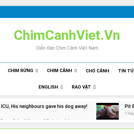
ChimCanhViet.Vn
Diễn Đàn Chim Cảnh Việt Nam
CHIM RỪNG
CHIM CẢNH
CHÓ CẢNH
TIN T
ENGLISH
RAO VẶT
 ICU, His neighbours gave his dog away!
Pit 
7 Nă
Snore? And How to Minimize It!