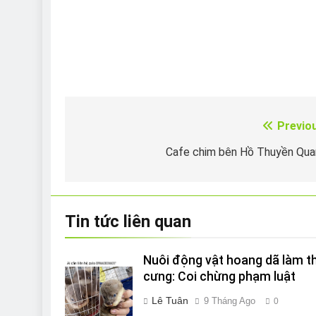
Previo
Điều
hướng
Cafe chim bên Hồ Thuyền Qu
bài
viết
Tin tức liên quan
Nuôi động vật hoang dã làm t
cưng: Coi chừng phạm luật
Lê Tuân
9 Tháng Ago
0