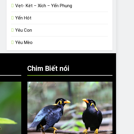
Vẹt- Két – Xích – Yến Phụng
Yến Hót
Yêu Con
Yêu Mèo
Chim Biết nói