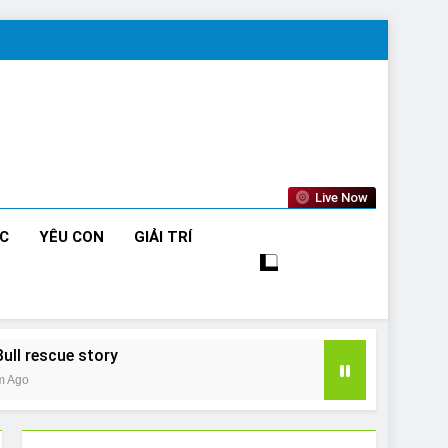
Live Now
ỨC
YÊU CON
GIẢI TRÍ
Bull rescue story
m Ago