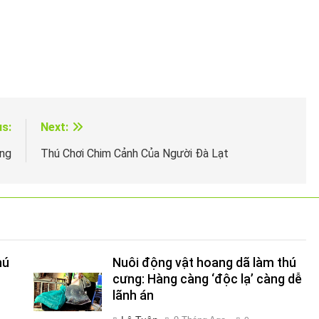
us:
Next:
ang
Thú Chơi Chim Cảnh Của Người Đà Lạt
hú
Nuôi động vật hoang dã làm thú
cưng: Hàng càng ‘độc lạ’ càng dễ
lãnh án