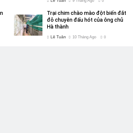
Lê Tuân
9 Tháng Ago
0
ên
Trại chim chào mào đột biến đắt
đỏ chuyên đấu hót của ông chủ
Hà thành
Lê Tuân
10 Tháng Ago
0