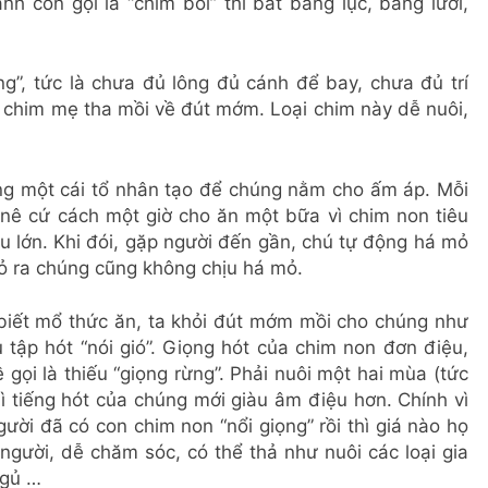
nh còn gọi là “chim bổi” thì bắt bằng lục, bằng lưới,
ng”, tức là chưa đủ lông đủ cánh để bay, chưa đủ trí
 chim mẹ tha mồi về đút mớm. Loại chim này dễ nuôi,
ng một cái tổ nhân tạo để chúng nằm cho ấm áp. Mỗi
 nê cứ cách một giờ cho ăn một bữa vì chim non tiêu
 lớn. Khi đói, gặp người đến gần, chú tự động há mỏ
 mỏ ra chúng cũng không chịu há mỏ.
 biết mổ thức ăn, ta khỏi đút mớm mồi cho chúng như
 tập hót “nói gió”. Giọng hót của chim non đơn điệu,
gọi là thiếu “giọng rừng”. Phải nuôi một hai mùa (tức
ì tiếng hót của chúng mới giàu âm điệu hơn. Chính vì
gười đã có con chim non “nổi giọng” rồi thì giá nào họ
người, dễ chăm sóc, có thể thả như nuôi các loại gia
ngủ …