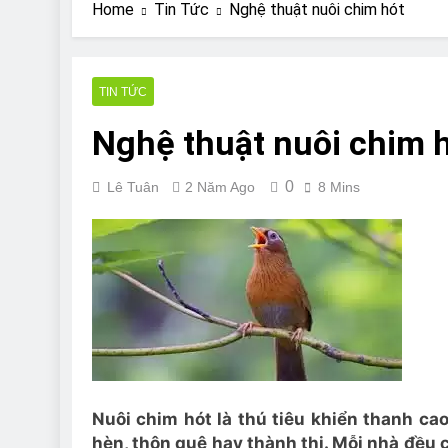
Are Bulldogs Lazy
Home
Tin Tức
Nghệ thuật nuôi chim hót
7 Năm Ago
Do Bulldogs Fart?
7 Năm Ago
TIN TỨC
Bulldog Anal Gla
Nghệ thuật nuôi chim 
7 Năm Ago
Can Bulldogs Pla
7 Năm Ago
0
Lê Tuân
2 Năm Ago
8 Mins
Nuôi chim hót là thú tiêu khiển thanh ca
hèn, thôn quê hay thành thị. Mỗi nhà đều c