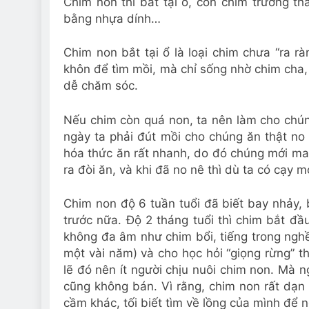
Chim non thì bắt tại ổ, còn chim trưởng thà
bằng nhựa dính…
Chim non bắt tại ổ là loại chim chưa “ra rà
khôn để tìm mồi, mà chỉ sống nhờ chim cha,
dễ chăm sóc.
Nếu chim còn quá non, ta nên làm cho chú
ngày ta phải đút mồi cho chúng ăn thật no
hóa thức ăn rất nhanh, do đó chúng mới mau
ra đòi ăn, và khi đã no nê thì dù ta có cạy
Chim non độ 6 tuần tuổi đã biết bay nhảy,
trước nữa. Độ 2 tháng tuổi thì chim bắt đầu
không đa âm như chim bổi, tiếng trong nghề 
một vài năm) và cho học hỏi “giọng rừng” th
lẽ đó nên ít người chịu nuôi chim non. Mà n
cũng không bán. Vì rằng, chim non rất dạn 
cầm khác, tối biết tìm về lồng của mình để 