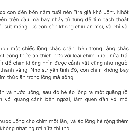
 có con đến bốn năm tuổi nên “tre già khó uốn”. Nhốt
yên trên cầu mà bay nhảy tứ tung để tìm cách thoát
, sút móng. Có con còn không chịu ăn mồi, và chỉ vài
chọn một chiếc lồng chắc chắn, bên trong ràng chắc
 cóng thức ăn thích hợp với loại chim nuôi, nửa trái
 kín để chim không nhìn được cảnh vật cũng như người
i thanh vắng. Nhờ sự yên tĩnh đó, con chim không bay
 tìm thức ăn trong lồng mà sống.
ăn và nước uống, sau đó hé áo lồng ra một quãng rồi
ần với quang cảnh bên ngoài, làm quen dần với môi
nước uống cho chim một lần, và áo lồng hé rộng thêm
không nhát người nữa thì thôi.