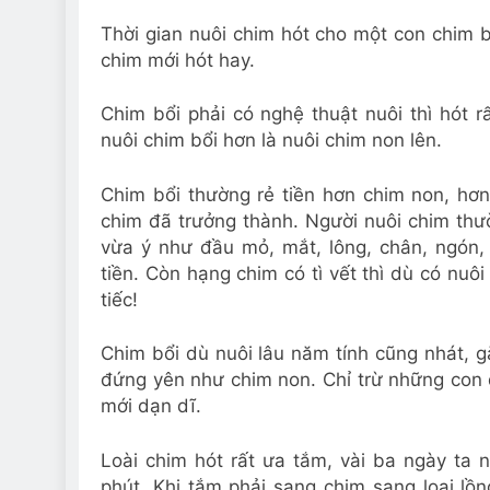
Thời gian nuôi chim hót cho một con chim
chim mới hót hay.
Chim bổi phải có nghệ thuật nuôi thì hót rấ
nuôi chim bổi hơn là nuôi chim non lên.
Chim bổi thường rẻ tiền hơn chim non, hơn 
chim đã trưởng thành. Người nuôi chim thườ
vừa ý như đầu mỏ, mắt, lông, chân, ngón,
tiền. Còn hạng chim có tì vết thì dù có nuô
tiếc!
Chim bổi dù nuôi lâu năm tính cũng nhát, g
đứng yên như chim non. Chỉ trừ những con 
mới dạn dĩ.
Loài chim hót rất ưa tắm, vài ba ngày ta
phút. Khi tắm phải sang chim sang loại lồn