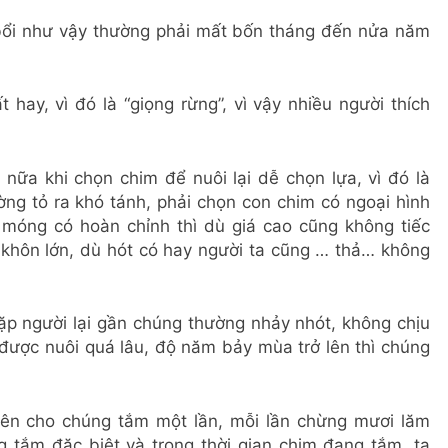
 bổi như vậy thường phải mất bốn tháng đến nửa năm
t hay, vì đó là “giọng rừng”, vì vậy nhiều người thích
nữa khi chọn chim để nuôi lại dễ chọn lựa, vì đó là
ng tỏ ra khó tánh, phải chọn con chim có ngoại hình
 móng có hoàn chỉnh thì dù giá cao cũng không tiếc
i khôn lớn, dù hót có hay người ta cũng … thả… không
ặp người lại gần chúng thường nhảy nhót, không chịu
được nuôi quá lâu, độ năm bảy mùa trở lên thì chúng
 nên cho chúng tắm một lần, mỗi lần chừng mươi lăm
g tắm đặc biệt và trong thời gian chim đang tắm, ta