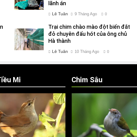
lãnh án
Lê Tuân
9 Tháng Ago
0
ên
Trại chim chào mào đột biến đắt
đỏ chuyên đấu hót của ông chủ
Hà thành
Lê Tuân
10 Tháng Ago
0
iều Mi
Chim Sâu