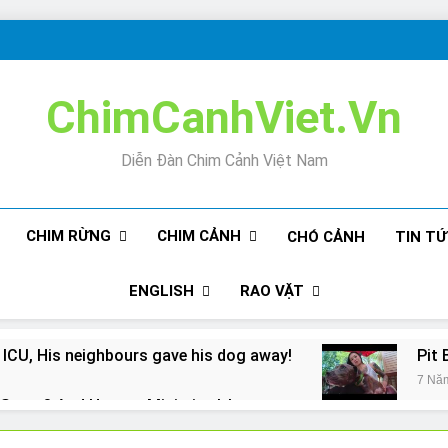
ChimCanhViet.Vn
Diễn Đàn Chim Cảnh Việt Nam
CHIM RỪNG
CHIM CẢNH
CHÓ CẢNH
TIN T
ENGLISH
RAO VẶT
 ICU, His neighbours gave his dog away!
Pit 
7 Nă
Snore? And How to Minimize It!