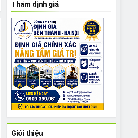
Thẩm định giá
e to What Bulldogs Can (and can’t) Eat
 Run Long Distances?
Do I Need to Groom My Bulldog
Giới thiệu