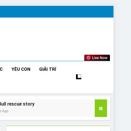
Live Now
ỨC
YÊU CON
GIẢI TRÍ
Bull rescue story
m Ago