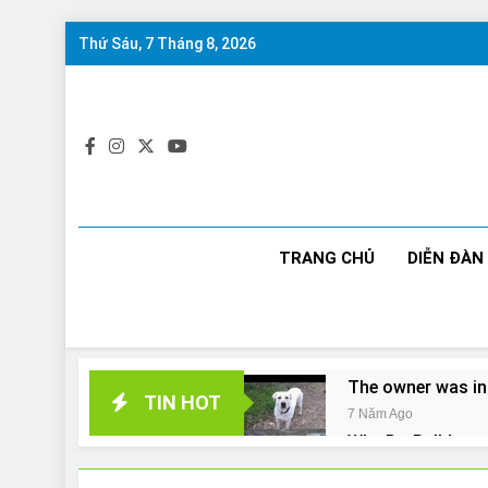
Skip
Thứ Sáu, 7 Tháng 8, 2026
to
content
TRANG CHỦ
DIỄN ĐÀN
The owner was in
TIN HOT
7 Năm Ago
Why Do Bulldogs 
7 Năm Ago