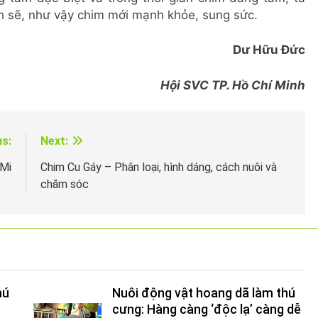
ch sẽ, như vậy chim mới mạnh khỏe, sung sức.
Dư Hữu Đức
Hội SVC TP. Hồ Chí Minh
us:
Next:
 Mi
Chim Cu Gáy – Phân loại, hình dáng, cách nuôi và
chăm sóc
hú
Nuôi động vật hoang dã làm thú
cưng: Hàng càng ‘độc lạ’ càng dễ