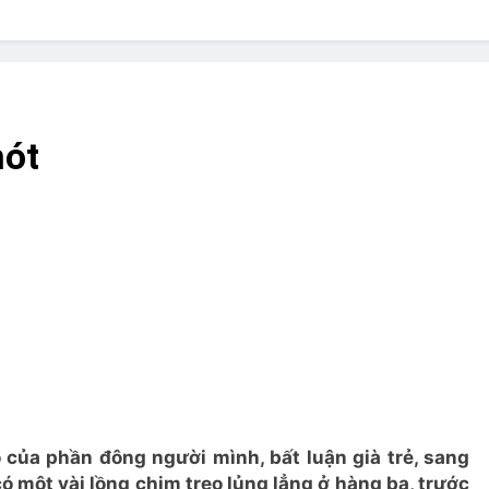
? Not as much as you think and here’s why!
 Yes! And How to Stop It!
The Ultimate Guid
7 Năm Ago
nd Problem and How to Treat It
Can Bulldogs
hót
7 Năm Ago
y Fetch? And How to Train Them!
How Often 
7 Năm Ago
o của phần đông người mình, bất luận già trẻ, sang
ó một vài lồng chim treo lủng lẳng ở hàng ba, trước