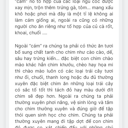
“cám” nó tổ hợp của các loại ngũ cốc được
xay mịn, trộn thêm trứng gà, tôm… mang xấu
khô hoặc phơi mà đây là một tỉ lệ không ai
làm cám giống ai, ngoài ra cũng có những
người cho ăn riêng như tổ hợp của củ cà rốt,
khoai, chuối ….
Ngoài “cám” ra chúng ta phải có thức ăn tươi
bổ sung chất tanh cho chim như cào cào, dế,
sâu hay trứng kiến… đặc biệt con chim chào
mào khác hẳn chim khướu, chèo hay họa mi
thì chào mào luôn có các loại trái cây tươi
như ổi, chuối, thanh long hoặc đu đủ thường
xuyên đặc biệt chim ăn những loại trái cây
có sắc tố tốt thì tách đỏ hay màu dưới đít
chim sẽ đẹp hơn. Ngoài ra chúng ta phải
thường xuyên phơi nắng, vệ sinh lòng và tắm
cho chim thường xuyên và đúng giờ để tập
thói quen sinh học cho chim. Chúng ta phải
thường xuyên mang đi tập dợt để con chim
đó được cọ xát chiến đấu với những chú