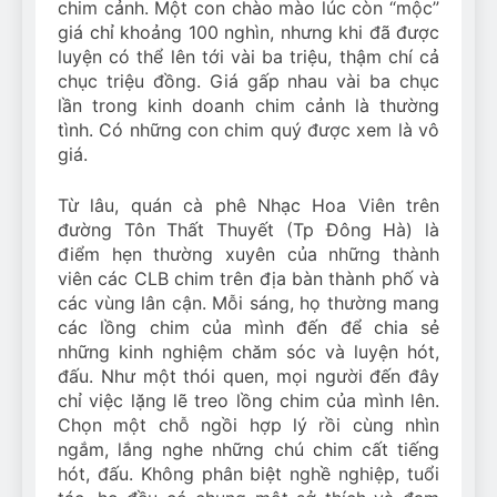
chim cảnh. Một con chào mào lúc còn “mộc”
giá chỉ khoảng 100 nghìn, nhưng khi đã được
luyện có thể lên tới vài ba triệu, thậm chí cả
chục triệu đồng. Giá gấp nhau vài ba chục
lần trong kinh doanh chim cảnh là thường
tình. Có những con chim quý được xem là vô
giá.
Từ lâu, quán cà phê Nhạc Hoa Viên trên
đường Tôn Thất Thuyết (Tp Đông Hà) là
điểm hẹn thường xuyên của những thành
viên các CLB chim trên địa bàn thành phố và
các vùng lân cận. Mỗi sáng, họ thường mang
các lồng chim của mình đến để chia sẻ
những kinh nghiệm chăm sóc và luyện hót,
đấu. Như một thói quen, mọi người đến đây
chỉ việc lặng lẽ treo lồng chim của mình lên.
Chọn một chỗ ngồi hợp lý rồi cùng nhìn
ngắm, lắng nghe những chú chim cất tiếng
hót, đấu. Không phân biệt nghề nghiệp, tuổi