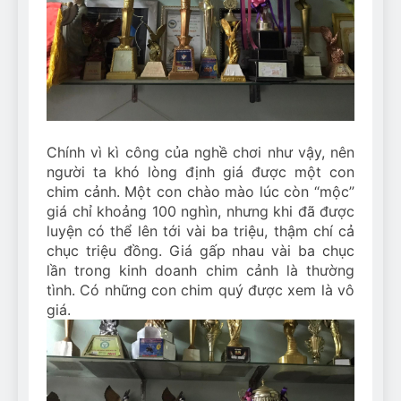
Can Bulldogs Play Fetch?
And How to Train Them!
7 Năm Ago
How Often Do I Need to
Groom My Bulldog
7 Năm Ago
Chính vì kì công của nghề chơi như vậy, nên
người ta khó lòng định giá được một con
chim cảnh. Một con chào mào lúc còn “mộc”
giá chỉ khoảng 100 nghìn, nhưng khi đã được
luyện có thể lên tới vài ba triệu, thậm chí cả
chục triệu đồng. Giá gấp nhau vài ba chục
lần trong kinh doanh chim cảnh là thường
tình. Có những con chim quý được xem là vô
giá.