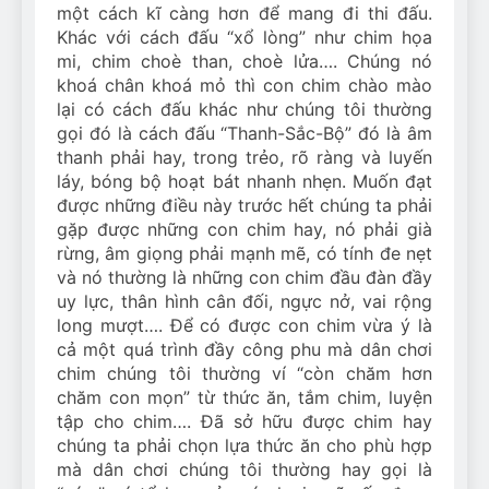
một cách kĩ càng hơn để mang đi thi đấu.
Khác với cách đấu “xổ lòng” như chim họa
mi, chim choè than, choè lửa…. Chúng nó
khoá chân khoá mỏ thì con chim chào mào
lại có cách đấu khác như chúng tôi thường
gọi đó là cách đấu “Thanh-Sắc-Bộ” đó là âm
thanh phải hay, trong trẻo, rõ ràng và luyến
láy, bóng bộ hoạt bát nhanh nhẹn. Muốn đạt
được những điều này trước hết chúng ta phải
gặp được những con chim hay, nó phải già
rừng, âm giọng phải mạnh mẽ, có tính đe nẹt
và nó thường là những con chim đầu đàn đầy
uy lực, thân hình cân đối, ngực nở, vai rộng
long mượt…. Để có được con chim vừa ý là
cả một quá trình đầy công phu mà dân chơi
chim chúng tôi thường ví “còn chăm hơn
chăm con mọn” từ thức ăn, tắm chim, luyện
tập cho chim…. Đã sở hữu được chim hay
chúng ta phải chọn lựa thức ăn cho phù hợp
mà dân chơi chúng tôi thường hay gọi là