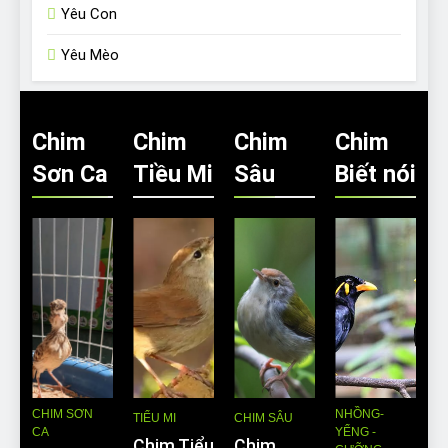
Yêu Con
Yêu Mèo
Chim
Chim
Chim
Chim
Sơn Ca
Tiều Mi
Sâu
Biết nói
CHIM SƠN
NHỒNG-
TIỂU MI
CHIM SÂU
CA
YỂNG -
Chim Tiểu
Chim