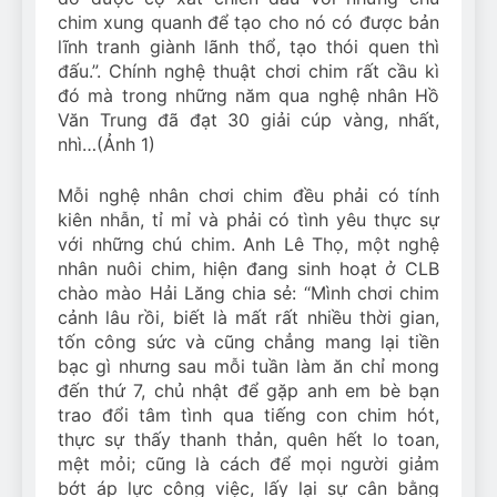
chim xung quanh để tạo cho nó có được bản
lĩnh tranh giành lãnh thổ, tạo thói quen thì
đấu.”. Chính nghệ thuật chơi chim rất cầu kì
đó mà trong những năm qua nghệ nhân Hồ
Văn Trung đã đạt 30 giải cúp vàng, nhất,
nhì…(Ảnh 1)
Mỗi nghệ nhân chơi chim đều phải có tính
kiên nhẫn, tỉ mỉ và phải có tình yêu thực sự
với những chú chim. Anh Lê Thọ, một nghệ
nhân nuôi chim, hiện đang sinh hoạt ở CLB
chào mào Hải Lăng chia sẻ: “Mình chơi chim
cảnh lâu rồi, biết là mất rất nhiều thời gian,
tốn công sức và cũng chẳng mang lại tiền
bạc gì nhưng sau mỗi tuần làm ăn chỉ mong
đến thứ 7, chủ nhật để gặp anh em bè bạn
trao đổi tâm tình qua tiếng con chim hót,
thực sự thấy thanh thản, quên hết lo toan,
mệt mỏi; cũng là cách để mọi người giảm
bớt áp lực công việc, lấy lại sự cân bằng