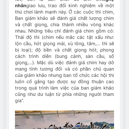
nhân
giao lưu, trao đổi kinh nghiệm về một
thú chơi lành mạnh này. Ở các cuộc thi chim,
Ban giám khảo sẽ đánh giá chất lượng chim
và chất giọng, chia thành nhiều vòng khác
nhau. Những tiêu chí đánh giá chim gồm có:
Thái độ thi (chim nếu mắc các tật xấu như:
lộn cầu, hót giọng mái, xù lông, tắm,… thì sẽ
bị loại); độ bền và chất giọng hót; phong
cách trình diễn (bung cánh, sàn cầu, sổ
giọng,…). Mặc dù việc đánh giá chim hay dở
mang tính tương đối và có phần chủ quan
của giám khảo nhưng ban tổ chức các hội thi
luôn cố gắng tạo được sự đồng thuận cao
trong quá trình làm việc của ban giám khảo
cũng như dư luận từ phía những người tham
gia”.