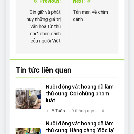
Previous:
Next:
Điều
hướng
Gìn giữ và phát
Tản mạn về chim
huy những giá trị
cảnh
bài
văn hóa từ thú
viết
chơi chim cảnh
của người Việt
Tin tức liên quan
Nuôi động vật hoang dã làm
thú cưng: Coi chừng phạm
luật
Lê Tuân
9 tháng ago
0
Nuôi động vật hoang dã làm
thú cưng: Hàng càng ‘độc lạ’