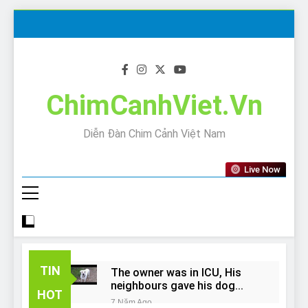
Skip
to
content
ChimCanhViet.Vn
Diễn Đàn Chim Cảnh Việt Nam
Live Now
TIN
The owner was in ICU, His
neighbours gave his dog
HOT
away!
7 Năm Ago