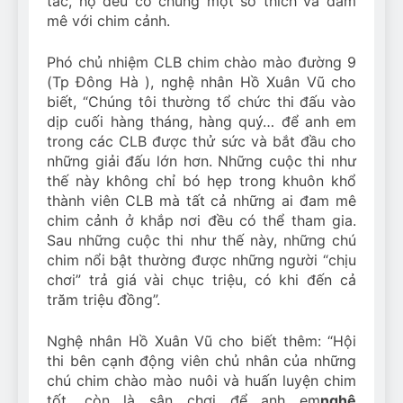
tác, họ đều có chung một sở thích và đam
mê với chim cảnh.
Phó chủ nhiệm CLB chim chào mào đường 9
(Tp Đông Hà ), nghệ nhân Hồ Xuân Vũ cho
biết, “Chúng tôi thường tổ chức thi đấu vào
dịp cuối hàng tháng, hàng quý… để anh em
trong các CLB được thử sức và bắt đầu cho
những giải đấu lớn hơn. Những cuộc thi như
thế này không chỉ bó hẹp trong khuôn khổ
thành viên CLB mà tất cả những ai đam mê
chim cảnh ở khắp nơi đều có thể tham gia.
Sau những cuộc thi như thế này, những chú
chim nổi bật thường được những người “chịu
chơi” trả giá vài chục triệu, có khi đến cả
trăm triệu đồng”.
Nghệ nhân Hồ Xuân Vũ cho biết thêm: “Hội
thi bên cạnh động viên chủ nhân của những
chú chim chào mào nuôi và huấn luyện chim
tốt, còn là sân chơi để anh em
nghệ