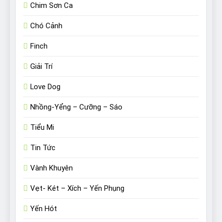
Chim Sơn Ca
Chó Cảnh
Finch
Giải Trí
Love Dog
Nhồng-Yểng – Cưỡng – Sáo
Tiểu Mi
Tin Tức
Vành Khuyên
Vẹt- Két – Xích – Yến Phụng
Yến Hót