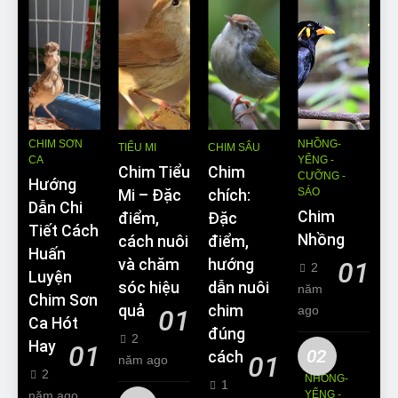
CHIM SƠN
NHỒNG-
TIỂU MI
CHIM SÂU
CA
YỂNG -
Chim Tiểu
Chim
CƯỠNG -
Hướng
SÁO
Mi – Đặc
chích:
Dẫn Chi
Chim
điểm,
Đặc
Tiết Cách
Nhồng
cách nuôi
điểm,
Huấn
và chăm
hướng
01
2
Luyện
sóc hiệu
dẫn nuôi
năm
Chim Sơn
quả
chim
ago
01
Ca Hót
đúng
2
Hay
01
02
cách
01
năm ago
2
NHỒNG-
1
năm ago
YỂNG -