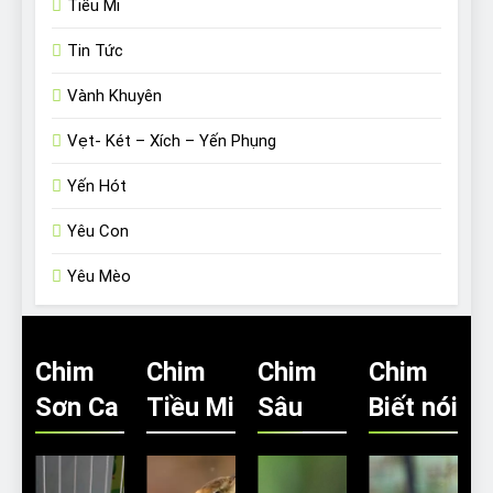
Tiểu Mi
Tin Tức
Vành Khuyên
Vẹt- Két – Xích – Yến Phụng
Yến Hót
Yêu Con
Yêu Mèo
Chim
Chim
Chim
Chim
Sơn Ca
Tiều Mi
Sâu
Biết nói