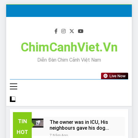
Skip
to
content
ChimCanhViet.Vn
Diễn Đàn Chim Cảnh Việt Nam
Live Now
TIN
The owner was in ICU, His
neighbours gave his dog
HOT
away!
7 Năm Ago