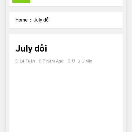
Pit Bull rescue story
7 Năm Ago
Why Do Bulldogs Snore?
Home
July dỗi
And How to Minimize It!
7 Năm Ago
Are Bulldogs Lazy? Not as
much as you think and here’s
July dỗi
why!
7 Năm Ago
Do Bulldogs Fart? Yes! And
0
Lê Tuân
7 Năm Ago
1 Min
How to Stop It!
7 Năm Ago
The Ultimate Guide to What
Bulldogs Can (and can’t) Eat
7 Năm Ago
Bulldog Anal Gland Problem
and How to Treat It
7 Năm Ago
Can Bulldogs Run Long
Distances?
7 Năm Ago