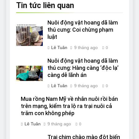
Tin tức liên quan
Nuôi động vật hoang dã làm
thú cưng: Coi chừng phạm
luật
Lê Tuân
9 tháng ago
0
Nuôi động vật hoang dã làm
thú cưng: Hàng càng ‘độc lạ’
càng dễ lãnh án
Lê Tuân
9 tháng ago
0
Mua rồng Nam Mỹ về nhân nuôi rồi bán
trên mạng, kiểm tra lộ ra trại nuôi cả
trăm con không phép
Lê Tuân
9 tháng ago
0
Trại chim chào mào đột biến