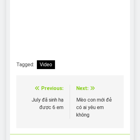
Can Bulldogs Play Fetch?
And How to Train Them!
7 Năm Ago
How Often Do I Need to
Groom My Bulldog
7 Năm Ago
Tagged:
Video
Previous:
Next:
Điều
hướng
July đã sinh hạ
Mèo con mới đẻ
được 6 em
có ai yêu em
bài
không
viết