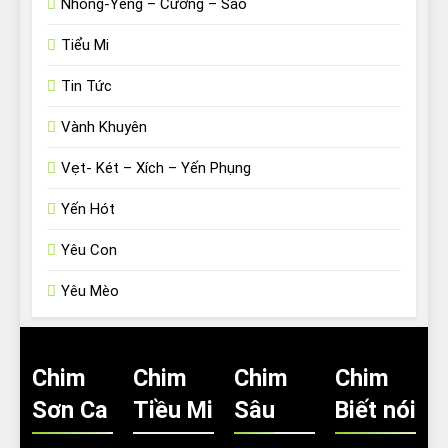
Nhồng-Yểng – Cưỡng – Sáo
Tiểu Mi
Tin Tức
Vành Khuyên
Vẹt- Két – Xích – Yến Phụng
Yến Hót
Yêu Con
Yêu Mèo
Chim
Chim
Chim
Chim
Sơn Ca
Tiều Mi
Sâu
Biết nói