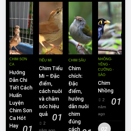
CHIM SƠN
NHỒNG-
TIỂU MI
CHIM SÂU
CA
YỂNG -
Chim Tiểu
Chim
CƯỠNG -
Hướng
SÁO
Mi – Đặc
chích:
Dẫn Chi
Chim
điểm,
Đặc
Tiết Cách
Nhồng
cách nuôi
điểm,
Huấn
và chăm
hướng
01
2
Luyện
sóc hiệu
dẫn nuôi
năm
Chim Sơn
quả
chim
ago
01
Ca Hót
đúng
2
Hay
01
02
cách
năm ago