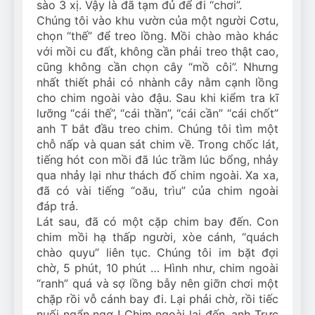
sào 3 xị. Vậy là đã tạm đủ để đi “chơi”.
Chúng tôi vào khu vườn của một người Cơtu,
chọn “thế” để treo lồng. Mồi chào mào khác
với mồi cu đất, không cần phải treo thật cao,
cũng không cần chọn cây “mồ côi”. Nhưng
nhất thiết phải có nhành cây nằm cạnh lồng
cho chim ngoài vào đậu. Sau khi kiểm tra kĩ
lưỡng “cái thế”, “cái thần”, “cái cần” “cái chốt”
anh T bắt đầu treo chim. Chúng tôi tìm một
chỗ nấp và quan sát chim về. Trong chốc lát,
tiếng hót con mồi đã lúc trầm lúc bổng, nhảy
qua nhảy lại như thách đố chim ngoài. Xa xa,
đã có vài tiếng “oău, trìu” của chim ngoài
đáp trả.
Lát sau, đã có một cặp chim bay đến. Con
chim mồi hạ thấp người, xòe cánh, “quách
chào quyu” liên tục. Chúng tôi im bặt đợi
chờ, 5 phút, 10 phút … Hình như, chim ngoài
“ranh” quá và sợ lồng bẫy nên giỡn chơi một
chặp rồi vỗ cánh bay đi. Lại phải chờ, rồi tiếc
nuối ngẩn ngơ ! Chim ngoài lại đến, anh Trực