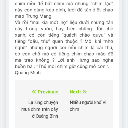
chim mồi để bắt chim mà những “chim tặc”
này còn dùng keo dính, lưới để tận diệt chào
mào Trung Mang.
Và rồi “mai kia mốt nọ” liệu dưới những tán
cây trong vườn, hay trên những đồi chè
xanh, có còn tiếng “quách chào quyu” và
tiếng “oău, trìu” quen thuộc ? Mỗi khi “nhớ
nghề” những người coi mồi chim là cái thú,
có còn chỗ mô có tiếng chim chào mào để
mà treo không ? Lời anh Hưng sao nghe
buồn bã : “Thú mồi chim giờ cũng mô còn!”.
Quang Minh
Previous:
Next:
Điều
hướng
Lạ lùng chuyện
Nhiều người khổ vì
mua chim trên cây
chim
bài
ở Quảng Bình
viết