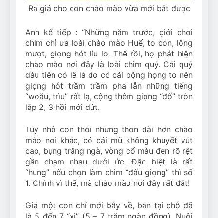
Ra giá cho con chào mào vừa mới bắt được
Anh kể tiếp : “Những năm trước, giới chơi
chim chỉ ưa loài chào mào Huế, to con, lông
mượt, giọng hót líu lo. Thế rồi, họ phát hiện
chào mào nơi đây là loài chim quý. Cái quý
đầu tiên có lẽ là do có cái bộng họng to nên
giọng hót trầm trầm pha lẫn những tiếng
“woău, trìu” rất lạ, cộng thêm giọng “đổ” tròn
lắp 2, 3 hồi mới dứt.
Tuy nhỏ con thôi nhưng thon dài hơn chào
mào nơi khác, có cái mũ không khuyết vút
cao, bụng trắng ngà, vòng cổ màu đen rõ rệt
gần chạm nhau dưới ức. Đặc biệt là rất
“hung” nếu chọn làm chim “đấu giọng” thì số
1. Chính vì thế, mà chào mào nơi đây rất đắt!
Giá một con chỉ mới bẫy về, bán tại chỗ đã
là 5 đến 7 “xị” (5 – 7 trăm ngàn đồng). Nuôi