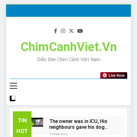
Skip
to
content
ChimCanhViet.Vn
Diễn Đàn Chim Cảnh Việt Nam
Live Now
TIN
The owner was in ICU, His
neighbours gave his dog
HOT
away!
7 Năm Ago