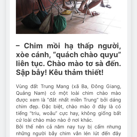
Can Bulldogs Play Fetch?
And How to Train Them!
7 Năm Ago
How Often Do I Need to
Groom My Bulldog
7 Năm Ago
– Chim mồi hạ thấp người,
xòe cánh, “quách chào quyu”
liên tục. Chào mào tơ sà đến.
Sập bẫy! Kêu thảm thiết!
Vùng đất Trung Mang (xã Ba, Đông Giang,
Quảng Nam) có một loài chim chào mào
được xem là “đắt nhất miền Trung” bởi dáng
chim đẹp. Đặc biệt, chào mào ở đây là có
tiếng “triu, woằu” cực hay, không giống bất
cứ loài chào mào nào ở nơi khác.
Bởi thế nên cả năm nay tuy bị cấm nhưng
những người bẫy chim vẫn lén lút đến đây