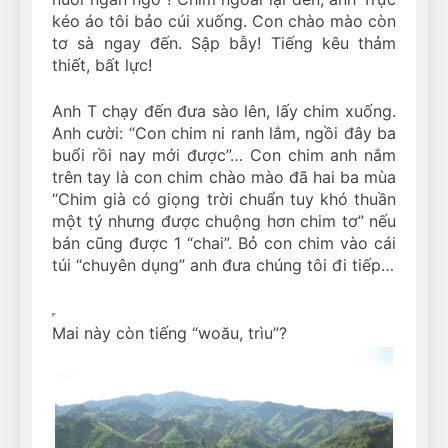
kéo áo tôi bảo cúi xuống. Con chào mào còn
tơ sà ngay đến. Sập bẫy! Tiếng kêu thảm
thiết, bất lực!
Anh T chạy đến đưa sào lên, lấy chim xuống.
Anh cười: “Con chim ni ranh lắm, ngồi đây ba
buổi rồi nay mới được”… Con chim anh nắm
trên tay là con chim chào mào đã hai ba mùa
“Chim già có giọng trời chuẩn tuy khó thuần
một tý nhưng được chuộng hơn chim tơ” nếu
bán cũng được 1 “chai”. Bỏ con chim vào cái
túi “chuyên dụng” anh đưa chúng tôi đi tiếp…
Mai này còn tiếng “woău, trìu”?