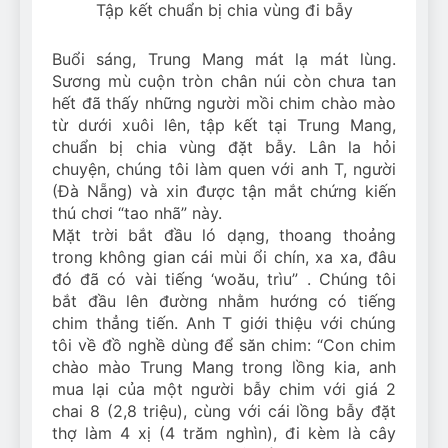
Tập kết chuẩn bị chia vùng đi bẫy
Buổi sáng, Trung Mang mát lạ mát lùng.
Sương mù cuộn tròn chân núi còn chưa tan
hết đã thấy những người mồi chim chào mào
từ dưới xuôi lên, tập kết tại Trung Mang,
chuẩn bị chia vùng đặt bẫy. Lân la hỏi
chuyện, chúng tôi làm quen với anh T, người
(Đà Nẵng) và xin được tận mắt chứng kiến
thú chơi “tao nhã” này.
Mặt trời bắt đầu ló dạng, thoang thoảng
trong không gian cái mùi ổi chín, xa xa, đâu
đó đã có vài tiếng ‘woău, trìu” . Chúng tôi
bắt đầu lên đường nhằm hướng có tiếng
chim thẳng tiến. Anh T giới thiệu với chúng
tôi về đồ nghề dùng để săn chim: “Con chim
chào mào Trung Mang trong lồng kia, anh
mua lại của một người bẫy chim với giá 2
chai 8 (2,8 triệu), cùng với cái lồng bẫy đặt
thợ làm 4 xị (4 trăm nghìn), đi kèm là cây