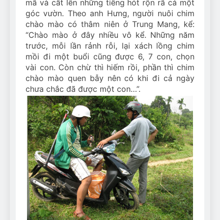
mã và cất lên những tiếng hót rộn rã cả một
góc vườn. Theo anh Hưng, người nuôi chim
chào mào có thâm niên ở Trung Mang, kể:
“Chào mào ở đây nhiều vô kể. Những năm
trước, mỗi lần rảnh rỗi, lại xách lồng chim
mồi đi một buổi cũng được 6, 7 con, chọn
vài con. Còn chừ thì hiếm rồi, phần thì chim
chào mào quen bẫy nên có khi đi cả ngày
chưa chắc đã được một con…”.