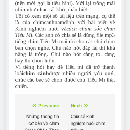
(nên mới gọi là tiểu hihi). Với lại trống mái
nhìn như nhau rất khó phân biệt.
Tôi có xem một số tài liệu trên mạng, cụ thể
là của chimcanhnamdinh với bài viết về
Kinh nghiệm nuôi và
cách chăm sóc chim
Tiểu Mi
. Các anh có chia sẻ là dùng file mp3
tiếng chim Tiểu Mi mái rồi cho các chú chim
bạn chọn nghe. Chú nào hót đáp lại thì khả
năng là trống. Chú nào hót càng to, càng
hay thì chọn luôn.
Vì tiếng hót hay dễ Tiểu mi đã trở thành
loài
chim cảnh
được nhiều người yêu quý,
chúc các bác sẽ chọn được chú Tiểu Mi thật
chiến.
Previous:
Next:
Điều
hướng
Những thông tin
Chia sẻ kinh
cơ bản về chim
nghiệm nuôi chim
bài