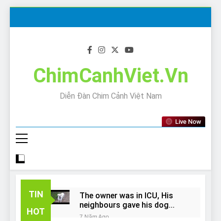
Skip
to
content
ChimCanhViet.Vn
Diễn Đàn Chim Cảnh Việt Nam
Live Now
TIN
The owner was in ICU, His
neighbours gave his dog
HOT
away!
7 Năm Ago