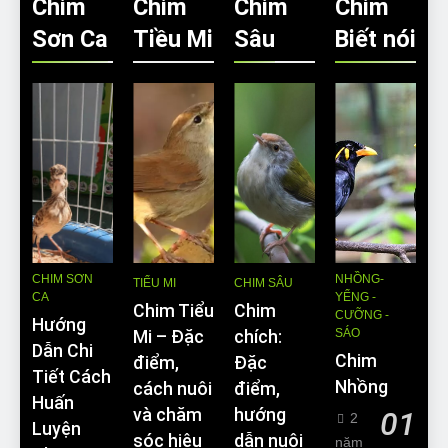
Chim
Chim
Chim
Chim
Sơn Ca
Tiều Mi
Sâu
Biết nói
CHIM SƠN
NHỒNG-
TIỂU MI
CHIM SÂU
CA
YỂNG -
Chim Tiểu
Chim
CƯỠNG -
Hướng
SÁO
Mi – Đặc
chích:
Dẫn Chi
Chim
điểm,
Đặc
Tiết Cách
Nhồng
cách nuôi
điểm,
Huấn
và chăm
hướng
01
2
Luyện
sóc hiệu
dẫn nuôi
năm