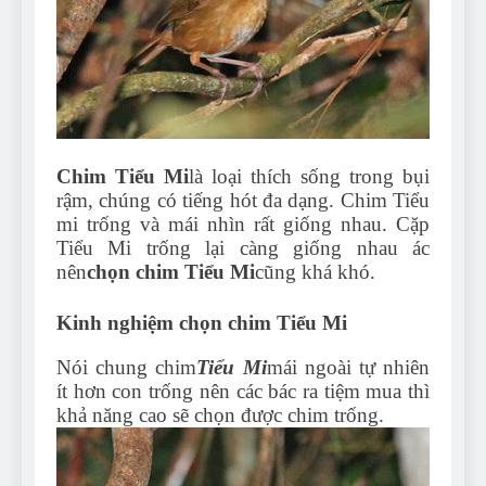
Can Bulldogs Play Fetch?
And How to Train Them!
7 Năm Ago
How Often Do I Need to
Groom My Bulldog
7 Năm Ago
Chim Tiểu Mi
là loại thích sống trong bụi
rậm, chúng có tiếng hót đa dạng. Chim Tiểu
mi trống và mái nhìn rất giống nhau. Cặp
Tiểu Mi trống lại càng giống nhau ác
nên
chọn chim Tiểu Mi
cũng khá khó.
Kinh nghiệm chọn chim Tiểu Mi
Nói chung chim
Tiểu Mi
mái ngoài tự nhiên
ít hơn con trống nên các bác ra tiệm mua thì
khả năng cao sẽ chọn được chim trống.