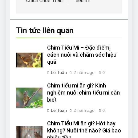
Chích Chòe Than
tiểu mi
viết
Tin tức liên quan
Chim Tiểu Mi – Đặc điểm,
cách nuôi và chăm sóc hiệu
quả
Lê Tuân
2 năm ago
0
Chim tiểu mi ăn gì? Kinh
nghiệm nuôi chim tiểu mi cần
biết
Lê Tuân
2 năm ago
0
Chim Tiểu Mi ăn gì? Hót hay
không? Nuôi thế nào? Giá bao
nhiêu tiền