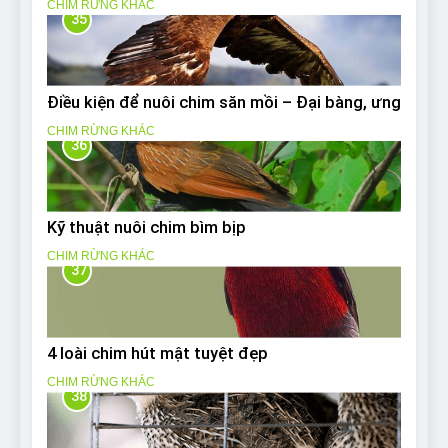
CHIM RỪNG KHÁC
35
Điều kiện để nuôi chim săn mồi – Đại bàng, ưng
CHIM RỪNG KHÁC
36
Kỹ thuật nuôi chim bìm bịp
CHIM RỪNG KHÁC
37
4 loài chim hút mật tuyệt đẹp
CHIM RỪNG KHÁC
38