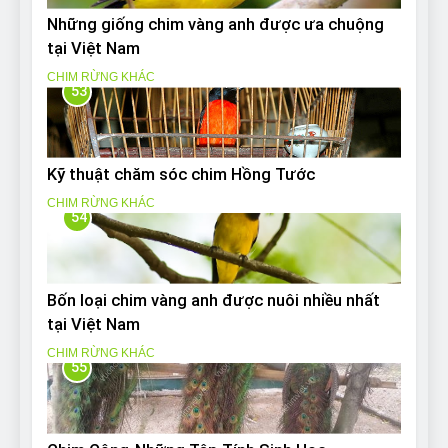
Những giống chim vàng anh được ưa chuộng
tại Việt Nam
CHIM RỪNG KHÁC
53
Kỹ thuật chăm sóc chim Hồng Tước
CHIM RỪNG KHÁC
54
Bốn loại chim vàng anh được nuôi nhiều nhất
tại Việt Nam
CHIM RỪNG KHÁC
55