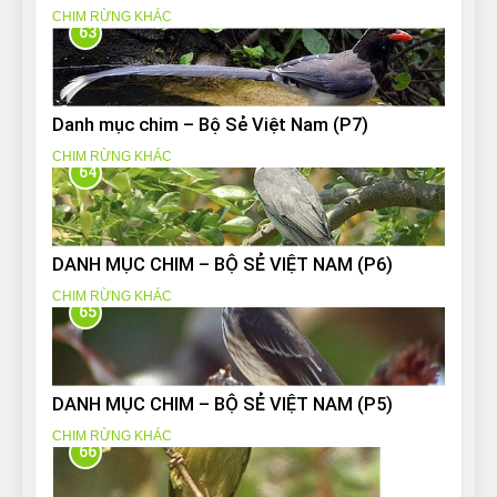
CHIM RỪNG KHÁC
63
Danh mục chim – Bộ Sẻ Việt Nam (P7)
CHIM RỪNG KHÁC
64
DANH MỤC CHIM – BỘ SẺ VIỆT NAM (P6)
CHIM RỪNG KHÁC
65
DANH MỤC CHIM – BỘ SẺ VIỆT NAM (P5)
CHIM RỪNG KHÁC
66