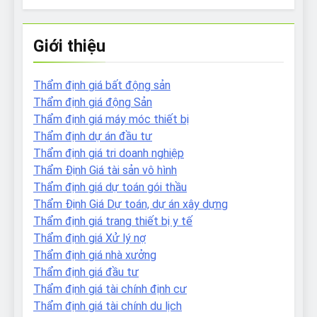
Giới thiệu
Thẩm định giá bất động sản
Thẩm định giá động Sản
Thẩm định giá máy móc thiết bị
Thẩm định dự án đầu tư
Thẩm định giá tri doanh nghiệp
Thẩm Định Giá tài sản vô hình
Thẩm định giá dự toán gói thầu
Thẩm Định Giá Dự toán, dự án xây dựng
Thẩm định giá trang thiết bị y tế
Thẩm định giá Xử lý nợ
Thẩm định giá nhà xưởng
Thẩm định giá đầu tư
Thẩm định giá tài chính định cư
Thẩm định giá tài chính du lịch