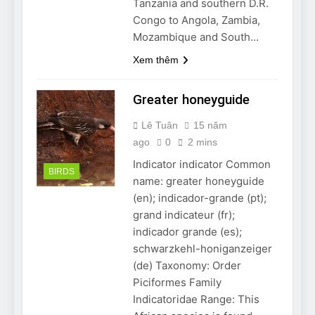
Tanzania and southern D.R.
Congo to Angola, Zambia,
Mozambique and South…
Xem thêm
Greater honeyguide
Lê Tuân
15 năm
ago
0
2 mins
Indicator indicator Common
BIRDS
name: greater honeyguide
(en); indicador-grande (pt);
grand indicateur (fr);
indicador grande (es);
schwarzkehl-honiganzeiger
(de) Taxonomy: Order
Piciformes Family
Indicatoridae Range: This