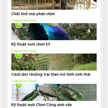
Chất khử mùi phân chim
CHIM RỪNG KHÁC
60
Kỹ thuật nuôi chim trĩ
CHIM RỪNG KHÁC
61
Cách làm chuồng trại theo mô hình sinh thái
CHIM RỪNG KHÁC
62
Kỹ thuật nuôi Chim Công sinh sản