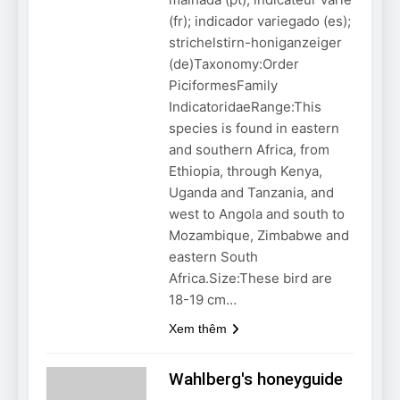
Can Bulldogs Play Fetch?
(fr); indicador variegado (es);
And How to Train Them!
strichelstirn-honiganzeiger
7 Năm Ago
(de)Taxonomy:Order
How Often Do I Need to
PiciformesFamily
Groom My Bulldog
IndicatoridaeRange:This
7 Năm Ago
species is found in eastern
and southern Africa, from
Ethiopia, through Kenya,
Uganda and Tanzania, and
west to Angola and south to
Mozambique, Zimbabwe and
eastern South
Africa.Size:These bird are
18-19 cm…
Xem thêm
Wahlberg's honeyguide