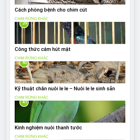
Cách phòng bệnh cho chim cút
CHIM RỪNG KHÁC
39
Công thức cám hút mật
CHIM RỪNG KHÁC
40
Kỹ thuật chăn nuôi le le – Nuôi le le sinh sản
CHIM RỪNG KHÁC
41
Kinh nghiệm nuôi thanh tước
CHIM RỪNG KHÁC