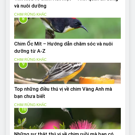
và nuôi dưỡng
CHIM RỪNG KHÁC
8
Chim Ốc Mít – Hướng dẫn chăm sóc và nuôi
dưỡng từ A-Z
CHIM RỪNG KHÁC
9
Top những điều thú vị về chim Vàng Anh mà
bạn chưa biết
CHIM RỪNG KHÁC
10
Những sự thật thú vị về chim ruồi mà bạn có