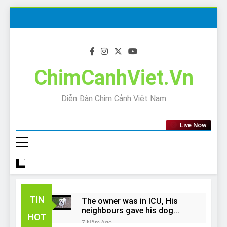
Skip
to
content
ChimCanhViet.Vn
Diễn Đàn Chim Cảnh Việt Nam
Live Now
TIN
The owner was in ICU, His
neighbours gave his dog
HOT
away!
7 Năm Ago