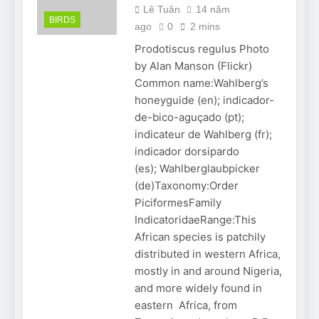
Lê Tuân
14 năm
BIRDS
ago
0
2 mins
Prodotiscus regulus Photo
by Alan Manson (Flickr)
Common name:Wahlberg’s
honeyguide (en); indicador-
de-bico-aguçado (pt);
indicateur de Wahlberg (fr);
indicador dorsipardo
(es); Wahlberglaubpicker
(de)Taxonomy:Order
PiciformesFamily
IndicatoridaeRange:This
African species is patchily
distributed in western Africa,
mostly in and around Nigeria,
and more widely found in
eastern Africa, from