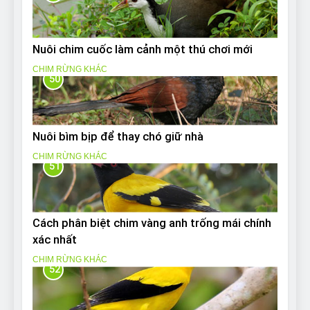
Nuôi chim cuốc làm cảnh một thú chơi mới
CHIM RỪNG KHÁC
50
Nuôi bìm bịp để thay chó giữ nhà
CHIM RỪNG KHÁC
51
Cách phân biệt chim vàng anh trống mái chính
xác nhất
CHIM RỪNG KHÁC
52