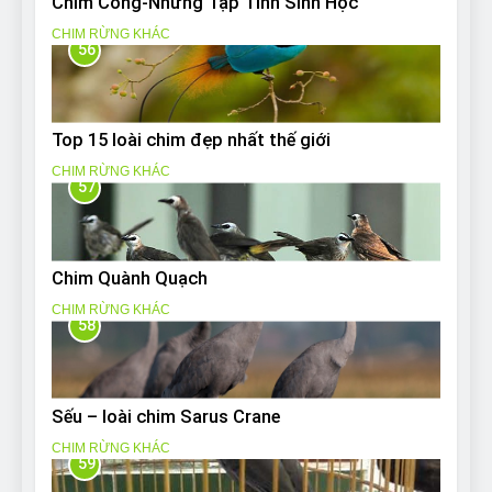
Chim Công-Những Tập Tính Sinh Học
CHIM RỪNG KHÁC
56
Top 15 loài chim đẹp nhất thế giới
CHIM RỪNG KHÁC
57
Chim Quành Quạch
CHIM RỪNG KHÁC
58
Sếu – loài chim Sarus Crane
CHIM RỪNG KHÁC
59