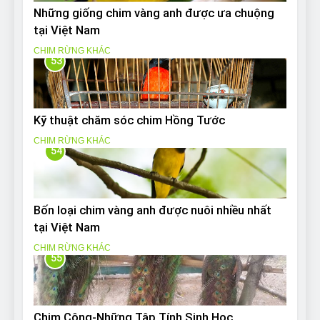
Những giống chim vàng anh được ưa chuộng
tại Việt Nam
CHIM RỪNG KHÁC
53
Kỹ thuật chăm sóc chim Hồng Tước
CHIM RỪNG KHÁC
54
Bốn loại chim vàng anh được nuôi nhiều nhất
tại Việt Nam
CHIM RỪNG KHÁC
55
Chim Công-Những Tập Tính Sinh Học