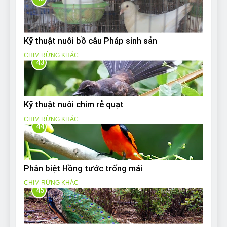
Kỹ thuật nuôi bồ câu Pháp sinh sản
CHIM RỪNG KHÁC
43
Kỹ thuật nuôi chim rẻ quạt
CHIM RỪNG KHÁC
44
Phân biệt Hồng tước trống mái
CHIM RỪNG KHÁC
45