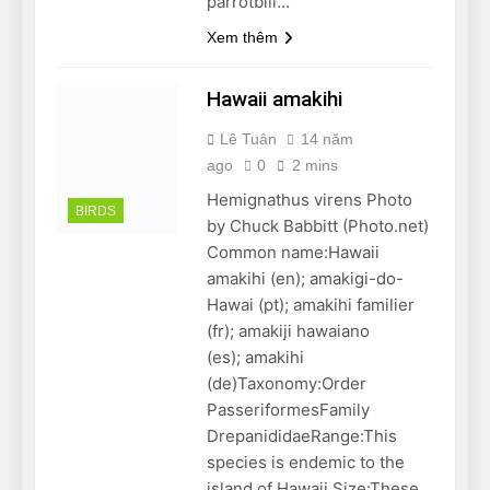
parrotbill…
Xem thêm
Hawaii amakihi
Lê Tuân
14 năm
ago
0
2 mins
Hemignathus virens Photo
BIRDS
by Chuck Babbitt (Photo.net)
Common name:Hawaii
amakihi (en); amakigi-do-
Hawai (pt); amakihi familier
(fr); amakiji hawaiano
(es); amakihi
(de)Taxonomy:Order
PasseriformesFamily
DrepanididaeRange:This
species is endemic to the
island of Hawaii.Size:These