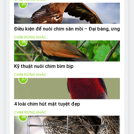
35
Điều kiện để nuôi chim săn mồi – Đại bàng, ưng
CHIM RỪNG KHÁC
36
Kỹ thuật nuôi chim bìm bịp
CHIM RỪNG KHÁC
37
4 loài chim hút mật tuyệt đẹp
CHIM RỪNG KHÁC
38