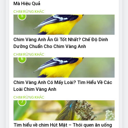
Mà Hiệu Quả
CHIM RỪNG KHÁC
5
Chim Vàng Anh Ăn Gì Tốt Nhất? Chế Độ Dinh
Dưỡng Chuẩn Cho Chim Vàng Anh
CHIM RỪNG KHÁC
6
Chim Vàng Anh Có Mấy Loài? Tìm Hiểu Về Các
Loài Chim Vàng Anh
CHIM RỪNG KHÁC
7
Tìm hiểu về chim Hút Mật – Thói quen ăn uống