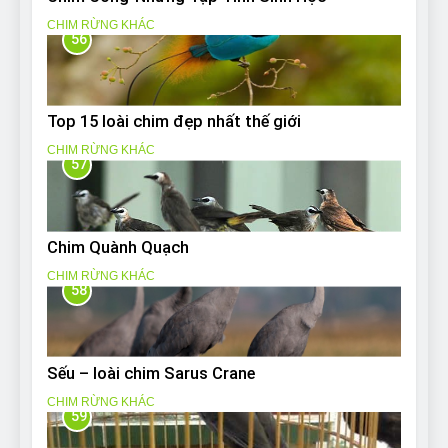
CHIM RỪNG KHÁC
56
Top 15 loài chim đẹp nhất thế giới
CHIM RỪNG KHÁC
57
Chim Quành Quạch
CHIM RỪNG KHÁC
58
Sếu – loài chim Sarus Crane
CHIM RỪNG KHÁC
59