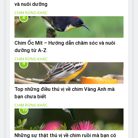
và nuôi dưỡng
CHIM RỪNG KHÁC
8
Chim Ốc Mít – Hướng dẫn chăm sóc và nuôi
dưỡng từ A-Z
CHIM RỪNG KHÁC
9
Top những điều thú vị về chim Vàng Anh mà
bạn chưa biết
CHIM RỪNG KHÁC
10
Những sự thật thú vị về chim ruồi mà bạn có