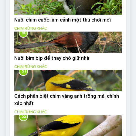
Nuôi chim cuốc làm cảnh một thú chơi mới
CHIM RỪNG KHÁC
50
Nuôi bìm bịp để thay chó giữ nhà
CHIM RỪNG KHÁC
51
Cách phân biệt chim vàng anh trống mái chính
xác nhất
CHIM RỪNG KHÁC
52