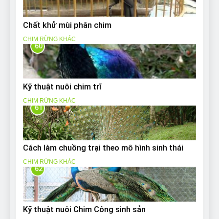
Chất khử mùi phân chim
CHIM RỪNG KHÁC
60
Kỹ thuật nuôi chim trĩ
CHIM RỪNG KHÁC
61
Cách làm chuồng trại theo mô hình sinh thái
CHIM RỪNG KHÁC
62
Kỹ thuật nuôi Chim Công sinh sản