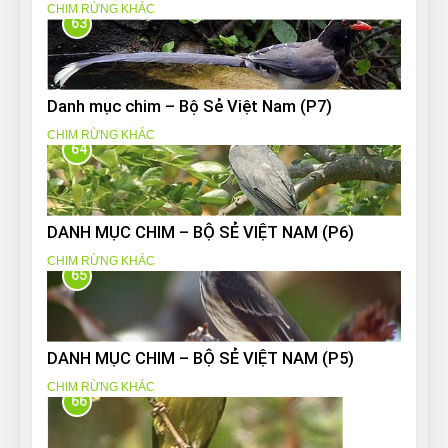
CHIM RỪNG KHÁC
63
Danh mục chim – Bộ Sẻ Việt Nam (P7)
CHIM RỪNG KHÁC
64
DANH MỤC CHIM – BỘ SẺ VIỆT NAM (P6)
CHIM RỪNG KHÁC
65
DANH MỤC CHIM – BỘ SẺ VIỆT NAM (P5)
CHIM RỪNG KHÁC
66