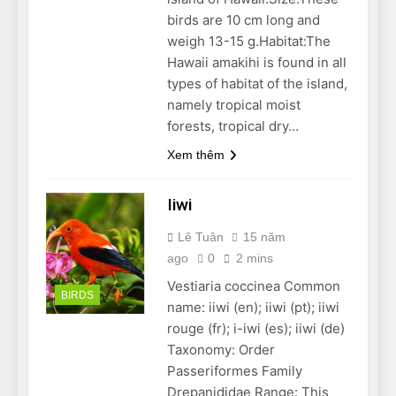
birds are 10 cm long and
weigh 13-15 g.Habitat:The
Hawaii amakihi is found in all
types of habitat of the island,
namely tropical moist
forests, tropical dry…
Xem thêm
Iiwi
Lê Tuân
15 năm
ago
0
2 mins
Vestiaria coccinea Common
BIRDS
name: iiwi (en); iiwi (pt); iiwi
rouge (fr); i-iwi (es); iiwi (de)
Taxonomy: Order
Passeriformes Family
Drepanididae Range: This