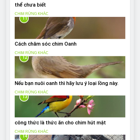
thể chưa biết
CHIM RỪNG KHÁC
11
Cách chăm sóc chim Oanh
CHIM RỪNG KHÁC
12
Nếu bạn nuôi oanh thì hãy lưu ý loại lồng này.
CHIM RỪNG KHÁC
13
công thức là thức ăn cho chim hút mật
CHIM RỪNG KHÁC
14