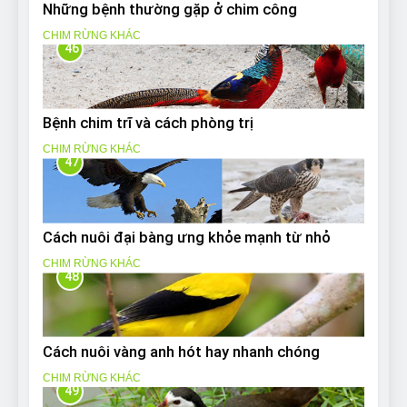
Những bệnh thường gặp ở chim công
CHIM RỪNG KHÁC
46
Bệnh chim trĩ và cách phòng trị
CHIM RỪNG KHÁC
47
Cách nuôi đại bàng ưng khỏe mạnh từ nhỏ
CHIM RỪNG KHÁC
48
Cách nuôi vàng anh hót hay nhanh chóng
CHIM RỪNG KHÁC
49