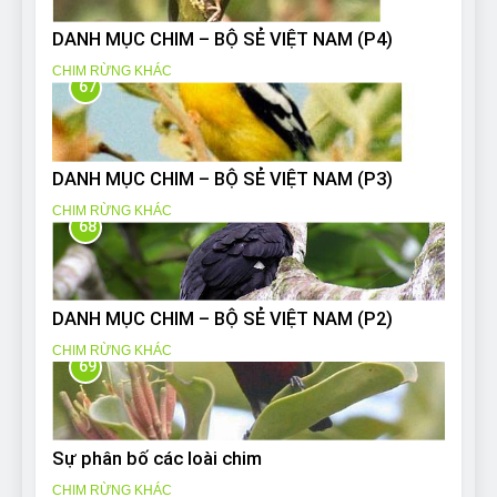
DANH MỤC CHIM – BỘ SẺ VIỆT NAM (P4)
CHIM RỪNG KHÁC
67
DANH MỤC CHIM – BỘ SẺ VIỆT NAM (P3)
CHIM RỪNG KHÁC
68
DANH MỤC CHIM – BỘ SẺ VIỆT NAM (P2)
CHIM RỪNG KHÁC
69
Sự phân bố các loài chim
CHIM RỪNG KHÁC