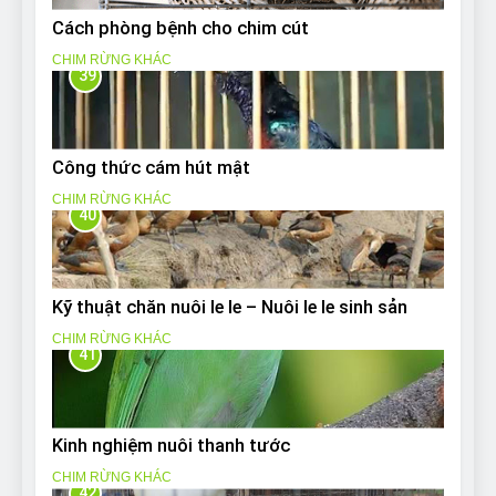
Cách phòng bệnh cho chim cút
CHIM RỪNG KHÁC
39
Công thức cám hút mật
CHIM RỪNG KHÁC
40
Kỹ thuật chăn nuôi le le – Nuôi le le sinh sản
CHIM RỪNG KHÁC
41
Kinh nghiệm nuôi thanh tước
CHIM RỪNG KHÁC
42