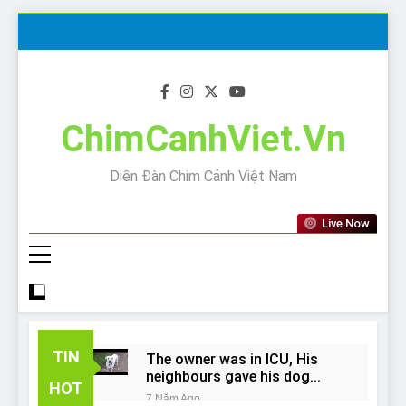
Skip
to
content
ChimCanhViet.Vn
Diễn Đàn Chim Cảnh Việt Nam
Live Now
TIN
The owner was in ICU, His
neighbours gave his dog
HOT
away!
7 Năm Ago