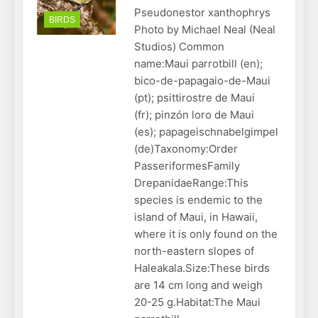
Pseudonestor xanthophrys
BIRDS
Photo by Michael Neal (Neal
Studios) Common
name:Maui parrotbill (en);
bico-de-papagaio-de-Maui
(pt); psittirostre de Maui
(fr); pinzón loro de Maui
(es); papageischnabelgimpel
(de)Taxonomy:Order
PasseriformesFamily
DrepanidaeRange:This
species is endemic to the
island of Maui, in Hawaii,
where it is only found on the
north-eastern slopes of
Haleakala.Size:These birds
are 14 cm long and weigh
20-25 g.Habitat:The Maui