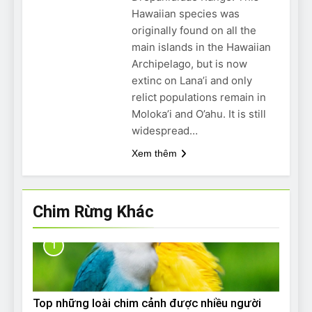
Hawaiian species was
originally found on all the
main islands in the Hawaiian
Archipelago, but is now
extinc on Lana’i and only
relict populations remain in
Moloka’i and O’ahu. It is still
widespread…
Xem thêm
Chim Rừng Khác
1
Top những loài chim cảnh được nhiều người