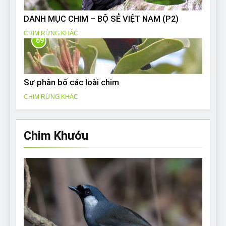
DANH MỤC CHIM – BỘ SẺ VIỆT NAM (P2)
CHIM RỪNG KHÁC
69
Sự phân bố các loài chim
CHIM RỪNG KHÁC
Chim Khướu