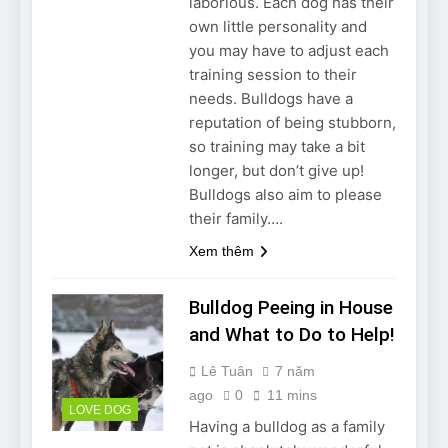
laborious. Each dog has their
own little personality and
you may have to adjust each
training session to their
needs. Bulldogs have a
reputation of being stubborn,
so training may take a bit
longer, but don’t give up!
Bulldogs also aim to please
their family….
Xem thêm
Bulldog Peeing in House
and What to Do to Help!
Lê Tuân
7 năm
ago
0
11 mins
LOVE DOG
Having a bulldog as a family