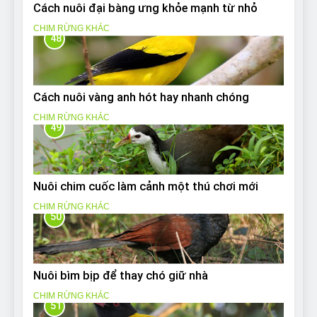
Cách nuôi đại bàng ưng khỏe mạnh từ nhỏ
CHIM RỪNG KHÁC
48
Cách nuôi vàng anh hót hay nhanh chóng
CHIM RỪNG KHÁC
49
Nuôi chim cuốc làm cảnh một thú chơi mới
CHIM RỪNG KHÁC
50
Nuôi bìm bịp để thay chó giữ nhà
CHIM RỪNG KHÁC
51