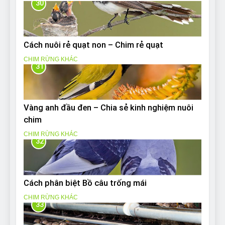
30
Cách nuôi rẻ quạt non – Chim rẻ quạt
CHIM RỪNG KHÁC
31
Vàng anh đầu đen – Chia sẻ kinh nghiệm nuôi
chim
CHIM RỪNG KHÁC
32
Cách phân biệt Bồ câu trống mái
CHIM RỪNG KHÁC
33