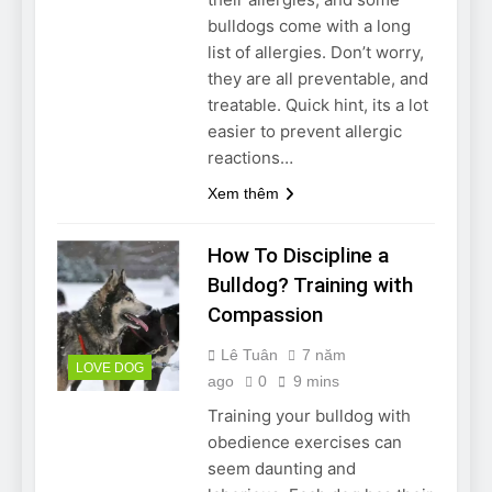
Can Bulldogs Play Fetch?
bulldogs come with a long
And How to Train Them!
list of allergies. Don’t worry,
7 Năm Ago
they are all preventable, and
How Often Do I Need to
treatable. Quick hint, its a lot
Groom My Bulldog
easier to prevent allergic
7 Năm Ago
reactions…
Xem thêm
How To Discipline a
Bulldog? Training with
Compassion
Lê Tuân
7 năm
LOVE DOG
ago
0
9 mins
Training your bulldog with
obedience exercises can
seem daunting and