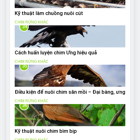
Kỹ thuật làm chuồng nuôi cút
CHIM RỪNG KHÁC
34
Cách huấn luyện chim Ưng hiệu quả
CHIM RỪNG KHÁC
35
Điều kiện để nuôi chim săn mồi – Đại bàng, ưng
CHIM RỪNG KHÁC
36
Kỹ thuật nuôi chim bìm bịp