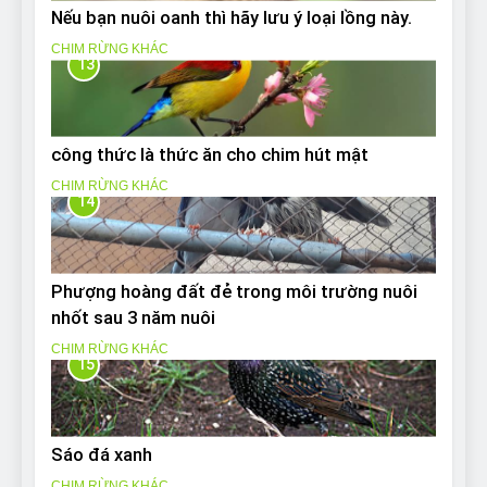
Nếu bạn nuôi oanh thì hãy lưu ý loại lồng này.
CHIM RỪNG KHÁC
13
công thức là thức ăn cho chim hút mật
CHIM RỪNG KHÁC
14
Phượng hoàng đất đẻ trong môi trường nuôi
nhốt sau 3 năm nuôi
CHIM RỪNG KHÁC
15
Sáo đá xanh
CHIM RỪNG KHÁC