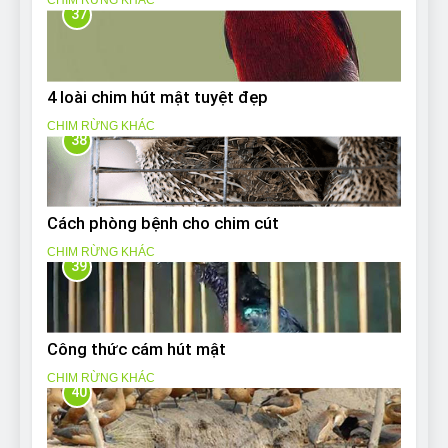
CHIM RỪNG KHÁC
37
4 loài chim hút mật tuyệt đẹp
CHIM RỪNG KHÁC
38
Cách phòng bệnh cho chim cút
CHIM RỪNG KHÁC
39
Công thức cám hút mật
CHIM RỪNG KHÁC
40