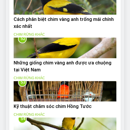
Cách phân biệt chim vàng anh trống mái chính
xác nhất
CHIM RỪNG KHÁC
52
Những giống chim vàng anh được ưa chuộng
tại Việt Nam
CHIM RỪNG KHÁC
53
Kỹ thuật chăm sóc chim Hồng Tước
CHIM RỪNG KHÁC
54