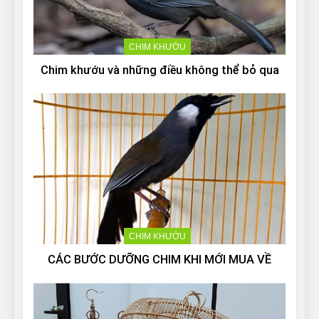
CHIM KHƯỚU
Chim khướu và những điều không thể bỏ qua
CHIM KHƯỚU
CÁC BƯỚC DƯỠNG CHIM KHI MỚI MUA VỀ