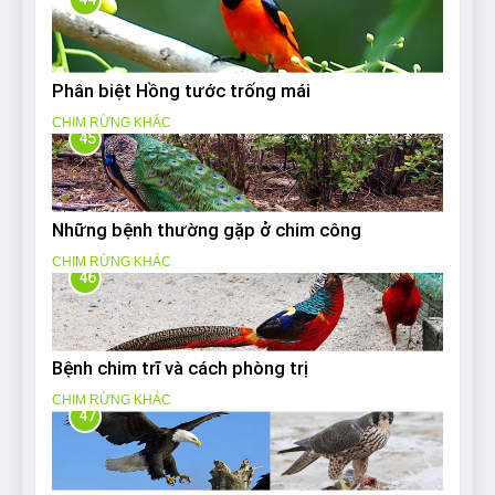
Phân biệt Hồng tước trống mái
CHIM RỪNG KHÁC
45
Những bệnh thường gặp ở chim công
CHIM RỪNG KHÁC
46
Bệnh chim trĩ và cách phòng trị
CHIM RỪNG KHÁC
47