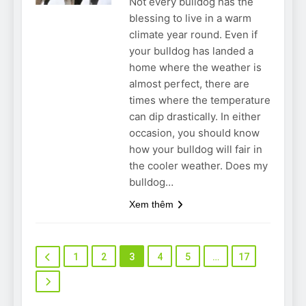
Not every bulldog has the
blessing to live in a warm
climate year round. Even if
your bulldog has landed a
home where the weather is
almost perfect, there are
times where the temperature
can dip drastically. In either
occasion, you should know
how your bulldog will fair in
the cooler weather. Does my
bulldog…
Xem thêm
1
2
3
4
5
…
17