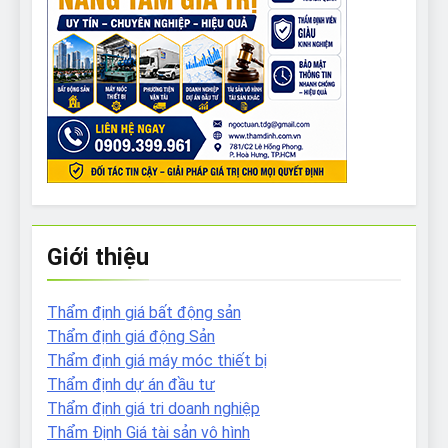
Giới thiệu
Thẩm định giá bất động sản
Thẩm định giá động Sản
Thẩm định giá máy móc thiết bị
Thẩm định dự án đầu tư
Thẩm định giá tri doanh nghiệp
Thẩm Định Giá tài sản vô hình