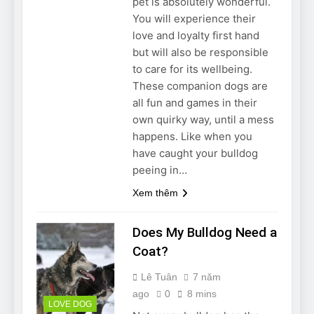
pet is absolutely wonderful.
You will experience their
love and loyalty first hand
but will also be responsible
to care for its wellbeing.
These companion dogs are
all fun and games in their
own quirky way, until a mess
happens. Like when you
have caught your bulldog
peeing in…
Xem thêm
Does My Bulldog Need a
Coat?
Lê Tuân
7 năm
ago
0
8 mins
LOVE DOG