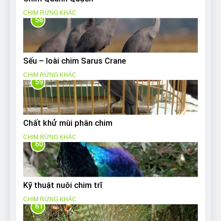
CHIM RỪNG KHÁC
58
Sếu – loài chim Sarus Crane
CHIM RỪNG KHÁC
59
Chất khử mùi phân chim
CHIM RỪNG KHÁC
60
Kỹ thuật nuôi chim trĩ
CHIM RỪNG KHÁC
61