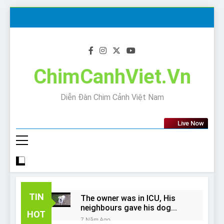
Skip
to
content
ChimCanhViet.Vn
Diễn Đàn Chim Cảnh Việt Nam
Live Now
TIN
The owner was in ICU, His
neighbours gave his dog
HOT
away!
7 Năm Ago