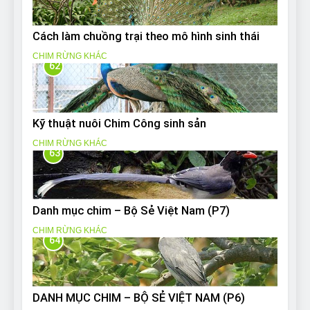
Cách làm chuồng trại theo mô hình sinh thái
CHIM RỪNG KHÁC
62
Kỹ thuật nuôi Chim Công sinh sản
CHIM RỪNG KHÁC
63
Danh mục chim – Bộ Sẻ Việt Nam (P7)
CHIM RỪNG KHÁC
64
DANH MỤC CHIM – BỘ SẺ VIỆT NAM (P6)