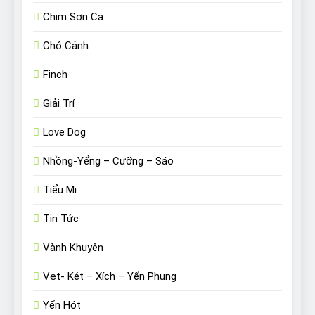
Chim Sơn Ca
Chó Cảnh
Finch
Giải Trí
Love Dog
Nhồng-Yểng – Cưỡng – Sáo
Tiểu Mi
Tin Tức
Vành Khuyên
Vẹt- Két – Xích – Yến Phụng
Yến Hót