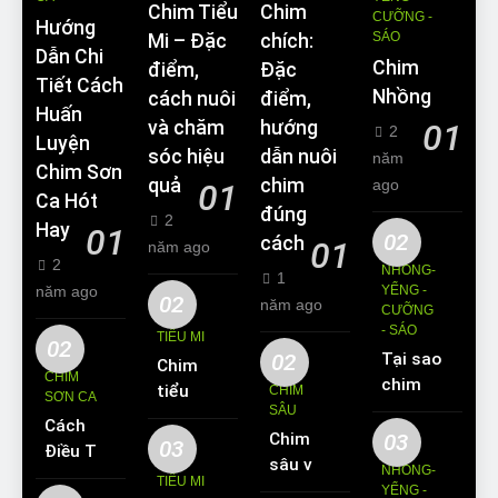
Chim Tiểu
Chim
CƯỠNG -
Hướng
SÁO
Mi – Đặc
chích:
Dẫn Chi
Chim
điểm,
Đặc
Tiết Cách
Nhồng
cách nuôi
điểm,
Huấn
và chăm
hướng
01
2
Luyện
sóc hiệu
dẫn nuôi
năm
Chim Sơn
quả
chim
ago
01
Ca Hót
đúng
2
Hay
01
02
cách
01
năm ago
2
NHỒNG-
1
năm ago
YỂNG -
02
năm ago
CƯỠNG
- SÁO
TIỂU MI
02
02
Tại sao
Chim
CHIM
chim
tiểu mi
CHIM
SƠN CA
Sáo lại
SÂU
ăn gì?
Cách
được
Chim
03
Kinh
03
Điều Trị
yêu
sâu và
nghiệm
NHỒNG-
Hiệu
TIỂU MI
thích
những
YỂNG -
nuôi