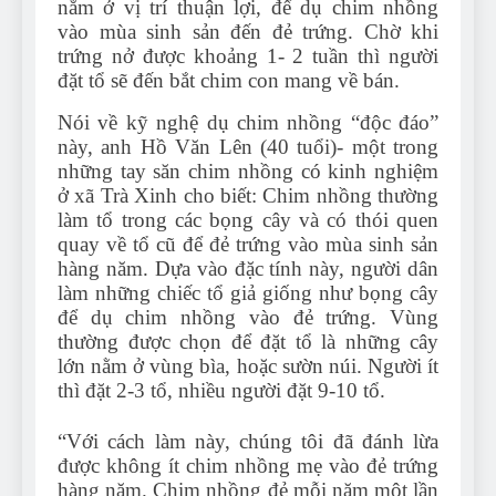
nằm ở vị trí thuận lợi, để dụ chim nhồng
vào mùa sinh sản đến đẻ trứng. Chờ khi
trứng nở được khoảng 1- 2 tuần thì người
đặt tổ sẽ đến bắt chim con mang về bán.
Nói về kỹ nghệ dụ chim nhồng “độc đáo”
này, anh Hồ Văn Lên (40 tuổi)- một trong
những tay săn chim nhồng có kinh nghiệm
ở xã Trà Xinh cho biết: Chim nhồng thường
làm tổ trong các bọng cây và có thói quen
quay về tổ cũ để đẻ trứng vào mùa sinh sản
hàng năm. Dựa vào đặc tính này, người dân
làm những chiếc tổ giả giống như bọng cây
để dụ chim nhồng vào đẻ trứng. Vùng
thường được chọn để đặt tổ là những cây
lớn nằm ở vùng bìa, hoặc sườn núi. Người ít
thì đặt 2-3 tổ, nhiều người đặt 9-10 tổ.
“Với cách làm này, chúng tôi đã đánh lừa
được không ít chim nhồng mẹ vào đẻ trứng
hàng năm. Chim nhồng đẻ mỗi năm một lần