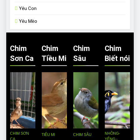
Yêu Con
Yêu Mèo
Chim
Chim
Chim
Chim
Sơn Ca
Tiều Mi
Sâu
Biết nói
CHIM SƠN
NHỒNG-
TIỂU MI
CHIM SÂU
CA
YỂNG -