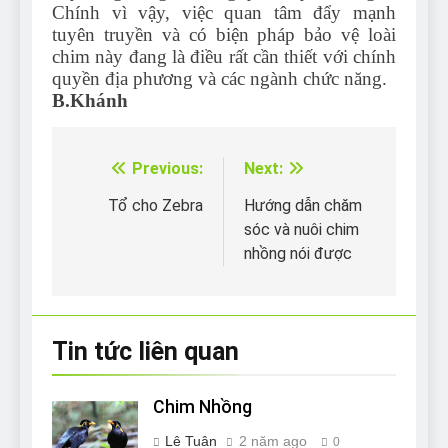
Chính vì vậy, việc quan tâm đẩy mạnh
tuyên truyền và có biện pháp bảo vệ loài
chim này đang là điều rất cần thiết với chính
quyền địa phương và các ngành chức năng.
B.Khánh
Previous:
Next:
Điều
hướng
Tổ cho Zebra
Hướng dẫn chăm
sóc và nuôi chim
bài
nhồng nói được
viết
Tin tức liên quan
Chim Nhồng
Lê Tuân
2 năm ago
0