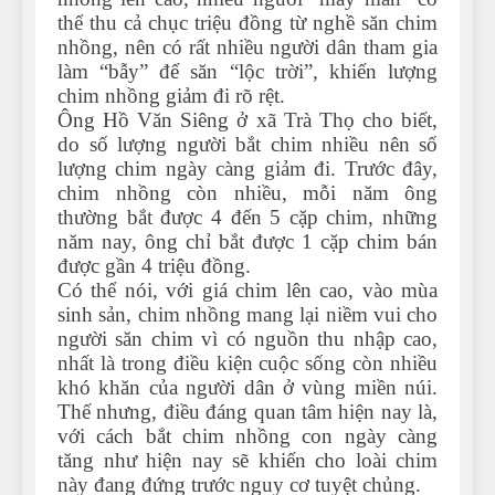
thể thu cả chục triệu đồng từ nghề săn chim
nhồng, nên có rất nhiều người dân tham gia
làm “bẫy” để săn “lộc trời”, khiến lượng
chim nhồng giảm đi rõ rệt.
Ông Hồ Văn Siêng ở xã Trà Thọ cho biết,
do số lượng người bắt chim nhiều nên số
lượng chim ngày càng giảm đi. Trước đây,
chim nhồng còn nhiều, mỗi năm ông
thường bắt được 4 đến 5 cặp chim, những
năm nay, ông chỉ bắt được 1 cặp chim bán
được gần 4 triệu đồng.
Có thể nói, với giá chim lên cao, vào mùa
sinh sản, chim nhồng mang lại niềm vui cho
người săn chim vì có nguồn thu nhập cao,
nhất là trong điều kiện cuộc sống còn nhiều
khó khăn của người dân ở vùng miền núi.
Thế nhưng, điều đáng quan tâm hiện nay là,
với cách bắt chim nhồng con ngày càng
tăng như hiện nay sẽ khiến cho loài chim
này đang đứng trước nguy cơ tuyệt chủng.