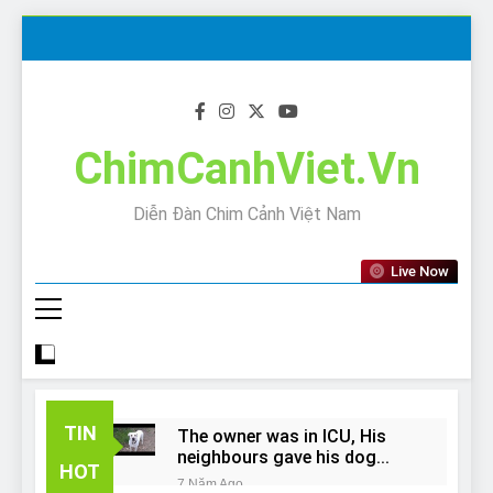
Skip
to
content
ChimCanhViet.Vn
Diễn Đàn Chim Cảnh Việt Nam
Live Now
TIN
The owner was in ICU, His
neighbours gave his dog
HOT
away!
7 Năm Ago