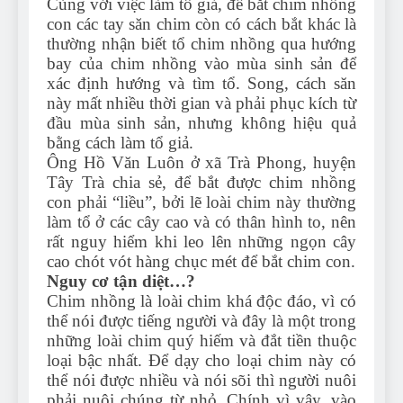
Cùng với việc làm tổ giả, để bắt chim nhồng
con các tay săn chim còn có cách bắt khác là
thường nhận biết tổ chim nhồng qua hướng
bay của chim nhồng vào mùa sinh sản để
xác định hướng và tìm tổ. Song, cách săn
này mất nhiều thời gian và phải phục kích từ
đầu mùa sinh sản, nhưng không hiệu quả
bằng cách làm tổ giả.
Ông Hồ Văn Luôn ở xã Trà Phong, huyện
Tây Trà chia sẻ, để bắt được chim nhồng
con phải “liều”, bởi lẽ loài chim này thường
làm tổ ở các cây cao và có thân hình to, nên
rất nguy hiểm khi leo lên những ngọn cây
cao chót vót hàng chục mét để bắt chim con.
Nguy cơ tận diệt…?
Chim nhồng là loài chim khá độc đáo, vì có
thể nói được tiếng người và đây là một trong
những loài chim quý hiếm và đắt tiền thuộc
loại bậc nhất. Để dạy cho loại chim này có
thể nói được nhiều và nói sõi thì người nuôi
phải nuôi chúng từ nhỏ. Chính vì vậy, vào