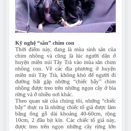
Can Bulldogs Play Fetch?
And How to Train Them!
7 Năm Ago
How Often Do I Need to
Groom My Bulldog
7 Năm Ago
Kỹ nghệ “săn” chim con
Thời điểm này, đang là mùa sinh sản của
chim nhồng và cũng là lúc người dân ở
huyện miền núi Tây Trà vào mùa săn chim
nhồng con. Về các địa phương ở huyện
miền núi Tây Trà, không khó để người đi
đường bắt gặp những “chiếc bẫy” chim
nhồng được treo trên những ngọn cây ở bìa
rừng và ở nhiều nơi khác.
Theo quan sát của chúng tôi, những “chiếc
bẫy” thực ra là những chiếc tổ giả được làm
bằng ống gỗ dài khoảng 40-60cm, rộng
10cm, 2 đầu bịt kín. Các chiếc tổ giả này,
được treo trên ngọn những cây rừng lớn