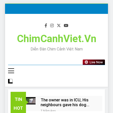
Skip
to
content
ChimCanhViet.Vn
Diễn Đàn Chim Cảnh Việt Nam
Live Now
TIN
The owner was in ICU, His
neighbours gave his dog
HOT
away!
7 Năm Ago