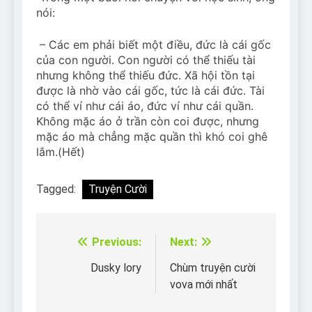
Can Bulldogs Play Fetch?
nói:
And How to Train Them!
7 Năm Ago
– Các em phải biết một điều, đức là cái gốc
How Often Do I Need to
của con người. Con người có thể thiếu tài
Groom My Bulldog
nhưng không thể thiếu đức. Xã hội tồn tại
7 Năm Ago
được là nhờ vào cái gốc, tức là cái đức. Tài
có thể ví như cái áo, đức ví như cái quần.
Không mặc áo ở trần còn coi được, nhưng
mặc áo mà chẳng mặc quần thì khó coi ghê
lắm.(Hết)
Tagged:
Truyện Cười
Previous:
Next:
Điều
hướng
Dusky lory
Chùm truyện cười
vova mới nhất
bài