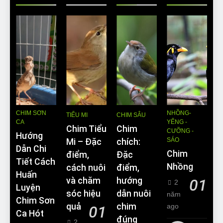
CHIM SƠN
NHỒNG-
TIỂU MI
CHIM SÂU
CA
YỂNG -
Chim Tiểu
Chim
CƯỠNG -
Hướng
SÁO
Mi – Đặc
chích:
Dẫn Chi
Chim
điểm,
Đặc
Tiết Cách
Nhồng
cách nuôi
điểm,
Huấn
và chăm
hướng
01
2
Luyện
sóc hiệu
dẫn nuôi
năm
Chim Sơn
quả
chim
ago
01
Ca Hót
đúng
2