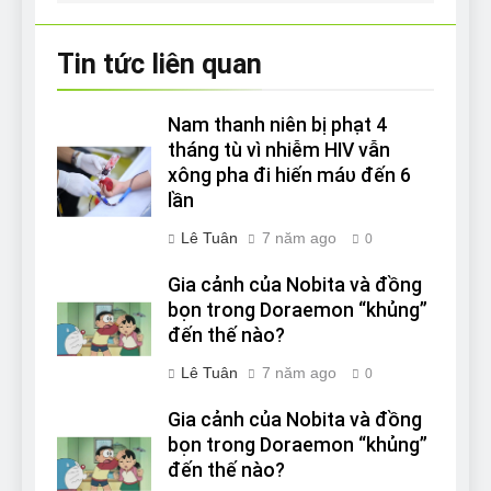
viết
Tin tức liên quan
Nam thanh niên bị phạt 4
tháng tù vì nhiễm HIV vẫn
xông pha đi hiến máυ đến 6
lần
Lê Tuân
7 năm ago
0
Gia cảnh của Nobita và đồng
bọn trong Doraemon “khủng”
đến thế nào?
Lê Tuân
7 năm ago
0
Gia cảnh của Nobita và đồng
bọn trong Doraemon “khủng”
đến thế nào?