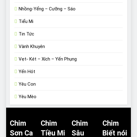
Nhồng-Yểng – Cưỡng – Sáo
Tiểu Mi
Tin Tức
Vành Khuyên
Vẹt- Két – Xích – Yến Phụng
Yến Hót
Yêu Con
Yêu Mèo
Chim
Chim
Chim
Chim
Sơn Ca
Tiều Mi
Sâu
Biết nói