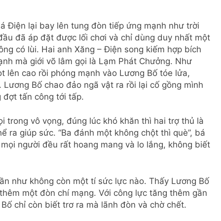
á Điện lại bay lên tung đòn tiếp ứng mạnh như trời
đầu đã áp đặt được lối chơi và chỉ dùng duy nhất một
hông có lùi. Hai anh Xăng – Điện song kiếm hợp bích
ạnh mà giới võ lâm gọi là Lạm Phát Chưởng. Như
t lên cao rồi phóng mạnh vào Lương Bố tóe lửa,
 Lương Bố chao đảo ngã vật ra rồi lại cố gồng mình
 đợt tấn công tới tấp.
rong vô vọng, đúng lúc khó khăn thì hai trợ thủ là
hể ra giúp sức. “Ba đánh một không chột thì què”, bá
 mọi người đều rất hoang mang và lo lắng, không biết
n như không còn một tí sức lực nào. Thấy Lương Bố
i thêm một đòn chí mạng. Với công lực tăng thêm gần
ố chỉ còn biết trơ ra mà lãnh đòn và chờ chết.