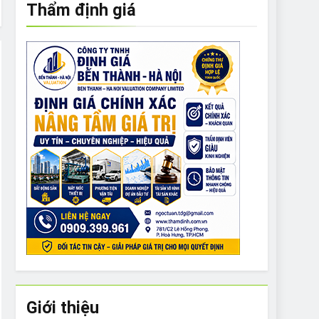
Thẩm định giá
e to What Bulldogs Can (and can’t) Eat
 Run Long Distances?
Do I Need to Groom My Bulldog
Giới thiệu