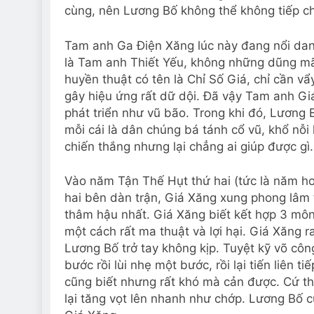
cùng, nên Lương Bố không thể không tiếp ch
Tam anh Ga Điện Xăng lúc này đang nổi dan
là Tam anh Thiết Yếu, không những dũng mã
huyền thuật có tên là Chỉ Số Giá, chỉ cần v
gây hiệu ứng rất dữ dội. Đã vậy Tam anh Giá
phát triển như vũ bão. Trong khi đó, Lương
mỗi cái là dân chúng bá tánh cổ vũ, khổ nỗi
chiến thắng nhưng lại chẳng ai giúp được gì.
Vào năm Tận Thế Hụt thứ hai (tức là năm hơ
hai bên dàn trận, Giá Xăng xung phong lâm t
thâm hậu nhất. Giá Xăng biết kết hợp 3 mô
một cách rất ma thuật và lợi hại. Giá Xăng 
Lương Bố trở tay không kịp. Tuyệt kỹ võ công 
bước rồi lùi nhẹ một bước, rồi lại tiến liên 
cũng biết nhưng rất khó mà cản được. Cứ thế 
lại tăng vọt lên nhanh như chớp. Lương Bố 