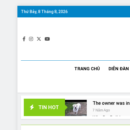
Skip
Thứ Bảy, 8 Tháng 8, 2026
to
content
TRANG CHỦ
DIỄN ĐÀN
The owner was in
TIN HOT
7 Năm Ago
Why Do Bulldogs 
7 Năm Ago