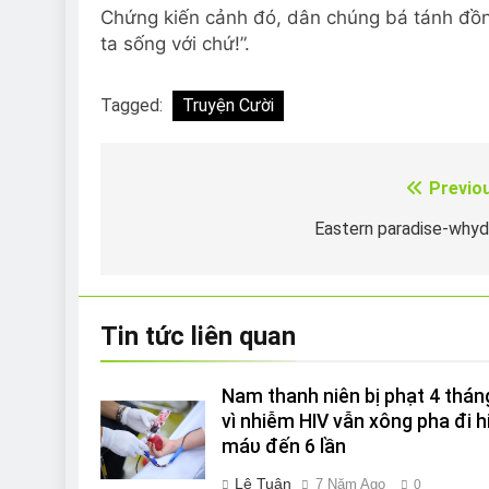
Chứng kiến cảnh đó, dân chúng bá tánh đồng 
ta sống với chứ!”.
Tagged:
Truyện Cười
Previo
Điều
hướng
Eastern paradise-why
bài
viết
Tin tức liên quan
Nam thanh niên bị phạt 4 thán
vì nhiễm HIV vẫn xông pha đi h
máυ đến 6 lần
Lê Tuân
7 Năm Ago
0