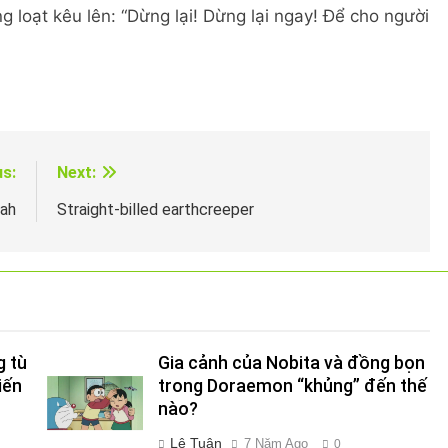
loạt kêu lên: “Dừng lại! Dừng lại ngay! Để cho người
us:
Next:
dah
Straight-billed earthcreeper
g tù
Gia cảnh của Nobita và đồng bọn
iến
trong Doraemon “khủng” đến thế
nào?
Lê Tuân
7 Năm Ago
0