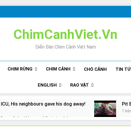
ChimCanhViet.Vn
Diễn Đàn Chim Cảnh Việt Nam
CHIM RỪNG
CHIM CẢNH
CHÓ CẢNH
TIN T
ENGLISH
RAO VẶT
 ICU, His neighbours gave his dog away!
Pit 
7 Nă
Snore? And How to Minimize It!