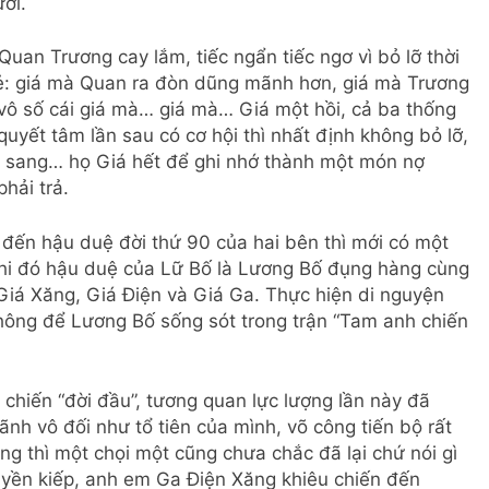
ời.
an Trương cay lắm, tiếc ngẩn tiếc ngơ vì bỏ lỡ thời
rẻ: giá mà Quan ra đòn dũng mãnh hơn, giá mà Trương
vô số cái giá mà… giá mà… Giá một hồi, cả ba thống
uyết tâm lần sau có cơ hội thì nhất định không bỏ lỡ,
ổi sang… họ Giá hết để ghi nhớ thành một món nợ
hải trả.
 đến hậu duệ đời thứ 90 của hai bên thì mới có một
 Khi đó hậu duệ của Lữ Bố là Lương Bố đụng hàng cùng
iá Xăng, Giá Điện và Giá Ga. Thực hiện di nguyện
hông để Lương Bố sống sót trong trận “Tam anh chiến
 chiến “đời đầu”, tương quan lực lượng lần này đã
nh vô đối như tổ tiên của mình, võ công tiến bộ rất
g thì một chọi một cũng chưa chắc đã lại chứ nói gì
uyền kiếp, anh em Ga Điện Xăng khiêu chiến đến