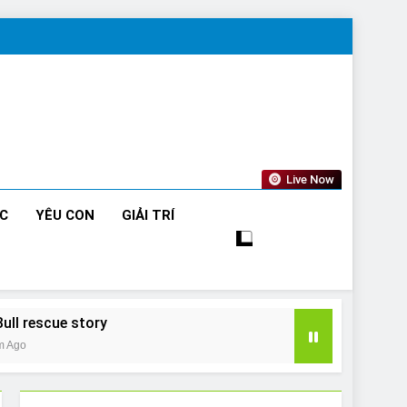
Live Now
ỨC
YÊU CON
GIẢI TRÍ
Bull rescue story
m Ago