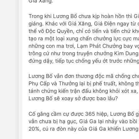
Giá Xăng.
Trong khi Lương Bố chưa kịp hoàn hồn thì Gi
giáng. Khác với Giá Xăng, Giá Điện ngay từ 
thế võ Độc Quyền, chỉ có tiến và tiến chứ k
tạo ra một loại xung chấn chưởng lực cực m
những con ma trơi, Lạm Phát Chưởng bay vọ
trông cứ như trong truyện chưởng Kim Dung.
đứng dậy, tiếp tục chống yếu ớt trước những
Lương Bố vẫn đơn thương độc mã chống chọi t
Phụ Cấp và Thưởng lại bị phế truất, không t
tánh chứng kiến trận đấu không khỏi xót xa,
Lương Bố sẽ xoay sở được bao lâu?
Cố gắng cầm cự được 365 hiệp, Lương Bố gầ
vẫn chưa bị hạ gục, Giá Ga lại nhảy vào bồ
20%, cú ra đòn này của Giá Ga khiến Lương B