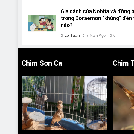
Gia cảnh của Nobita và đồng 
trong Doraemon “khủng” đến 
nào?
Lê Tuân
7 Năm Ago
0
Chim Sơn Ca
Chim T