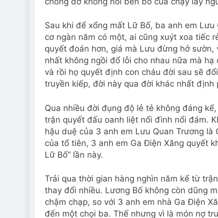
chống đỡ không nổi bèn bỏ của chạy lấy ngư
Sau khi để xổng mất Lữ Bố, ba anh em Lưu Qu
cơ ngàn năm có một, ai cũng xuýt xoa tiếc 
quyết đoán hơn, giá mà Lưu đừng hở sườn, 
nhất không ngồi đổ lỗi cho nhau nữa mà hạ q
và rồi họ quyết định con cháu đời sau sẽ đ
truyền kiếp, đời này qua đời khác nhất định p
Qua nhiều đời đụng độ lẻ tẻ không đáng kể,
trận quyết đấu oanh liệt nổi đình nổi đám.
hậu duệ của 3 anh em Lưu Quan Trương là G
của tổ tiên, 3 anh em Ga Điện Xăng quyết k
Lữ Bố” lần này.
Trải qua thời gian hàng nghìn năm kể từ trận
thay đổi nhiều. Lương Bố không còn dũng mã
chậm chạp, so với 3 anh em nhà Ga Điện Xăn
đến một chọi ba. Thế nhưng vì là món nợ tr