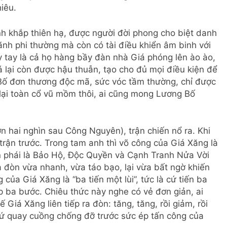
iêu.
h khắp thiên hạ, được người đời phong cho biệt danh
nh phi thường mà còn có tài điều khiển âm binh với
ẩy tay là cả họ hàng bầy đàn nhà Giá phóng lên ào ào,
 lại còn được hậu thuẫn, tạo cho đủ mọi điều kiện để
 Bố đơn thương độc mã, sức vóc tầm thường, chỉ được
 lại toàn cổ vũ mồm thôi, ai cũng mong Lương Bố
n hai nghìn sau Công Nguyên), trận chiến nổ ra. Khi
rận trước. Trong tam anh thì võ công của Giá Xăng là
n phái là Bảo Hộ, Độc Quyền và Cạnh Tranh Nửa Vời
ra đòn vừa nhanh, vừa táo bạo, lại vừa bất ngờ khiến
của Giá Xăng là “ba tiến một lùi”, tức là cứ tiến ba
tiếp ba bước. Chiêu thức này nghe có vẻ đơn giản, ai
Giá Xăng liên tiếp ra đòn: tăng, tăng, rồi giảm, rồi
cứ quay cuồng chống đỡ trước sức ép tấn công của