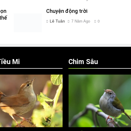
bọn
Chuyện động trời
thế
Lê Tuân
7 Năm Ago
0
iều Mi
Chim Sâu