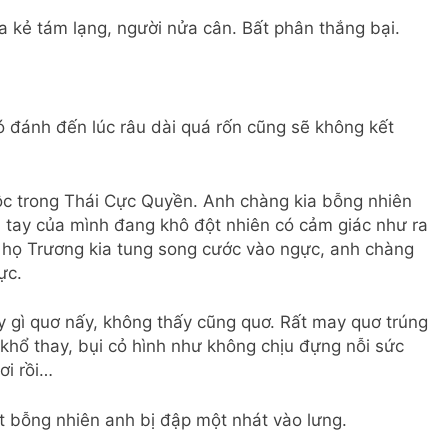
ra kẻ tám lạng, người nửa cân. Bất phân thắng bại.
có đánh đến lúc râu dài quá rốn cũng sẽ không kết
ộc trong Thái Cực Quyền. Anh chàng kia bỗng nhiên
 tay của mình đang khô đột nhiên có cảm giác như ra
ị họ Trương kia tung song cước vào ngực, anh chàng
ực.
y gì quơ nấy, không thấy cũng quơ. Rất may quơ trúng
hổ thay, bụi cỏ hình như không chịu đựng nỗi sức
ơi rồi…
ật bỗng nhiên anh bị đập một nhát vào lưng.