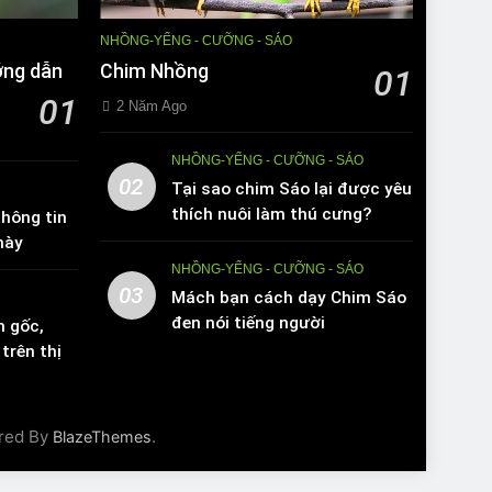
NHỒNG-YỂNG - CƯỠNG - SÁO
ớng dẫn
Chim Nhồng
01
01
2 Năm Ago
NHỒNG-YỂNG - CƯỠNG - SÁO
02
Tại sao chim Sáo lại được yêu
thích nuôi làm thú cưng?
hông tin
này
NHỒNG-YỂNG - CƯỠNG - SÁO
03
Mách bạn cách dạy Chim Sáo
đen nói tiếng người
n gốc,
trên thị
red By
.
BlazeThemes