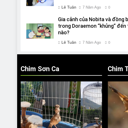
Lê Tuân
7 Năm Ago
0
Gia cảnh của Nobita và đồng 
trong Doraemon “khủng” đến 
nào?
Lê Tuân
7 Năm Ago
0
Chim Sơn Ca
Chim T