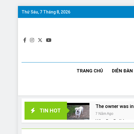
Skip
Thứ Sáu, 7 Tháng 8, 2026
to
content
TRANG CHỦ
DIỄN ĐÀN
The owner was in
TIN HOT
7 Năm Ago
Why Do Bulldogs 
7 Năm Ago