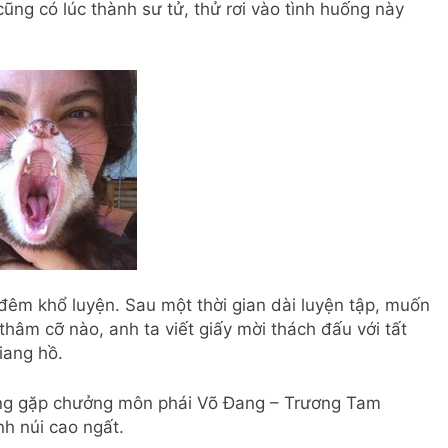
ng có lúc thành sư tử, thử rơi vào tình huống này
êm khổ luyện. Sau một thời gian dài luyện tập, muốn
hâm cỡ nào, anh ta viết giấy mời thách đấu với tất
iang hồ.
hàng gặp chưởng môn phái Võ Đang – Trương Tam
h núi cao ngất.