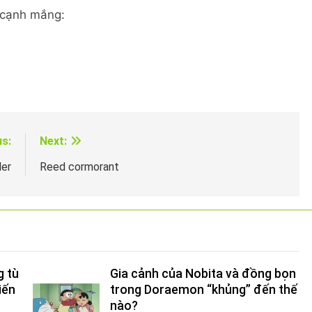
 cạnh mắng:
us:
Next:
ler
Reed cormorant
g tù
Gia cảnh của Nobita và đồng bọn
iến
trong Doraemon “khủng” đến thế
nào?