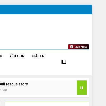
Live Now
ỨC
YÊU CON
GIẢI TRÍ
Bull rescue story
m Ago