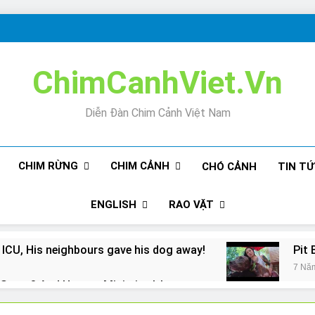
ChimCanhViet.Vn
Diễn Đàn Chim Cảnh Việt Nam
CHIM RỪNG
CHIM CẢNH
CHÓ CẢNH
TIN T
ENGLISH
RAO VẶT
 ICU, His neighbours gave his dog away!
Pit 
7 Nă
Snore? And How to Minimize It!