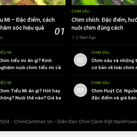
CHIM SÂU
u Mi – Đặc điểm, cách
Chim chích: Đặc điểm, hư
chăm sóc hiệu quả
nuôi chim đúng cách
01
go
1 Năm Ago
TIỂU MI
CHIM SÂU
02
Chim tiểu mi ăn gì? Kinh
Chim sâu và những t
nghiệm nuôi chim tiểu mi cần
cơ bản về loài chim 
biết
TIỂU MI
CHIM SÂU
03
Chim Tiểu Mi ăn gì? Hót hay
Chim Huýt Cô: Nguồ
không? Nuôi thế nào? Giá bao
đặc điểm và giá bán 
nhiêu tiền
trường
2024 - ChimCanhViet.Vn - Diễn Đàn Chim Cảnh Việt NamPowe