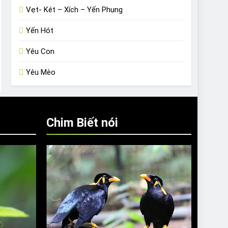
Vẹt- Két – Xích – Yến Phụng
Yến Hót
Yêu Con
Yêu Mèo
Chim Biết nói