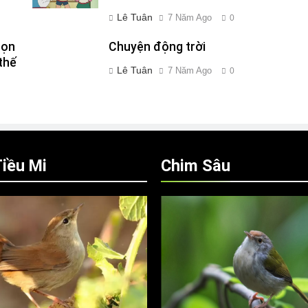
Lê Tuân
7 Năm Ago
0
bọn
Chuyện động trời
thế
Lê Tuân
7 Năm Ago
0
iều Mi
Chim Sâu