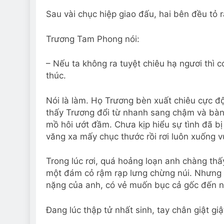
Sau vài chục hiệp giao đấu, hai bên đều tỏ 
Trương Tam Phong nói:
– Nếu ta không ra tuyệt chiêu hạ ngươi thì 
thúc.
Nói là làm. Họ Trương bèn xuất chiêu cực đ
thấy Trương đổi từ nhanh sang chậm và bàn
mồ hôi ướt đầm. Chưa kịp hiểu sự tình đã b
văng xa mấy chục thước rồi rơi luôn xuống v
Trong lúc rơi, quá hoảng loạn anh chàng thấ
một đám cỏ rậm rạp lưng chừng núi. Nhưng k
nặng của anh, có vẻ muốn bục cả gốc đến n
Đang lúc thập tử nhất sinh, tay chân giật gi