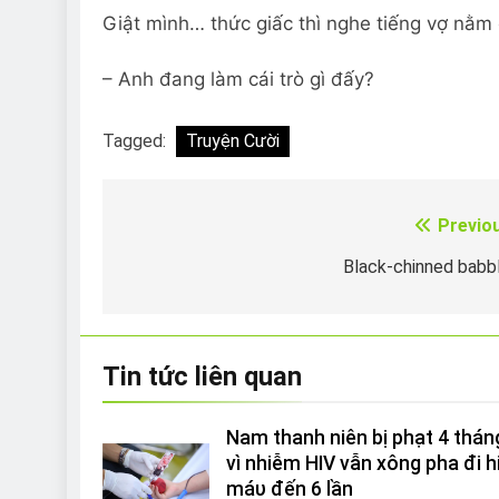
Giật mình… thức giấc thì nghe tiếng vợ nằm
– Anh đang làm cái trò gì đấy?
Tagged:
Truyện Cười
Previo
Điều
hướng
Black-chinned babb
bài
viết
Tin tức liên quan
Nam thanh niên bị phạt 4 thán
vì nhiễm HIV vẫn xông pha đi h
máυ đến 6 lần