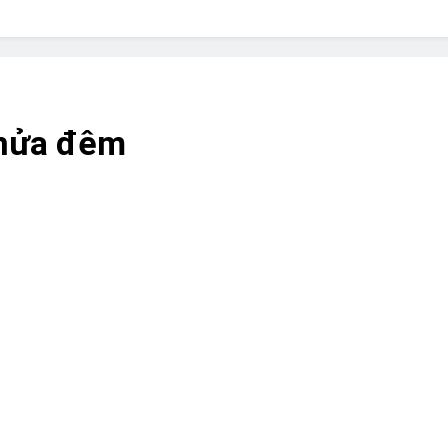
? Not as much as you think and here’s why!
 Yes! And How to Stop It!
The Ultimate Guid
7 Năm Ago
nd Problem and How to Treat It
Can Bulldogs
 nửa đêm
7 Năm Ago
y Fetch? And How to Train Them!
How Often 
7 Năm Ago