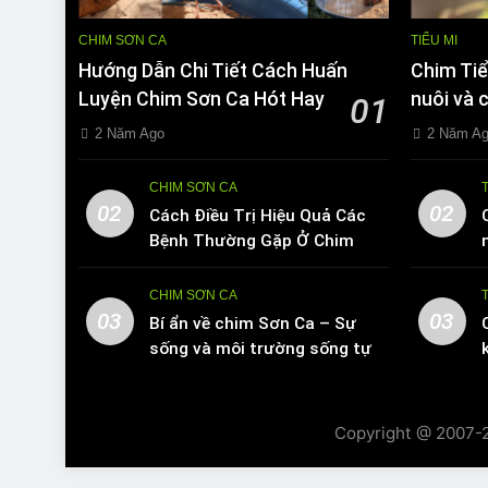
CHIM SƠN CA
TIỂU MI
Hướng Dẫn Chi Tiết Cách Huấn
Chim Tiể
Luyện Chim Sơn Ca Hót Hay
nuôi và 
01
2 Năm Ago
2 Năm A
CHIM SƠN CA
02
02
Cách Điều Trị Hiệu Quả Các
Bệnh Thường Gặp Ở Chim
Sơn Ca
CHIM SƠN CA
03
03
Bí ẩn về chim Sơn Ca – Sự
sống và môi trường sống tự
nhiên
Copyright @ 2007-