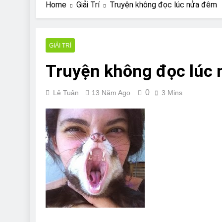
Are Bulldogs Lazy
Home
Giải Trí
Truyện không đọc lúc nửa đêm
7 Năm Ago
Do Bulldogs Fart?
7 Năm Ago
GIẢI TRÍ
Bulldog Anal Gla
Truyện không đọc lúc
7 Năm Ago
Can Bulldogs Pla
7 Năm Ago
0
Lê Tuân
13 Năm Ago
3 Mins