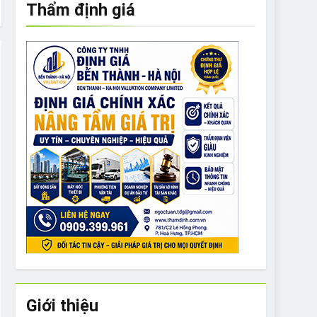
Thẩm định giá
e to What Bulldogs Can (and can’t) Eat
 Run Long Distances?
Do I Need to Groom My Bulldog
Giới thiệu