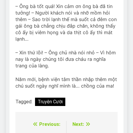
– Ông bà tốt quá! Xin cảm ơn ông bà đã tin
tưởng! – Người khách nói và nhỡ mồm hỏi
thêm – Sao trời lạnh thế mà suốt cả đêm con
gái ông bà chẳng chịu đắp chăn, không thấy
cô ấy bị viêm họng và da thịt cô ấy thì mát
lạnh…
– Xin thứ lỗi! – Ông chủ nhà nói nhỏ – Vì hôm
nay là ngày chúng tôi đưa cháu ra nghĩa
trang của làng.
Năm mới, bệnh viện tâm thần nhập thêm một
chú suốt ngày nghĩ mình là… chồng của ma!
Tagged:
Truyện Cười
Previous:
Next:
Điều