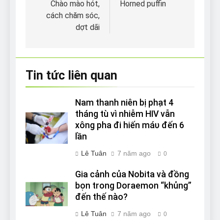
hướng
Chào mào hót,
Horned puffin
cách chăm sóc,
bài
dợt dãi
viết
Tin tức liên quan
Nam thanh niên bị phạt 4
tháng tù vì nhiễm HIV vẫn
xông pha đi hiến máυ đến 6
lần
Lê Tuân
7 năm ago
0
Gia cảnh của Nobita và đồng
bọn trong Doraemon “khủng”
đến thế nào?
Lê Tuân
7 năm ago
0