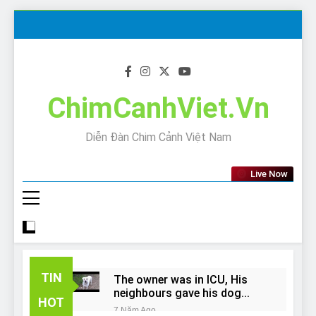
Skip
to
content
ChimCanhViet.Vn
Diễn Đàn Chim Cảnh Việt Nam
Live Now
TIN
The owner was in ICU, His
neighbours gave his dog
HOT
away!
7 Năm Ago