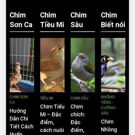
Chim
Chim
Chim
Chim
Sơn Ca
Tiều Mi
Sâu
Biết nói
CHIM SƠN
NHỒNG-
TIỂU MI
CHIM SÂU
CA
YỂNG -
Chim Tiểu
Chim
CƯỠNG -
Hướng
SÁO
Mi – Đặc
chích:
Dẫn Chi
Chim
điểm,
Đặc
Tiết Cách
Nhồng
cách nuôi
điểm,
Huấn