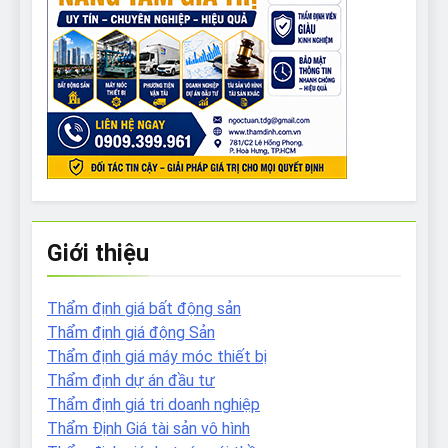
Giới thiệu
Thẩm định giá bất động sản
Thẩm định giá động Sản
Thẩm định giá máy móc thiết bị
Thẩm định dự án đầu tư
Thẩm định giá tri doanh nghiệp
Thẩm Định Giá tài sản vô hình