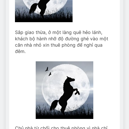
Can Bulldogs Play Fetch?
And How to Train Them!
7 Năm Ago
How Often Do I Need to
Groom My Bulldog
Sắp giao thừa, ở một làng quê hẻo lánh,
7 Năm Ago
khách bộ hành nhỡ độ đường ghé vào một
căn nhà nhỏ xin thuê phòng để nghỉ qua
đêm.
Chủ nhà từ chối cho thuê phòng vì nhà chỉ