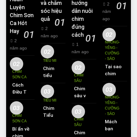
và chăm
hướng
01
2
Luyện
sóc hiệu
dẫn nuôi
năm
Chim Sơn
quả
chim
ago
01
Ca Hót
đúng
2
Hay
01
02
cách
01
năm ago
2
NHỒNG-
1
năm ago
YỂNG -
02
năm ago
CƯỠNG
- SÁO
TIỂU MI
02
02
Tại sao
Chim
CHIM
chim
tiểu mi
CHIM
SƠN CA
Sáo lại
SÂU
ăn gì?
Cách
được
Chim
03
Kinh
03
Điều Trị
yêu
sâu và
nghiệm
NHỒNG-
Hiệu
TIỂU MI
thích
những
YỂNG -
nuôi
Quả
03
Chim
nuôi
CƯỠNG
thông
chim
03
Các
- SÁO
Tiểu Mi
làm thú
CHIM
tin cơ
tiểu mi
CHIM
Bệnh
SƠN CA
Mách
ăn gì?
cưng?
bản về
cần
SÂU
Thường
bạn
Bí ẩn về
Hót
loài
biết
Chim
Gặp Ở
cách
chim
hay