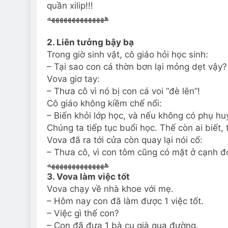
quần xilip!!!
ههههههههههههههه
2. Liên tưởng bậy bạ
Trong giờ sinh vật, cô giáo hỏi học sinh:
– Tại sao con cá thờn bơn lại mỏng dẹt vậy?
Vova giơ tay:
– Thưa cô vì nó bị con cá voi “đè lên”!
Cô giáo không kiềm chế nổi:
– Biến khỏi lớp học, và nếu không có phụ huy
Chúng ta tiếp tục buổi học. Thế còn ai biết, 
Vova đã ra tới cửa còn quay lại nói cố:
– Thưa cô, vì con tôm cũng có mặt ở cạnh đó
ههههههههههههههه
3. Vova làm việc tốt
Vova chạy về nhà khoe với mẹ.
– Hôm nay con đã làm được 1 việc tốt.
– Việc gì thế con?
– Con đã đưa 1 bà cụ già qua đường.