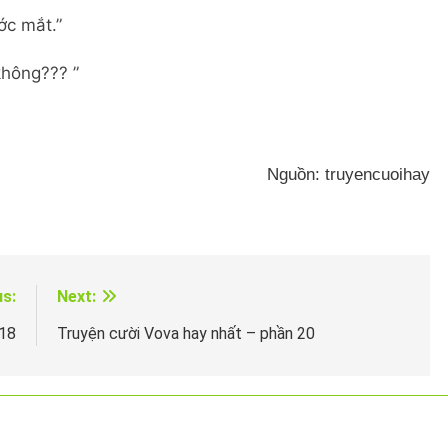
ớc mắt.”
không??? ”
Nguồn: truyencuoihay
us:
Next:
 18
Truyện cười Vova hay nhất – phần 20