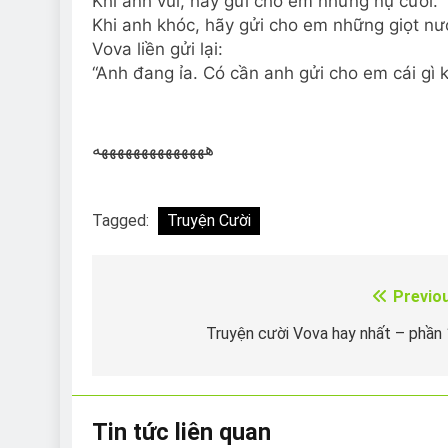
Khi anh vui, hãy gửi cho em những nụ cười.
Khi anh khóc, hãy gửi cho em những giọt nư
Vova liền gửi lại:
“Anh đang ỉa. Có cần anh gửi cho em cái gì 
ههههههههههههههه
Tagged:
Truyện Cười
Previo
Điều
hướng
Truyện cười Vova hay nhất – phần
bài
viết
Tin tức liên quan