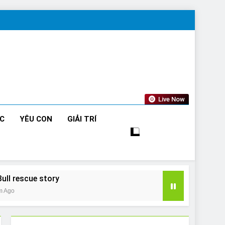
Live Now
ỨC
YÊU CON
GIẢI TRÍ
Bull rescue story
m Ago