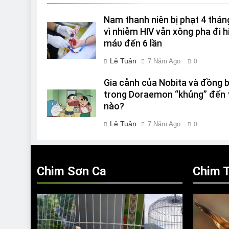
Nam thanh niên bị phạt 4 thán
vì nhiễm HIV vẫn xông pha đi h
máυ đến 6 lần
Lê Tuân
7 Năm Ago
0
Gia cảnh của Nobita và đồng 
trong Doraemon “khủng” đến 
nào?
Lê Tuân
7 Năm Ago
0
Chim Sơn Ca
Chim T