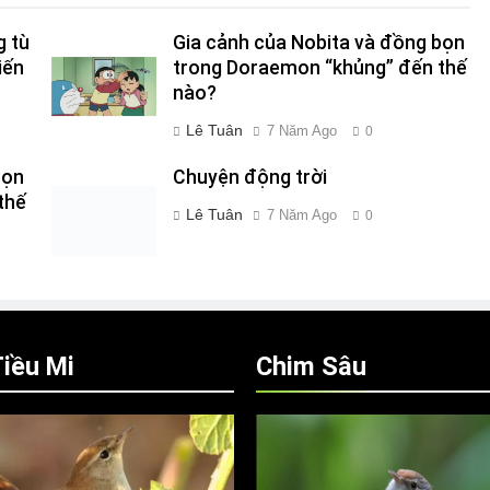
g tù
Gia cảnh của Nobita và đồng bọn
iến
trong Doraemon “khủng” đến thế
nào?
Lê Tuân
7 Năm Ago
0
bọn
Chuyện động trời
thế
Lê Tuân
7 Năm Ago
0
iều Mi
Chim Sâu