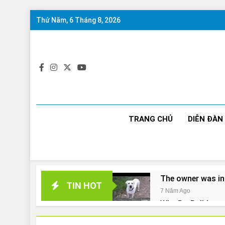
Skip
Thứ Năm, 6 Tháng 8, 2026
to
content
TRANG CHỦ
DIỄN ĐÀN
The owner was in
TIN HOT
7 Năm Ago
Why Do Bulldogs 
7 Năm Ago