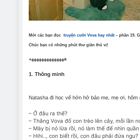
Mời các bạn đọc
truyện cười Vova hay nhất
– phần 19. 
Chúc bạn có những phút thư giãn thú vị!
ههههههههههههههه
1. Thông minh
Natasha đi học vể hớn hở bảo mẹ, mẹ ơi, hôm 
– Ở đâu ra thế?
– Thằng Vova đố con trèo lên cây, mỗi lần n
– Mày bị nó lừa rồi, nó làm thế để nhìn quần
– Hihi.., con biết rồi, con đâu phải đứa ng