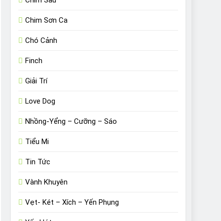
Chim Sâu
Chim Sơn Ca
Chó Cảnh
Finch
Giải Trí
Love Dog
Nhồng-Yểng – Cưỡng – Sáo
Tiểu Mi
Tin Tức
Vành Khuyên
Vẹt- Két – Xích – Yến Phụng