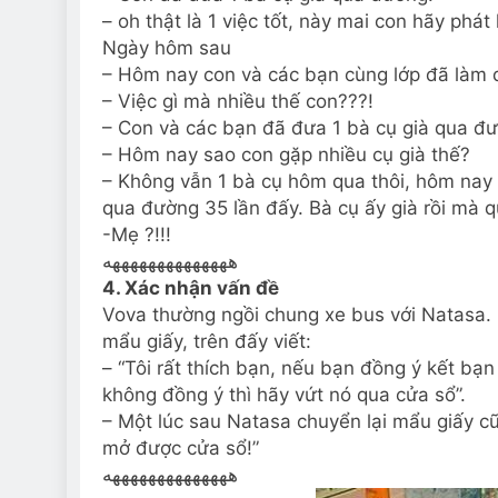
– oh thật là 1 việc tốt, này mai con hãy phát
Ngày hôm sau
– Hôm nay con và các bạn cùng lớp đã làm đ
– Việc gì mà nhiều thế con???!
– Con và các bạn đã đưa 1 bà cụ già qua đ
– Hôm nay sao con gặp nhiều cụ già thế?
– Không vẫn 1 bà cụ hôm qua thôi, hôm nay
qua đường 35 lần đấy. Bà cụ ấy già rồi mà 
-Mẹ ?!!!
ههههههههههههههه
4. Xác nhận vấn đề
Vova thường ngồi chung xe bus với Natasa.
mẩu giấy, trên đấy viết:
– “Tôi rất thích bạn, nếu bạn đồng ý kết bạn 
không đồng ý thì hãy vứt nó qua cửa sổ”.
– Một lúc sau Natasa chuyển lại mẩu giấy cũ
mở được cửa sổ!”
ههههههههههههههه