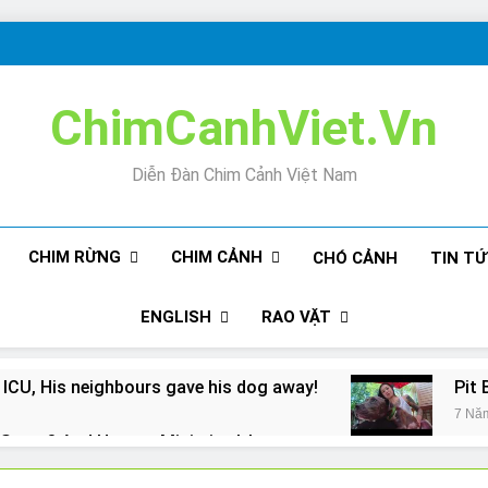
ChimCanhViet.Vn
Diễn Đàn Chim Cảnh Việt Nam
CHIM RỪNG
CHIM CẢNH
CHÓ CẢNH
TIN T
ENGLISH
RAO VẶT
 ICU, His neighbours gave his dog away!
Pit 
7 Nă
Snore? And How to Minimize It!