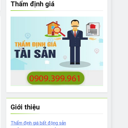
Thẩm định giá
e to What Bulldogs Can (and can’t) Eat
 Run Long Distances?
Do I Need to Groom My Bulldog
Giới thiệu
Thẩm định giá bất động sản