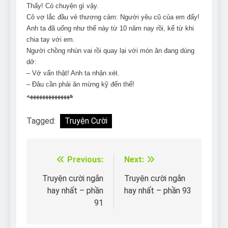
Thấy! Có chuyện gì vậy.
Cô vợ lắc đầu vẻ thương cảm: Người yêu cũ của em đấy!
Anh ta đã uống như thế này từ 10 năm nay rồi, kể từ khi
chia tay với em.
Người chồng nhún vai rồi quay lại với món ăn đang dùng
dở:
– Vớ vẩn thật! Anh ta nhận xét.
– Đâu cần phải ăn mừng kỹ đến thế!
ههههههههههههههه
Tagged:
Truyện Cười
Previous:
Next:
Điều
hướng
Truyện cười ngắn
Truyện cười ngắn
hay nhất – phần
hay nhất – phần 93
bài
91
viết