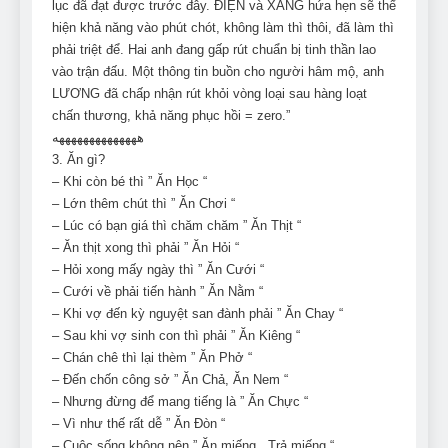
lục đã đạt được trước đây. ĐIỆN và XĂNG hứa hẹn sẽ thể
hiện khả năng vào phút chót, không làm thì thôi, đã làm thì
phải triệt để. Hai anh đang gấp rút chuẩn bị tinh thần lao
vào trận đấu. Một thông tin buồn cho người hâm mộ, anh
LƯƠNG đã chấp nhận rút khỏi vòng loại sau hàng loạt
chấn thương, khả năng phục hồi = zero.”
ههههههههههههههه
3. Ăn gì?
– Khi còn bé thì ” Ăn Học “
– Lớn thêm chút thì ” Ăn Chơi “
– Lúc có bạn giá thì chăm chăm ” Ăn Thịt “
– Ăn thịt xong thì phải ” Ăn Hỏi “
– Hỏi xong mấy ngày thì ” Ăn Cưới “
– Cưới về phải tiến hành ” Ăn Nằm “
– Khi vợ đến kỳ nguyệt san đành phải ” Ăn Chay “
– Sau khi vợ sinh con thì phải ” Ăn Kiêng “
– Chán chê thì lại thèm ” Ăn Phở “
– Đến chốn công sở ” Ăn Chả, Ăn Nem “
– Nhưng đừng để mang tiếng là ” Ăn Chực “
– Vì như thế rất dễ ” Ăn Đòn “
– Cuộc sống không nên ” Ăn miếng , Trả miếng “