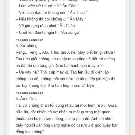
– Làm việc dở thì có mà ” Ăn Cám “
– Với lãnh đạo thì không nên ” Ăn Thua “
– Nếu không thì coi chứng đi ” Ăn Mày “
– Về già rụng răng phải ” Ăn Cháo”
– Chết lên đầu tủ ngồi thì “Ăn xôi gà”
ههههههههههههههه
4. Xử chồng
Reng… reng… Alo, T hả, tao X nè. Mày biết tin gì chưa?
Tao tính giết chồng, chưa kịp mua xăng về đốt thì chúng
nó đã rần rần tăng giá. Sao bất hạnh quá mày ơi?.
– Ủa vậy hả? Thôi cúp máy đi. Tao lên lầu dí điện lão
chồng tao đã, không thôi vài bữa nó tăng tiếp giá điện thì
trở tay không kịp. Xíu tám tiếp nhen. Ờ. Bye
ههههههههههههههه
5. Ăn mừng
Hai vợ chồng đi ăn tối cùng nhau tại một tiệm rượu. Giữa
bữa ăn, đột nhiên cô vợ nhận ra một gương mặt quen
thuộc bèn huých tay chồng, chỉ ra phía đó. Anh có nhìn
thấy người đàn ông đang ngửa cổ tu rượu ở góc quầy bar
đằng kia không?