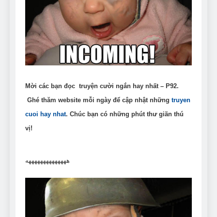
Can Bulldogs Play Fetch?
And How to Train Them!
7 Năm Ago
How Often Do I Need to
Groom My Bulldog
7 Năm Ago
Mời các bạn đọc truyện cười ngắn hay nhất – P92.
Ghé thăm website mỗi ngày để cập nhật những
truyen
cuoi hay nhat
. Chúc bạn có những phút thư giãn thú
vị!
ههههههههههههههه