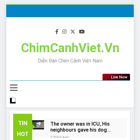
Skip
to
content
ChimCanhViet.Vn
Diễn Đàn Chim Cảnh Việt Nam
Live Now
TIN
The owner was in ICU, His
neighbours gave his dog
HOT
away!
7 Năm Ago