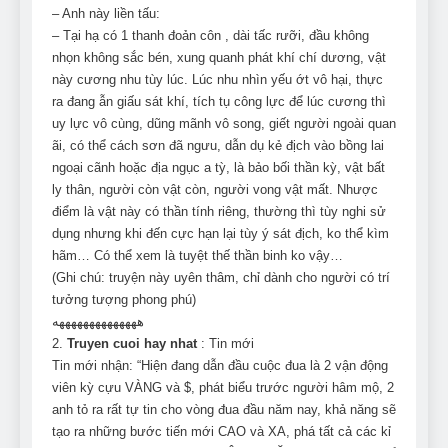
– Anh này liền tấu:
– Tại hạ có 1 thanh đoản côn , dài tấc rưỡi, đầu không
nhọn không sắc bén, xung quanh phát khí chí dương, vật
này cương nhu tùy lúc. Lúc nhu nhìn yếu ớt vô hại, thực
ra đang ẫn giấu sát khí, tích tụ công lực để lúc cương thì
uy lực vô cùng, dũng mãnh vô song, giết người ngoài quan
ãi, có thể cách sơn đã ngưu, dẫn dụ kẻ địch vào bồng lai
ngoại cãnh hoặc địa ngục a tỳ, là bảo bối thần kỳ, vật bất
ly thân, người còn vật còn, người vong vật mất. Nhược
điểm là vật này có thần tính riêng, thường thì tùy nghi sử
dụng nhưng khi đến cực hạn lại tùy ý sát địch, ko thể kìm
hãm… Có thể xem là tuyệt thế thần binh ko vậy…
(Ghi chú: truyện này uyên thâm, chỉ dành cho người có trí
tưởng tượng phong phú)
ههههههههههههههه
2.
Truyen cuoi hay nhat
: Tin mới
Tin mới nhận: “Hiện đang dẫn đầu cuộc đua là 2 vận động
viên kỳ cựu VÀNG và $, phát biểu trước người hâm mộ, 2
anh tỏ ra rất tự tin cho vòng đua đầu năm nay, khả năng sẽ
tạo ra những bước tiến mới CAO và XA, phá tất cả các kỉ