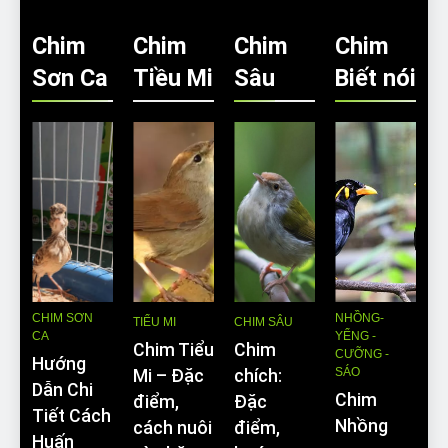
Chim
Chim
Chim
Chim
Sơn Ca
Tiều Mi
Sâu
Biết nói
CHIM SƠN
NHỒNG-
TIỂU MI
CHIM SÂU
CA
YỂNG -
Chim Tiểu
Chim
CƯỠNG -
Hướng
SÁO
Mi – Đặc
chích:
Dẫn Chi
Chim
điểm,
Đặc
Tiết Cách
Nhồng
cách nuôi
điểm,
Huấn