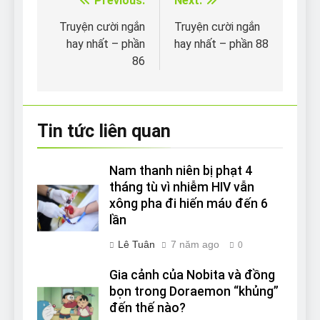
Previous:
Next:
Điều
hướng
Truyện cười ngắn
Truyện cười ngắn
hay nhất – phần
hay nhất – phần 88
bài
86
viết
Tin tức liên quan
Nam thanh niên bị phạt 4
tháng tù vì nhiễm HIV vẫn
xông pha đi hiến máυ đến 6
lần
Lê Tuân
7 năm ago
0
Gia cảnh của Nobita và đồng
bọn trong Doraemon “khủng”
đến thế nào?