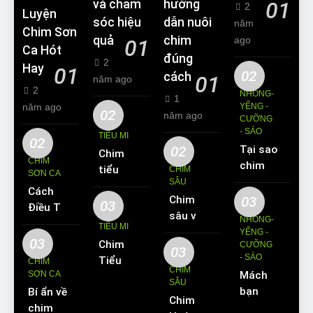
và chăm
hướng
01
2
Luyện
sóc hiệu
dẫn nuôi
năm
Chim Sơn
quả
chim
ago
01
Ca Hót
đúng
2
Hay
01
02
cách
01
năm ago
2
NHỒNG-
1
năm ago
YỂNG -
02
năm ago
CƯỠNG
- SÁO
TIỂU MI
02
02
Tại sao
Chim
CHIM
chim
tiểu mi
CHIM
SƠN CA
Sáo lại
SÂU
ăn gì?
Cách
được
Chim
03
Kinh
03
Điều Trị
yêu
sâu và
nghiệm
NHỒNG-
Hiệu
TIỂU MI
thích
những
YỂNG -
nuôi
Quả
03
Chim
nuôi
CƯỠNG
thông
chim
03
Các
- SÁO
Tiểu Mi
làm thú
CHIM
tin cơ
tiểu mi
CHIM
Bệnh
SƠN CA
Mách
ăn gì?
cưng?
bản về
cần
SÂU
Thường
bạn
Bí ẩn về
Hót
loài
biết
Chim
Gặp Ở
cách
chim
hay
chim