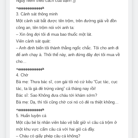
Nguy hiểm theo cách của bạn!!:))
ههههههههههههههه
3. Cảnh sát thông minh
Một cảnh sát bắt được tên trộm, trên đường giải về đồn
công an, tên trộm nói với anh ta:
– Xin ông đợi tôi đi mua bao thuốc một lát.
Viên cảnh sát quát:
– Anh định biến tôi thành thằng ngốc chắc. Tôi cho anh đi
để anh chạy à. Thôi thế này, anh đứng đây đợi tôi mua về
cho…
ههههههههههههههه
4. Chờ
Bà mẹ: Thưa bác sĩ, con gái tôi nó cứ kêu “Cục tác, cục
tác, ta là gà đẻ trứng vàng” cả tháng nay rồi!
Bác sĩ: Sao Không đưa cháu tới khám sớm?
Bà mẹ: Dạ, thì tôi cũng chờ coi nó có đẻ ra thiệt không…
ههههههههههههههه
5. Huấn luyện cá
Một cậu bé bị nhân viên bảo vệ bắt giữ vì câu cá trộm ở
một khu vực cấm câu cá với hai giỏ cá đầy.
– Cháu có giấy phép câu cá không?