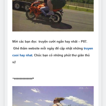
Can Bulldogs Play Fetch?
And How to Train Them!
7 Năm Ago
How Often Do I Need to
Groom My Bulldog
7 Năm Ago
Mời các bạn đọc truyện cười ngắn hay nhất – P87.
Ghé thăm website mỗi ngày để cập nhật những
truyen
cuoi hay nhat
. Chúc bạn có những phút thư giãn thú
vị!
ههههههههههههههه