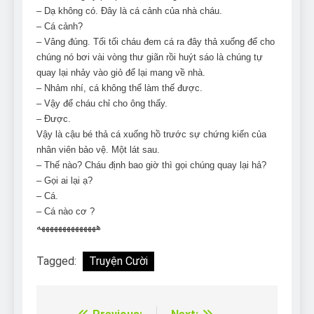
– Dạ không có. Đây là cá cảnh của nhà cháu.
– Cá cảnh?
– Vâng đúng. Tối tối cháu đem cá ra đây thả xuống để cho
chúng nó bơi vài vòng thư giãn rồi huýt sáo là chúng tự
quay lại nhảy vào giỏ để lại mang về nhà.
– Nhảm nhí, cá không thể làm thế được.
– Vậy để cháu chỉ cho ông thấy.
– Được.
Vậy là cậu bé thả cá xuống hồ trước sự chứng kiến của
nhân viên bảo vệ. Một lát sau.
– Thế nào? Cháu định bao giờ thì gọi chúng quay lại hả?
– Gọi ai lại ạ?
– Cá.
– Cá nào cơ ?
ههههههههههههههه
Tagged:
Truyện Cười