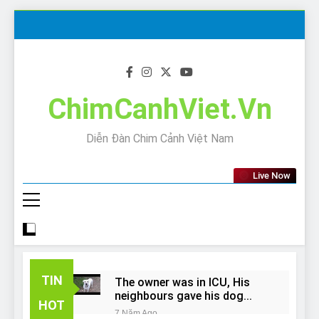
Skip
to
content
ChimCanhViet.Vn
Diễn Đàn Chim Cảnh Việt Nam
Live Now
TIN
The owner was in ICU, His
neighbours gave his dog
HOT
away!
7 Năm Ago