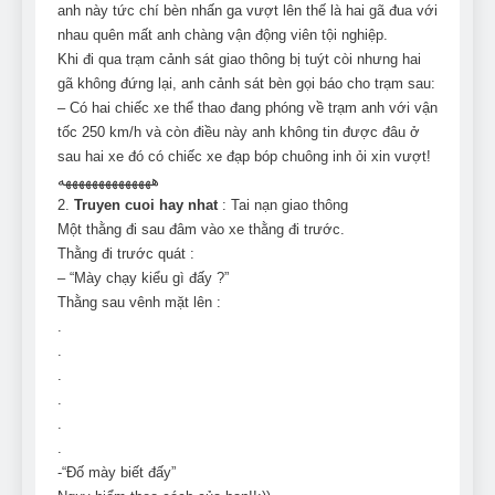
anh này tức chí bèn nhấn ga vượt lên thế là hai gã đua với
nhau quên mất anh chàng vận động viên tội nghiệp.
Khi đi qua trạm cảnh sát giao thông bị tuýt còi nhưng hai
gã không đứng lại, anh cảnh sát bèn gọi báo cho trạm sau:
– Có hai chiếc xe thể thao đang phóng về trạm anh với vận
tốc 250 km/h và còn điều này anh không tin được đâu ở
sau hai xe đó có chiếc xe đạp bóp chuông inh ỏi xin vượt!
ههههههههههههههه
2.
Truyen cuoi hay nhat
: Tai nạn giao thông
Một thằng đi sau đâm vào xe thằng đi trước.
Thằng đi trước quát :
– “Mày chạy kiểu gì đấy ?”
Thằng sau vênh mặt lên :
.
.
.
.
.
.
-“Đố mày biết đấy”