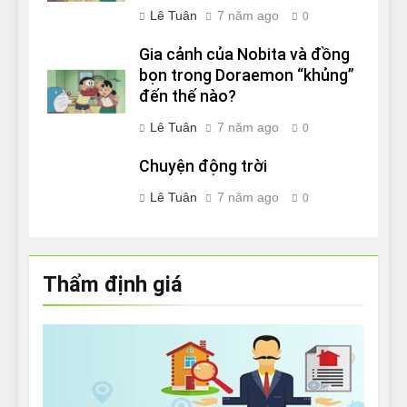
Lê Tuân
7 năm ago
0
Gia cảnh của Nobita và đồng
bọn trong Doraemon “khủng”
đến thế nào?
Lê Tuân
7 năm ago
0
Chuyện động trời
Lê Tuân
7 năm ago
0
Thẩm định giá