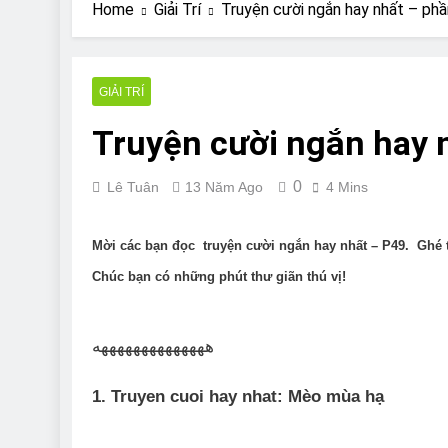
Are Bulldogs Lazy
Home
Giải Trí
Truyện cười ngắn hay nhất – phầ
7 Năm Ago
Do Bulldogs Fart?
7 Năm Ago
GIẢI TRÍ
Bulldog Anal Gla
Truyện cười ngắn hay 
7 Năm Ago
Can Bulldogs Pla
7 Năm Ago
0
Lê Tuân
13 Năm Ago
4 Mins
Mời các bạn đọc truyện cười ngắn hay nhất – P49. Ghé
Chúc bạn có những phút thư giãn thú vị!
ههههههههههههههه
1. Truyen cuoi hay nhat: Mèo mùa hạ