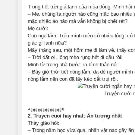
Trong tiết trời giá lạnh của mùa đông, Minh hỏi
– Mẹ, chúng ta người nào cũng mặc bao nhiêu 
mặc chiếc áo nào mà vẫn không bị chết rét?
Mẹ cười:
Con ngố lắm. Trên mình mèo có nhiều lông, có 
giác gì lạnh nữa?
Mấy tháng sau, một hôm mẹ đi làm về, thấy con 
– Trời đất ơi, lông mèo rụng hết đi đâu rồi!
Minh từ trong nhà bước ra bình thản nói:
– Bây giờ thời tiết nóng lắm, da dẻ người mình
nóng lắm nên con đã lấy kéo cắt trụi rồi.
Truyện cười 
ههههههههههههههه
2. Truyen cuoi hay nhat: Ấn tượng nhất
Thày giáo hỏi:
– Trong năm học vừa qua, nhân vật nào gây ấn