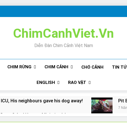
ChimCanhViet.Vn
Diễn Đàn Chim Cảnh Việt Nam
CHIM RỪNG
CHIM CẢNH
CHÓ CẢNH
TIN T
ENGLISH
RAO VẶT
 ICU, His neighbours gave his dog away!
Pit 
7 Nă
Snore? And How to Minimize It!