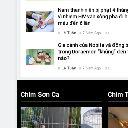
Nam thanh niên bị phạt 4 thán
vì nhiễm HIV vẫn xông pha đi h
máυ đến 6 lần
Lê Tuân
7 Năm Ago
0
Gia cảnh của Nobita và đồng 
trong Doraemon “khủng” đến 
nào?
Lê Tuân
7 Năm Ago
0
Chim Sơn Ca
Chim T