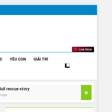
Live Now
ỨC
YÊU CON
GIẢI TRÍ
Bull rescue story
m Ago