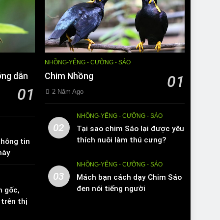
NHỒNG-YỂNG - CƯỠNG - SÁO
ớng dẫn
Chim Nhồng
01
01
2 Năm Ago
NHỒNG-YỂNG - CƯỠNG - SÁO
02
Tại sao chim Sáo lại được yêu
thích nuôi làm thú cưng?
hông tin
này
NHỒNG-YỂNG - CƯỠNG - SÁO
03
Mách bạn cách dạy Chim Sáo
đen nói tiếng người
n gốc,
trên thị