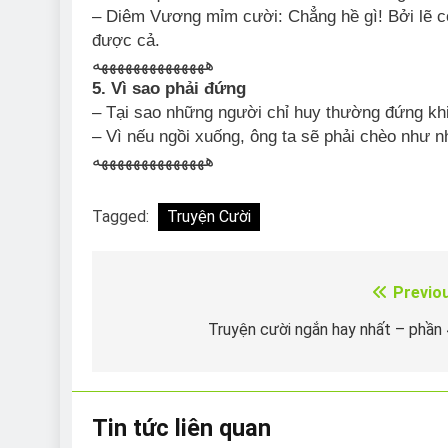
– Diêm Vương mỉm cười: Chẳng hề gì! Bởi lẽ có
được cả.
ههههههههههههههه
5. Vì sao phải đứng
– Tại sao những người chỉ huy thường đứng khi
– Vì nếu ngồi xuống, ông ta sẽ phải chèo như 
ههههههههههههههه
Tagged:
Truyện Cười
Previo
Điều
hướng
Truyện cười ngắn hay nhất – phần
bài
viết
Tin tức liên quan