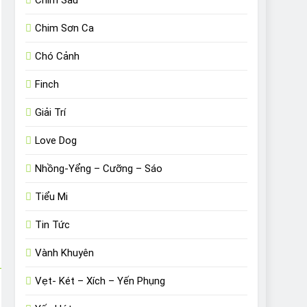
Chim Sâu
Chim Sơn Ca
Chó Cảnh
Finch
Giải Trí
Love Dog
Nhồng-Yểng – Cưỡng – Sáo
Tiểu Mi
Tin Tức
Vành Khuyên
Vẹt- Két – Xích – Yến Phụng