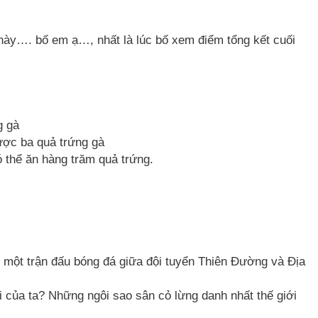
hày…. bố em ạ…, nhất là lúc bố xem điểm tổng kết cuối
g gà
ược ba quả trứng gà
ó thể ăn hàng trăm quả trứng.
một trận đấu bóng đá giữa đội tuyển Thiên Đường và Địa
i của ta? Những ngôi sao sân cỏ lừng danh nhất thế giới