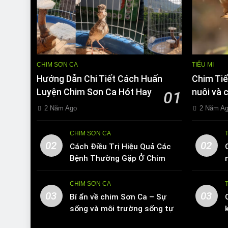
CHIM SƠN CA
TIỂU MI
Hướng Dẫn Chi Tiết Cách Huấn
Chim Tiể
Luyện Chim Sơn Ca Hót Hay
nuôi và 
01
2 Năm Ago
2 Năm A
CHIM SƠN CA
02
02
Cách Điều Trị Hiệu Quả Các
Bệnh Thường Gặp Ở Chim
Sơn Ca
CHIM SƠN CA
03
03
Bí ẩn về chim Sơn Ca – Sự
sống và môi trường sống tự
nhiên