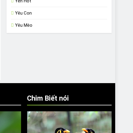
Yến Hót
Yêu Con
Yêu Mèo
Chim Biết nói