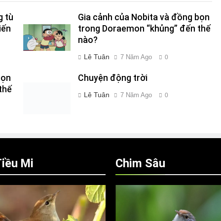
g tù
Gia cảnh của Nobita và đồng bọn
iến
trong Doraemon “khủng” đến thế
nào?
Lê Tuân
7 Năm Ago
0
bọn
Chuyện động trời
thế
Lê Tuân
7 Năm Ago
0
iều Mi
Chim Sâu