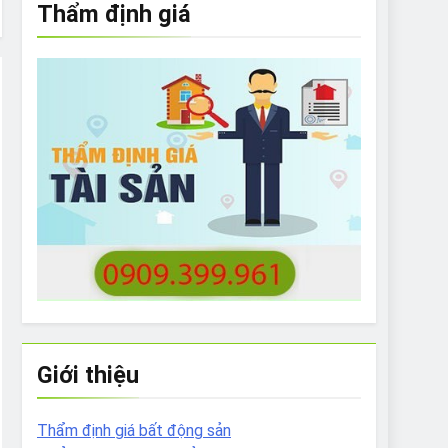
Thẩm định giá
e to What Bulldogs Can (and can’t) Eat
 Run Long Distances?
Do I Need to Groom My Bulldog
Giới thiệu
Thẩm định giá bất động sản