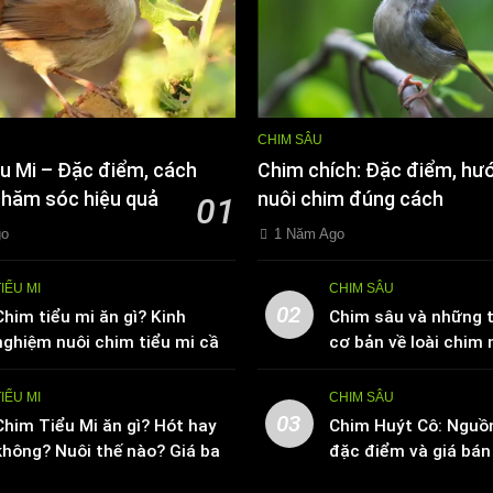
CHIM SÂU
u Mi – Đặc điểm, cách
Chim chích: Đặc điểm, hư
chăm sóc hiệu quả
nuôi chim đúng cách
01
go
1 Năm Ago
TIỂU MI
CHIM SÂU
02
Chim tiểu mi ăn gì? Kinh
Chim sâu và những t
nghiệm nuôi chim tiểu mi cần
cơ bản về loài chim 
biết
TIỂU MI
CHIM SÂU
03
Chim Tiểu Mi ăn gì? Hót hay
Chim Huýt Cô: Nguồ
không? Nuôi thế nào? Giá bao
đặc điểm và giá bán 
nhiêu tiền
trường