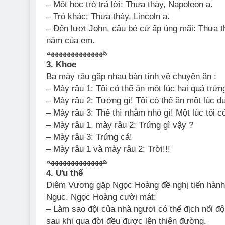
– Một học trò trả lời: Thưa thày, Napoleon ạ.
– Trò khác: Thưa thày, Lincoln ạ.
– Đến lượt John, cậu bé cứ ấp úng mãi: Thưa t
năm của em.
ههههههههههههههه
3. Khoe
Ba mày râu gặp nhau bàn tính về chuyện ăn :
– Mày râu 1: Tôi có thể ăn một lúc hai quả trứn
– Mày râu 2: Tưởng gì! Tôi có thể ăn một lúc đ
– Mày râu 3: Thế thì nhằm nhò gì! Một lúc tôi c
– Mày râu 1, mày râu 2: Trứng gì vậy ?
– Mày râu 3: Trứng cá!
– Mày râu 1 và mày râu 2: Trời!!!
ههههههههههههههه
4. Ưu thế
Diêm Vương gặp Ngọc Hoàng đề nghị tiến hành 
Ngục. Ngọc Hoàng cười mát:
– Làm sao đội của nhà ngươi có thể địch nổi độ
sau khi qua đời đều được lên thiên đường.