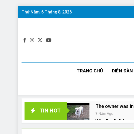
Skip
Thứ Năm, 6 Tháng 8, 2026
to
content
TRANG CHỦ
DIỄN ĐÀN
The owner was in
TIN HOT
7 Năm Ago
Why Do Bulldogs 
7 Năm Ago