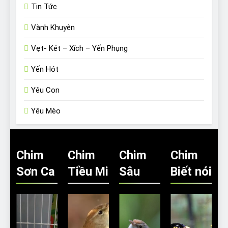
Tin Tức
Vành Khuyên
Vẹt- Két – Xích – Yến Phụng
Yến Hót
Yêu Con
Yêu Mèo
Chim
Chim
Chim
Chim
Sơn Ca
Tiều Mi
Sâu
Biết nói