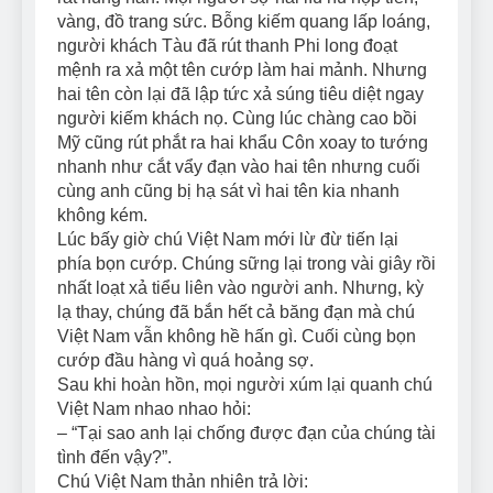
vàng, đồ trang sức. Bỗng kiếm quang lấp loáng,
người khách Tàu đã rút thanh Phi long đoạt
mệnh ra xả một tên cướp làm hai mảnh. Nhưng
hai tên còn lại đã lập tức xả súng tiêu diệt ngay
người kiếm khách nọ. Cùng lúc chàng cao bồi
Mỹ cũng rút phắt ra hai khẩu Côn xoay to tướng
nhanh như cắt vẩy đạn vào hai tên nhưng cuối
cùng anh cũng bị hạ sát vì hai tên kia nhanh
không kém.
Lúc bấy giờ chú Việt Nam mới lừ đừ tiến lại
phía bọn cướp. Chúng sững lại trong vài giây rồi
nhất loạt xả tiểu liên vào người anh. Nhưng, kỳ
lạ thay, chúng đã bắn hết cả băng đạn mà chú
Việt Nam vẫn không hề hấn gì. Cuối cùng bọn
cướp đầu hàng vì quá hoảng sợ.
Sau khi hoàn hồn, mọi người xúm lại quanh chú
Việt Nam nhao nhao hỏi:
– “Tại sao anh lại chống được đạn của chúng tài
tình đến vậy?”.
Chú Việt Nam thản nhiên trả lời: