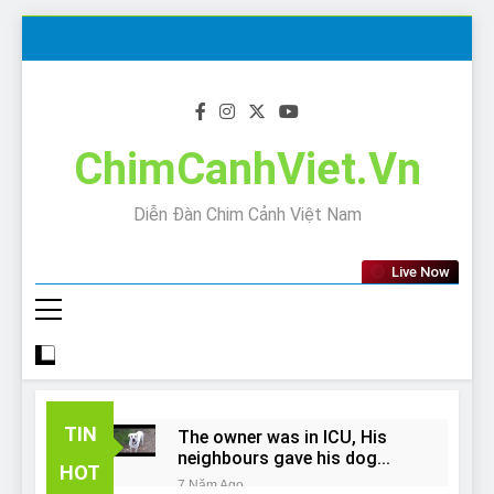
Skip
to
content
ChimCanhViet.Vn
Diễn Đàn Chim Cảnh Việt Nam
Live Now
TIN
The owner was in ICU, His
neighbours gave his dog
HOT
away!
7 Năm Ago