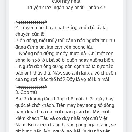
Truyện cười ngắn hay nhất – phần 47
ههههههههههههههه
2. Truyen cuoi hay nhat: Sóng cuốn bà ấy là
chuyện của tôi
Biển động, một thủy thủ cảnh báo người phụ nữ
đang đứng sát lan can trên boong tàu:
– Không nên đứng ở đây, thưa bà. Chỉ một con
sóng lớn xô tới, bà sẽ bị cuốn ngay xuống biển.
– Người đàn ông đứng bên cạnh bà ta bực tức
bảo anh thủy thủ: Này, sao anh lại xía vô chuyện
của người khác thế hả? Đây là vợ tôi kia mà!
ههههههههههههههه
3. Cao thủ
Ba tên không tặc khống chế một chiếc máy bay
quốc tế chở khách. Trên máy bay trong số đông
hành khách có cả một chàng cao bồi Mỹ, một
kiếm khách Tàu và có duy nhất một chú Việt
Nam. Bọn cướp trang bị súng ống ngập răng, vẻ
rất hung hãn. Mọi người sợ hãi líu ríu nộp tiền,