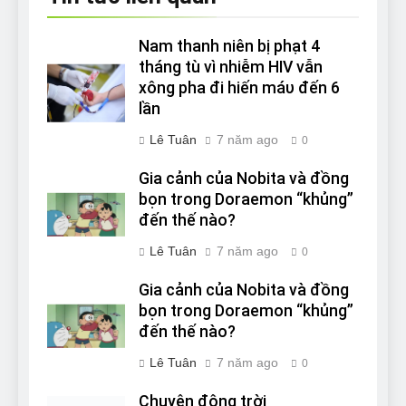
Nam thanh niên bị phạt 4
tháng tù vì nhiễm HIV vẫn
xông pha đi hiến máυ đến 6
lần
Lê Tuân
7 năm ago
0
Gia cảnh của Nobita và đồng
bọn trong Doraemon “khủng”
đến thế nào?
Lê Tuân
7 năm ago
0
Gia cảnh của Nobita và đồng
bọn trong Doraemon “khủng”
đến thế nào?
Lê Tuân
7 năm ago
0
Chuyện động trời