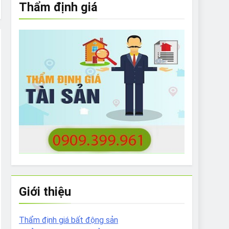
Thẩm định giá
e to What Bulldogs Can (and can’t) Eat
 Run Long Distances?
Do I Need to Groom My Bulldog
Giới thiệu
Thẩm định giá bất động sản