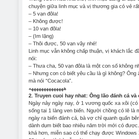
chuyện giữa linh mục và vị thương gia có vẻ rất
– 5 vạn đôla!
– Không được!
– 10 vạn đôla!
– (Im lặng)
– Thôi được, 50 vạn vậy nhé!
Linh mục vẫn không chấp thuận, vị khách lắc đầu
nói:
– Thưa cha, 50 vạn đôla là một con số không nh
– Nhưng con có biết yêu cầu là gì không? Ông 
mà nói “Cocacola”.
ههههههههههههههه
2. Truyen cuoi hay nhat: Ông lão đánh cá và
Ngày nảy ngày nay, ở 1 vương quốc xa xôi (có 
sống tại 1 làng ven biển. Người chồng có lẽ là
ngày ra biển đánh cá, bà vợ chỉ quanh quẩn bên
dành dụm biết bao nhiêu năm trời mới có được
khá hơn, miễn sao có thể chạy được Windows 