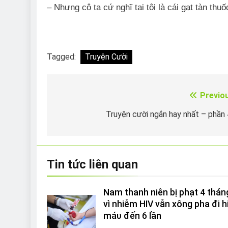
– Nhưng cô ta cứ nghĩ tai tôi là cái gạt tàn thuố
Tagged:
Truyện Cười
Previo
Điều
hướng
Truyện cười ngắn hay nhất – phần
bài
viết
Tin tức liên quan
Nam thanh niên bị phạt 4 thán
vì nhiễm HIV vẫn xông pha đi h
máυ đến 6 lần