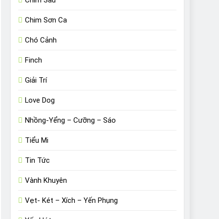
Chim Sâu
Chim Sơn Ca
Chó Cảnh
Finch
Giải Trí
Love Dog
Nhồng-Yểng – Cưỡng – Sáo
Tiểu Mi
Tin Tức
Vành Khuyên
Vẹt- Két – Xích – Yến Phụng