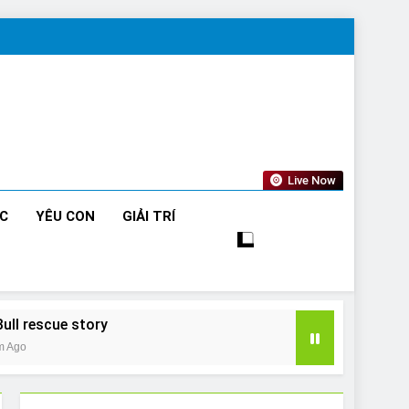
Live Now
ỨC
YÊU CON
GIẢI TRÍ
Bull rescue story
m Ago