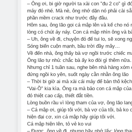
– Ông ơi, bi giờ người ta xài con ”đu 2 co” gì đ
máy đó nhé. Mà nè, ông nhớ dặn nó phải cài sẵn
phần mềm crack như trước đây đâu.
Hôm sau, ông lão gọi cá mập lên và kể cho nó 
lòng có chút áy náy. Con cá mập nhìn ông và b
– Uh, ông về đi, chuyện đó để tui lo, sẽ xong n
Sóng biển cuộn mạnh, bầu trời đầy mây…
Về đến nhà, ông thấy bà vợ ngồi trước chiếc 
Ông lão tự nhủ: chắc bà ấy ko đòi gì thêm nữa…r
Nhưng chỉ 1 tuần sau, nghe bên nhà hàng xóm c
đứng ngồi ko yên, suốt ngày cằn nhằn ông lão
– Thời bi giờ ai mà xài cái máy để bàn thô kệc
“Vai-Ồ” kia kìa. Ông ra mà bảo con cá mập của ôn
đó thiệt cao cấp, thiết đắt tiền.
Lòng buồn rầu vì lòng tham của vợ, ông lão lang
– Cá mập ơi, giúp tôi với, bà vợ của tôi, bả ko
hiện đại cơ, xin cá mập hãy giúp tôi với.
Cá mập hiện lên, tỏ vẻ ko vui
– Được, ông về đi, nhưng hãy nhớ lấy: lòng tha