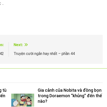
c .
us:
Next:
 42
Truyện cười ngắn hay nhất – phần 44
g tù
Gia cảnh của Nobita và đồng bọn
iến
trong Doraemon “khủng” đến thế
nào?