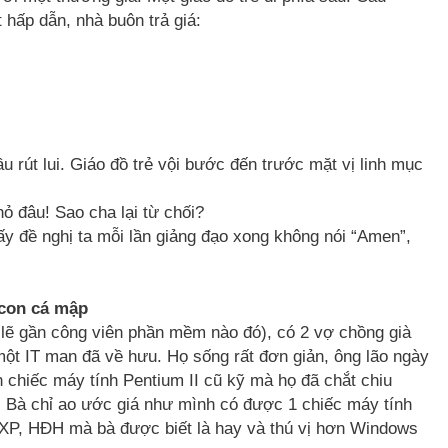
 hấp dẫn, nhà buôn trả giá:
 rút lui. Giáo đồ trẻ vội bước đến trước mặt vị linh mục
ỏ đâu! Sao cha lại từ chối?
ấy đề nghị ta mỗi lần giảng đạo xong không nói “Amen”,
 con cá mập
lẽ gần công viên phần mềm nào đó), có 2 vợ chồng già
 một IT man đã về hưu. Họ sống rất đơn giản, ông lão ngày
 chiếc máy tính Pentium II cũ kỹ mà họ đã chắt chiu
. Bà chỉ ao ước giá như mình có được 1 chiếc máy tính
XP, HĐH mà bà được biết là hay và thú vị hơn Windows