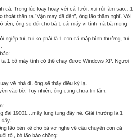
 cá. Trong lúc loay hoay với cái lưới, xui rủi làm sao…1
o thoát thân ra.”Vận may đã đến”, ông lão thầm nghĩ. Với
ó tiền, ông sẽ đổi cho bà 1 cái máy vi tính mà bà mong
ội ngiệp tui, tui ko phải là 1 con cá mập bình thường, tui
.
 bảo:
o ta 1 bộ máy tính có thể chạy được Windows XP. Ngươi
ay về nhà đi, ông sẽ thấy điều kỳ lạ.
uyền vào bờ. Tuy nhiên, ông cũng chưa tin lắm.
n:
tổng đài 19001…mấy lung tung đây nè. Giải thưởng là 1
 đấy.
ông lão bèn kể cho bà vợ nghe về câu chuyện con cá
ổi tối, bà lão bảo chồng: