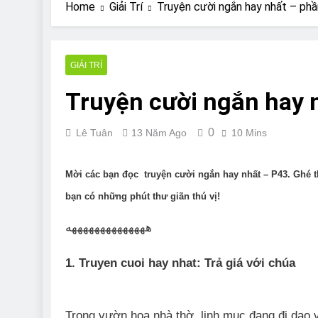
Are Bulldogs Lazy
Home
Giải Trí
Truyện cười ngắn hay nhất – phầ
7 Năm Ago
Do Bulldogs Fart?
7 Năm Ago
GIẢI TRÍ
Bulldog Anal Gla
Truyện cười ngắn hay 
7 Năm Ago
Can Bulldogs Pla
7 Năm Ago
0
Lê Tuân
13 Năm Ago
10 Mins
Mời các bạn đọc truyện cười ngắn hay nhất – P43. Ghé
bạn có những phút thư giãn thú vị!
ههههههههههههههه
1. Truyen cuoi hay nhat: Trả giá với chúa
Trong vườn hoa nhà thờ, linh mục đang đi dạo v