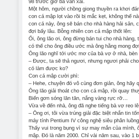
98 trước giờ bà vẫn xài.
Một hôm, người chồng giong thuyền ra khơi đánh
con cá mập lọt vào rồi bị mắc kẹt, không thể nà
con cá này, ông sẽ bán cho nhà hàng hải sản, c
đợi bấy lâu. Bỗng nhiên con cá mập thốt lên:
Ối, ông lão ơi, ông đừng bán tui cho nhà hàng, t
có thể cho ông điều ước mà ông hằng mong đợi
Ông lão nghĩ tới ước mơ của bà vợ ở nhà, bèn
– Được, ta sẽ thả ngươi, nhưng ngươi phải ch
có làm được ko?
Con cá mập cười phì:
– Hehe, chuyện đó vô cùng đơn giản, ông hãy qu
Ông lão giải thoát cho con cá mập, rồi quay th
Biển gơn sóng lăn tăn, nắng vàng rực rỡ…
Vừa về đến nhà, ông đã nghe tiếng bà vợ reo lê
– Ông ơi, tôi vừa trúng giải đặc biệt nhắn tin 
máy tính Pentium IV công nghệ siêu phân luồng
Thấy vui trong bụng vì sự may mắn của mình, 
mập. Đó là năm 2000. Chỉ vài năm sau, vào 1 bu