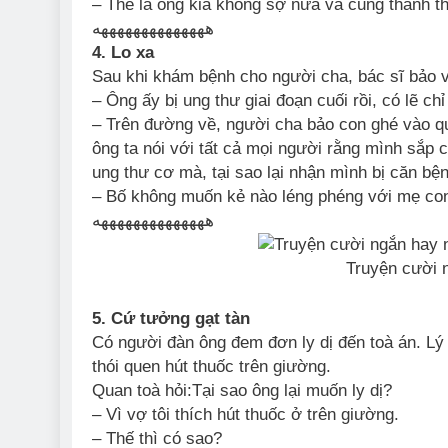
– Thế là ông kia không sợ nữa và cũng thanh th
ههههههههههههههه
4. Lo xa
Sau khi khám bệnh cho người cha, bác sĩ bảo vớ
– Ông ấy bị ung thư giai đoạn cuối rồi, có lẽ 
– Trên đường về, người cha bảo con ghé vào q
ông ta nói với tất cả mọi người rằng mình sắp 
ung thư cơ mà, tại sao lại nhận mình bị căn bệ
– Bố không muốn kẻ nào léng phéng với mẹ con
ههههههههههههههه
Truyện cười 
5. Cứ tưởng gạt tàn
Có người đàn ông đem đơn ly dị đến toà án. Lý 
thói quen hút thuốc trên giường.
Quan toà hỏi:Tại sao ông lại muốn ly dị?
– Vì vợ tôi thích hút thuốc ở trên giường.
– Thế thì có sao?