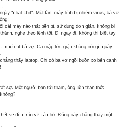
ội…
 ngày “chat chit”. Một lần, máy tính bị nhiễm virus, bà vợ
 ông:
i cái máy nào thật bền bỉ, sử dụng đơn giản, không bị
thành, nghe theo lệnh tôi. Đi ngay đi, không thì biết tay
ước muốn of bà vợ. Cá mập tức giận không nói gì, quẫy
…
 chẳng thấy laptop. Chỉ có bà vợ ngồi buồn xo bên cạnh
!
t sợ. Một người bạn tới thăm, ông liền than thở:
 không?
chết sẽ đều trốn về cả chứ. Đằng này chẳng thấy một
!