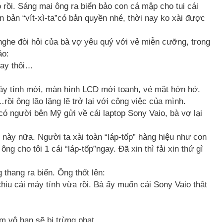
ó rồi. Sáng mai ông ra biển bảo con cá mập cho tui cái
 bản “vít-xì-ta”có bản quyền nhé, thời nay ko xài được
nghe đòi hỏi của bà vợ yêu quý với vẻ miễn cưỡng, trong
ảo:
gay thôi…
máy tính mới, màn hình LCD mới toanh, vẻ mặt hớn hở.
ồi ông lão lặng lẽ trở lại với công việc của mình.
ó người bên Mỹ gửi về cái laptop Sony Vaio, bà vợ lại
h này nữa. Người ta xài toàn “láp-tốp” hàng hiệu như con
g cho tôi 1 cái “láp-tốp”ngay. Đã xin thì fải xin thứ gì
 thang ra biển. Ông thốt lên:
 chịu cái máy tính vừa rồi. Bà ấy muốn cái Sony Vaio thật
m vô hạn sẽ bị trừng phạt.