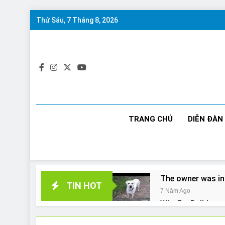
Skip
Thứ Sáu, 7 Tháng 8, 2026
to
content
TRANG CHỦ
DIỄN ĐÀN
The owner was in
TIN HOT
7 Năm Ago
Why Do Bulldogs 
7 Năm Ago