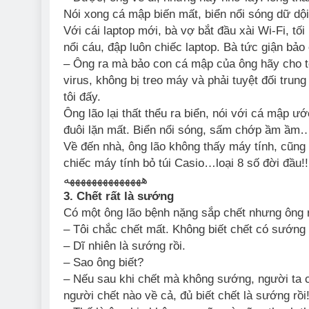
Nói xong cá mập biến mất, biển nổi sóng dữ d
Với cái laptop mới, bà vợ bắt đầu xài Wi-Fi, tối
nổi cáu, đập luôn chiếc laptop. Bà tức giận bảo
– Ông ra mà bảo con cá mập của ông hãy cho tô
virus, không bị treo máy và phải tuyệt đối trung 
tôi đấy.
Ông lão lại thất thểu ra biển, nói với cá mập 
đuôi lặn mất. Biển nổi sóng, sấm chớp ầm ầm
Về đến nhà, ông lão không thấy máy tính, cũng
chiếc máy tính bỏ túi Casio…loại 8 số đời đầu!!
ههههههههههههههه
3. Chết rất là sướng
Có một ông lão bệnh nặng sắp chết nhưng ông rấ
– Tôi chắc chết mất. Không biết chết có sướng
– Dĩ nhiên là sướng rồi.
– Sao ông biết?
– Nếu sau khi chết mà không sướng, người ta 
người chết nào về cả, đủ biết chết là sướng rồi