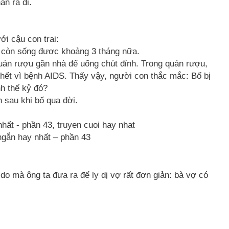
ản ra đi.
i cậu con trai:
chỉ còn sống được khoảng 3 tháng nữa.
uán rượu gần nhà để uống chút đỉnh. Trong quán rượu,
chết vì bệnh AIDS. Thấy vậy, người con thắc mắc: Bố bị
nh thế kỷ đó?
 sau khi bố qua đời.
ngắn hay nhất – phần 43
do mà ông ta đưa ra để ly dị vợ rất đơn giản: bà vợ có