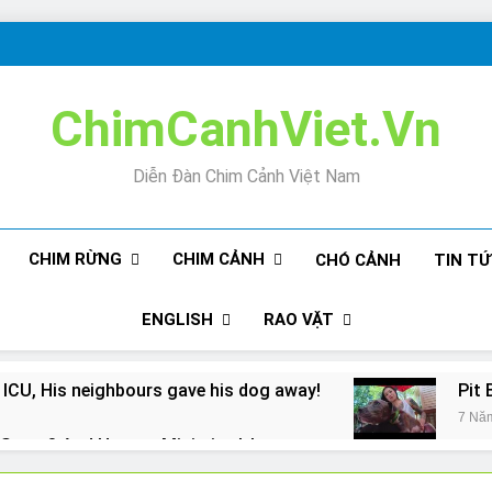
ChimCanhViet.Vn
Diễn Đàn Chim Cảnh Việt Nam
CHIM RỪNG
CHIM CẢNH
CHÓ CẢNH
TIN T
ENGLISH
RAO VẶT
 ICU, His neighbours gave his dog away!
Pit 
7 Nă
Snore? And How to Minimize It!