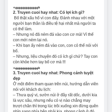
ههههههههههههههه
2. Truyen cuoi hay nhat: Có lợi ích gì?
Bố thật xấu hổ vì con đấy. Đánh nhau với một
người bạn thân là điều tệ hại nhất mà người ta
có thể làm.
– Nhưng nó đã ném đá vào con cơ mà! Vì thế
con mới ném lại nó.
– Khi bạn ấy ném đá vào con, con có thể nói với
bố.
– Nhưng, liệu chuyện đó có ích gì chứ? Tay con
còn khỏe hơn tay bố cơ mà !!!
ههههههههههههههه
3. Truyen cuoi hay nhat: Phong cảnh tuyệt
đẹp
Ở một điểm tham quan trên núi, hướng dẫn viên
nói với khách du lịch:
– Thưa quý vị, sườn núi ở đây rất dốc, dưới kia
là vực sâu, nhưng nếu có vị nào chẳng may
trượt chân thì trong lúc trôi xuống xin đừng quên
nhìn sang phía bên phải kia, phong cảnh ở đó