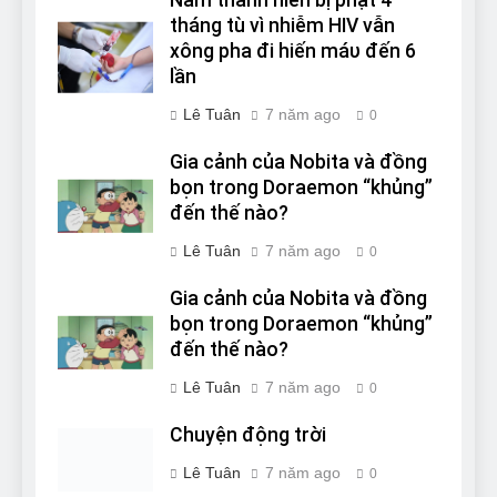
tháng tù vì nhiễm HIV vẫn
xông pha đi hiến máυ đến 6
lần
Lê Tuân
7 năm ago
0
Gia cảnh của Nobita và đồng
bọn trong Doraemon “khủng”
đến thế nào?
Lê Tuân
7 năm ago
0
Gia cảnh của Nobita và đồng
bọn trong Doraemon “khủng”
đến thế nào?
Lê Tuân
7 năm ago
0
Chuyện động trời
Lê Tuân
7 năm ago
0