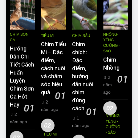
CHIM SƠN
NHỒNG-
TIỂU MI
CHIM SÂU
CA
YỂNG -
Chim Tiểu
Chim
CƯỠNG -
Hướng
SÁO
Mi – Đặc
chích:
Dẫn Chi
Chim
điểm,
Đặc
Tiết Cách
Nhồng
cách nuôi
điểm,
Huấn
và chăm
hướng
01
2
Luyện
sóc hiệu
dẫn nuôi
năm
Chim Sơn
quả
chim
ago
01
Ca Hót
đúng
2
Hay
01
02
cách
01
năm ago
2
NHỒNG-
1
năm ago
YỂNG -
02
năm ago
CƯỠNG
- SÁO
TIỂU MI
02