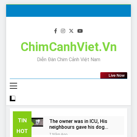
Skip
to
content
ChimCanhViet.Vn
Diễn Đàn Chim Cảnh Việt Nam
Live Now
TIN
The owner was in ICU, His
neighbours gave his dog
HOT
away!
7 Năm Ago