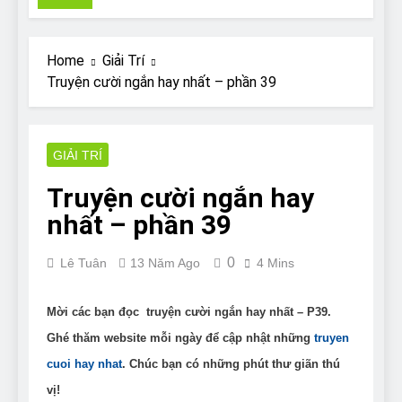
Pit Bull rescue story
7 Năm Ago
Why Do Bulldogs Snore?
Home
Giải Trí
And How to Minimize It!
Truyện cười ngắn hay nhất – phần 39
7 Năm Ago
Are Bulldogs Lazy? Not as
much as you think and here’s
why!
GIẢI TRÍ
7 Năm Ago
Do Bulldogs Fart? Yes! And
Truyện cười ngắn hay
How to Stop It!
nhất – phần 39
7 Năm Ago
The Ultimate Guide to What
Bulldogs Can (and can’t) Eat
0
Lê Tuân
13 Năm Ago
4 Mins
7 Năm Ago
Bulldog Anal Gland Problem
and How to Treat It
Mời các bạn đọc truyện cười ngắn hay nhất – P39.
7 Năm Ago
Ghé thăm website mỗi ngày để cập nhật những
truyen
Can Bulldogs Run Long
cuoi hay nhat
. Chúc bạn có những phút thư giãn thú
Distances?
vị!
7 Năm Ago