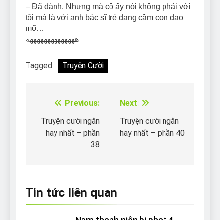
– Đã đành. Nhưng mà cô ấy nói không phải với
tôi mà là với anh bác sĩ trẻ đang cầm con dao
mổ…
ههههههههههههههه
Tagged:
Truyện Cười
Previous:
Next:
Điều
hướng
Truyện cười ngắn
Truyện cười ngắn
hay nhất – phần
hay nhất – phần 40
bài
38
viết
Tin tức liên quan
Nam thanh niên bị phạt 4