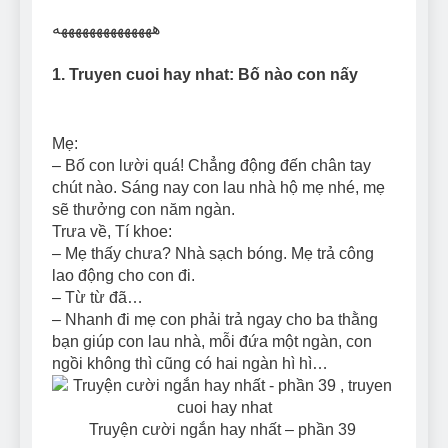
Can Bulldogs Play Fetch?
ههههههههههههههه
And How to Train Them!
7 Năm Ago
1. Truyen cuoi hay nhat: Bố nào con nấy
How Often Do I Need to
Groom My Bulldog
7 Năm Ago
Mẹ:
– Bố con lười quá! Chẳng động đến chân tay
chút nào. Sáng nay con lau nhà hộ mẹ nhé, mẹ
sẽ thưởng con năm ngàn.
Trưa về, Tí khoe:
– Mẹ thấy chưa? Nhà sạch bóng. Mẹ trả công
lao động cho con đi.
– Từ từ đã…
– Nhanh đi mẹ con phải trả ngay cho ba thằng
bạn giúp con lau nhà, mỗi đứa một ngàn, con
ngồi không thì cũng có hai ngàn hì hì…
Truyện cười ngắn hay nhất – phần 39