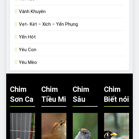
Vành Khuyên
Vẹt- Két – Xích – Yến Phụng
Yến Hót
Yêu Con
Yêu Mèo
Chim
Chim
Chim
Chim
Sơn Ca
Tiều Mi
Sâu
Biết nói