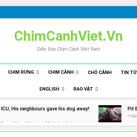
ChimCanhViet.Vn
Diễn Đàn Chim Cảnh Việt Nam
CHIM RỪNG
CHIM CẢNH
CHÓ CẢNH
TIN T
ENGLISH
RAO VẶT
 ICU, His neighbours gave his dog away!
Pit 
7 Nă
Snore? And How to Minimize It!