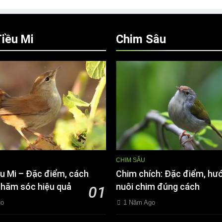
iều Mi
Chim Sâu
CHIM SÂU
u Mi – Đặc điểm, cách
Chim chích: Đặc điểm, hư
chăm sóc hiệu quả
nuôi chim đúng cách
01
go
1 Năm Ago