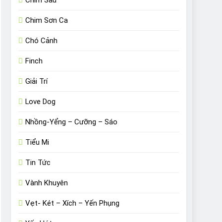
Chim Sâu
Chim Sơn Ca
Chó Cảnh
Finch
Giải Trí
Love Dog
Nhồng-Yểng – Cưỡng – Sáo
Tiểu Mi
Tin Tức
Vành Khuyên
Vẹt- Két – Xích – Yến Phụng