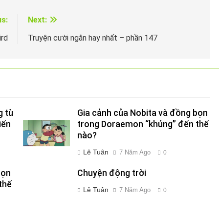
us:
Next:
ird
Truyện cười ngắn hay nhất – phần 147
g tù
Gia cảnh của Nobita và đồng bọn
iến
trong Doraemon “khủng” đến thế
nào?
Lê Tuân
7 Năm Ago
0
bọn
Chuyện động trời
thế
Lê Tuân
7 Năm Ago
0