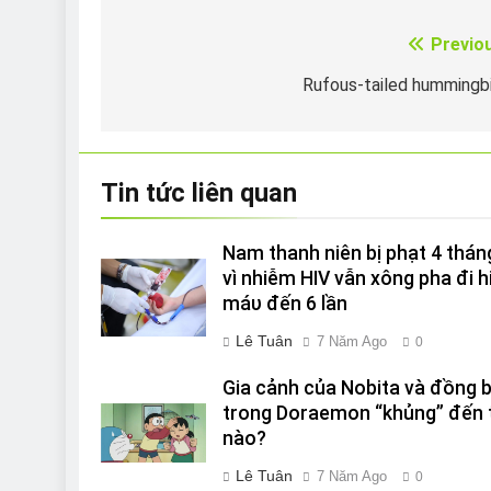
Previo
Điều
hướng
Rufous-tailed hummingb
bài
viết
Tin tức liên quan
Nam thanh niên bị phạt 4 thán
vì nhiễm HIV vẫn xông pha đi h
máυ đến 6 lần
Lê Tuân
7 Năm Ago
0
Gia cảnh của Nobita và đồng 
trong Doraemon “khủng” đến 
nào?
Lê Tuân
7 Năm Ago
0