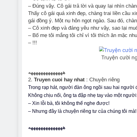
– Đúng vậy. Cô gái trả lời và quay lại nhìn chàn
Thấy cô gái quá xinh đẹp, chàng trai liền cầu xi
gái đồng ý. Một nụ hôn ngọt ngào. Sau đó, chàng
– Cô xinh đẹp và đáng yêu như vậy, sao lại mu
– Bố mẹ tôi mắng tôi chỉ vì tôi thích ăn mặc n
– !!!
Truyện cười n
ههههههههههههههه
2.
Truyen cuoi hay nhat
: Chuyện riêng
Trong rạp hát, người đàn ông ngồi sau hai người 
Không chịu nổi, ông ta đập nhẹ tay vào một người
– Xin lỗi bà, tôi không thể nghe được!
– Nhưng đây là chuyện riêng tư của chúng tôi mà!
ههههههههههههههه