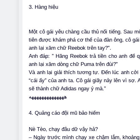
3. Hàng hiệu
Một cô gái yêu chàng cầu thủ nổi tiếng. Sau mộ
tiên được khám phá cơ thể của đàn ông, cô gái 
anh lại xăm chữ Reebok trên tay?”.
Anh đáp: ” Hãng Reebok trả tiền cho anh để qu
anh lại xăm dòng chữ Puma trên đùi?”
Và anh lại giải thích tương tự. Đến lúc anh cởi
“cái ấy” của anh ta. Cô gái giãy nảy lên vì sợ. 
sẽ thành chữ Adidas ngay ý mà.”
ههههههههههههههه
4. Quảng cáo đội mũ bảo hiểm
Nè Tèo, chạy đâu dữ vậy hả?
– Ngày trước mình chạy xe chậm lắm, khoảng 