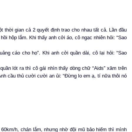
t thời gian cả 2 quyết định trao cho nhau tất cả. Lần đầu
hồi hộp lắm. Khi thấy anh cởi áo, cô ngạc nhiên hỏi: “Sao
ảng cáo cho họ”. Khi anh cởi quần dài, cô lại hỏi: “Sao
 quần lót ra thì cô gái nhìn thấy dòng chữ “Aids” xăm trên
Anh cầu thủ cười cười an ủi: “Đừng lo em ạ, tí nữa thôi nó
60km/h, chán lắm, nhưng nhờ đội mũ bảo hiểm thì mình