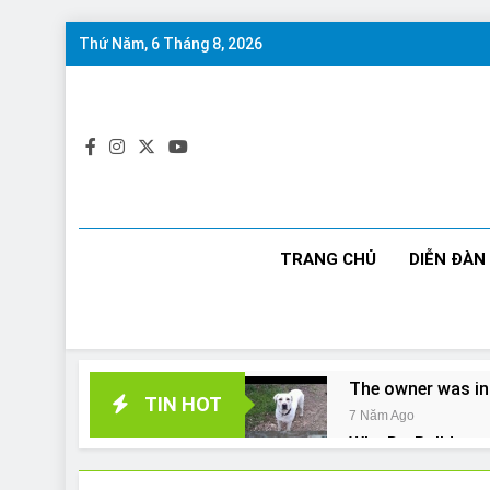
Skip
Thứ Năm, 6 Tháng 8, 2026
to
content
TRANG CHỦ
DIỄN ĐÀN
The owner was in
TIN HOT
7 Năm Ago
Why Do Bulldogs 
7 Năm Ago