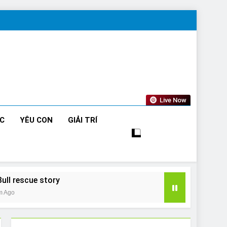
Live Now
ỨC
YÊU CON
GIẢI TRÍ
Bull rescue story
m Ago