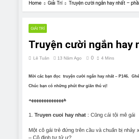
Are Bulldogs Lazy
Home
Giải Trí
Truyện cười ngắn hay nhất – ph
7 Năm Ago
Do Bulldogs Fart?
7 Năm Ago
GIẢI TRÍ
Bulldog Anal Gla
Truyện cười ngắn hay 
7 Năm Ago
Can Bulldogs Pla
7 Năm Ago
0
Lê Tuân
13 Năm Ago
4 Mins
Mời các bạn đọc truyện cười ngắn hay nhất – P146. Gh
Chúc bạn có những phút thư giãn thú vị!
ههههههههههههههه
1.
Truyen cuoi hay nhat
: Cũng cái tội mê gái
Một cô gái trẻ đứng trên cầu và chuẩn bị nhảy x
– Cô định tự tử ư?