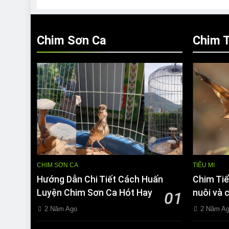
Chim Sơn Ca
Chim T
CHIM SƠN CA
TIỂU MI
Hướng Dẫn Chi Tiết Cách Huấn
Chim Tiể
Luyện Chim Sơn Ca Hót Hay
nuôi và 
01
2 Năm Ago
2 Năm A