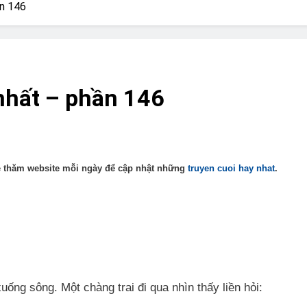
? Not as much as you think and here’s why!
ần 146
 Yes! And How to Stop It!
The Ultimate Guid
7 Năm Ago
nd Problem and How to Treat It
Can Bulldogs
nhất – phần 146
7 Năm Ago
y Fetch? And How to Train Them!
How Often 
7 Năm Ago
é thăm website mỗi ngày để cập nhật những
truyen cuoi hay nhat
.
uống sông. Một chàng trai đi qua nhìn thấy liền hỏi: