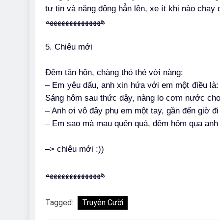
tự tin và năng động hẳn lên, xe ít khi nào chạy
ههههههههههههههه
5. Chiêu mới
Đêm tân hôn, chàng thỏ thẻ với nàng:
– Em yêu dấu, anh xin hứa với em một điều l
Sáng hôm sau thức dậy, nàng lo cơm nước cho 
– Anh ơi vô đây phụ em một tay, gần đến giờ đi
– Em sao mà mau quên quá, đêm hôm qua anh đ
–> chiêu mới :))
ههههههههههههههه
Tagged:
Truyện Cười