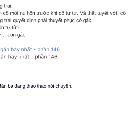
g trai.
n cô một nụ hôn trước khi cô tự tử. Và thật tuyệt vời, cô
 trai quyết định phải thuyết phục cô gái:
ốn tự tử?
hư… con gái.
gắn hay nhất – phần 146
đàn bà đang thao thao nói chuyện.
: