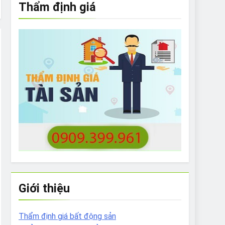
Thẩm định giá
e to What Bulldogs Can (and can’t) Eat
 Run Long Distances?
Do I Need to Groom My Bulldog
Giới thiệu
Thẩm định giá bất động sản