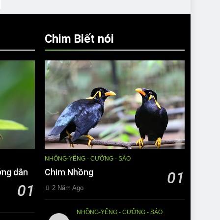
Chim Biết nói
NHỒNG-YỂNG - CƯỠNG - SÁO
ớng dẫn
Chim Nhồng
01
01
2 Năm Ago
NHỒNG-YỂNG - CƯỠNG - SÁO