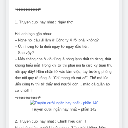
Can Bulldogs Play Fetch?
ههههههههههههههه
And How to Train Them!
7 Năm Ago
How Often Do I Need to
1. Truyen cuoi hay nhat : Ngây thơ
Groom My Bulldog
Hai anh bạn gặp nhau:
7 Năm Ago
– Nghe nói cậu đi làm ở Công ty X rồi phải không?
– Ừ, nhưng tớ bị đuổi ngay từ ngày đầu tiên.
– Sao vậy?
– Mấy thằng cha ở đó đúng là nóng lạnh thất thường, thật
không hiểu nổi! Trong khi tớ thì phải nói là cực kỳ tuân thủ
nội quy đấy! Hôm nhận tớ vào làm việc, tay trưởng phòng
đọc nội quy rõ ràng là: “Chỉ mang cà-vạt đỏ”. Thế mà lúc
đến công ty thì tớ thấy mọi người còn… mặc cả quần áo
cơ chứ!!!!
ههههههههههههههه
Truyện cười ngắn hay nhất – phần 142
2. Truyen cuoi hay nhat : Chính hiệu dân IT
Hai chàng làm nghề IT gặp nhau. “Cậu biết không, hôm