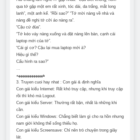
qua tớ gặp một em rất xinh, tóc dài, da trắng, mắt long
lanh”, một anh kể. “Rồi sao?” “Tớ mời nàng về nhà và
nàng đề nghị tớ cởi áo nàng ra”.
“Cậu cứ đùa”.
“Tớ kéo váy nàng xuống và đặt nàng lên bàn, cạnh cái
laptop mới của tớ”.
“Cái gì cơ? Cậu lại mua laptop mới à?
Hiệu gì thế?
Cấu hình ra sao?”
…
ههههههههههههههه
3. Truyen cuoi hay nhat : Con gái & định nghĩa
Con gái kiểu Internet: Rất khó truy cập, nhưng khi truy cập
rồi thì khó mà Logout.
Con gái kiểu Server: Thường rất bận, nhất là những khi
cần.
Con gái kiểu Windows: Chẳng biết làm gì cho ra hồn nhưng
nam giới không thể sống thiếu họ.
Con gái kiểu Screensave: Chỉ nên trò chuyện trong giây
lát.