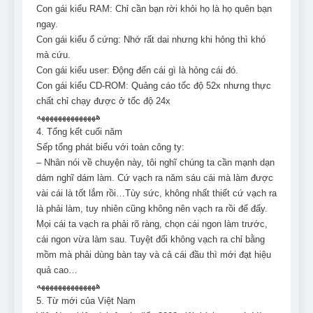
Con gái kiểu RAM: Chỉ cần bạn rời khỏi họ là họ quên bạn
ngay.
Con gái kiểu ổ cứng: Nhớ rất dai nhưng khi hỏng thì khó
mà cứu.
Con gái kiểu user: Động đến cái gì là hỏng cái đó.
Con gái kiểu CD-ROM: Quảng cáo tốc độ 52x nhưng thực
chất chỉ chạy được ở tốc độ 24x
ههههههههههههههه
4. Tổng kết cuối năm
Sếp tổng phát biểu với toàn công ty:
– Nhân nói về chuyện này, tôi nghĩ chúng ta cần mạnh dạn
dám nghĩ dám làm. Cứ vạch ra năm sáu cái mà làm được
vài cái là tốt lắm rồi…Tùy sức, không nhất thiết cứ vạch ra
là phải làm, tuy nhiên cũng không nên vạch ra rồi để đấy.
Mọi cái ta vạch ra phải rõ ràng, chọn cái ngon làm trước,
cái ngon vừa làm sau. Tuyệt đối không vạch ra chỉ bằng
mồm mà phải dùng bàn tay và cả cái đầu thì mới đạt hiệu
quả cao…
ههههههههههههههه
5. Từ mới của Việt Nam