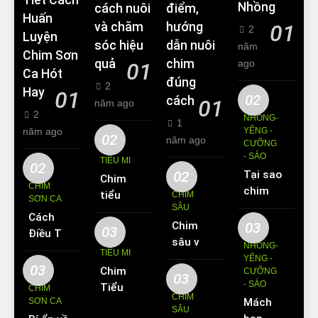
Tiết Cách
Nhồng
cách nuôi
điểm,
Huấn
và chăm
hướng
01
2
Luyện
sóc hiệu
dẫn nuôi
năm
Chim Sơn
quả
chim
ago
01
Ca Hót
đúng
2
Hay
01
02
cách
01
năm ago
2
NHỒNG-
1
năm ago
YỂNG -
02
năm ago
CƯỠNG
- SÁO
TIỂU MI
02
02
Tại sao
Chim
CHIM
chim
tiểu mi
CHIM
SƠN CA
Sáo lại
SÂU
ăn gì?
Cách
được
Chim
03
Kinh
03
Điều Trị
yêu
sâu và
nghiệm
NHỒNG-
Hiệu
TIỂU MI
thích
những
YỂNG -
nuôi
Quả
03
Chim
nuôi
CƯỠNG
thông
chim
03
Các
- SÁO
Tiểu Mi
làm thú
CHIM
tin cơ
tiểu mi
CHIM
Bệnh
SƠN CA
Mách
ăn gì?
cưng?
bản về
cần
SÂU
Thường