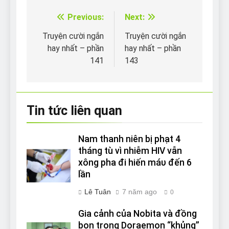
Previous:
Next:
Điều
hướng
Truyện cười ngắn
Truyện cười ngắn
hay nhất – phần
hay nhất – phần
bài
141
143
viết
Tin tức liên quan
Nam thanh niên bị phạt 4
tháng tù vì nhiễm HIV vẫn
xông pha đi hiến máυ đến 6
lần
Lê Tuân
7 năm ago
0
Gia cảnh của Nobita và đồng
bọn trong Doraemon “khủng”