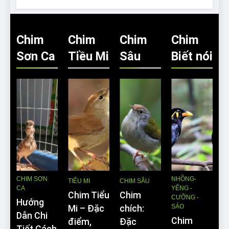
Chim
Chim
Chim
Chim
Sơn Ca
Tiều Mi
Sâu
Biết nói
CHIM SƠN
NHỒNG-
TIỂU MI
CHIM SÂU
CA
YỂNG -
Chim Tiểu
Chim
CƯỠNG -
Hướng
SÁO
Mi – Đặc
chích:
Dẫn Chi
Chim
điểm,
Đặc