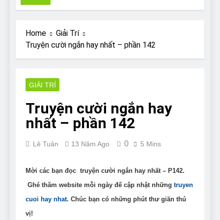
Pit Bull rescue story
7 Năm Ago
Why Do Bulldogs Snore?
Home
Giải Trí
And How to Minimize It!
Truyện cười ngắn hay nhất – phần 142
7 Năm Ago
Are Bulldogs Lazy? Not as
much as you think and here’s
why!
GIẢI TRÍ
7 Năm Ago
Do Bulldogs Fart? Yes! And
Truyện cười ngắn hay
How to Stop It!
nhất – phần 142
7 Năm Ago
The Ultimate Guide to What
Bulldogs Can (and can’t) Eat
0
Lê Tuân
13 Năm Ago
5 Mins
7 Năm Ago
Bulldog Anal Gland Problem
and How to Treat It
Mời các bạn đọc truyện cười ngắn hay nhất – P142.
7 Năm Ago
Ghé thăm website mỗi ngày để cập nhật những
truyen
Can Bulldogs Run Long
cuoi hay nhat
. Chúc bạn có những phút thư giãn thú
Distances?
vị!
7 Năm Ago