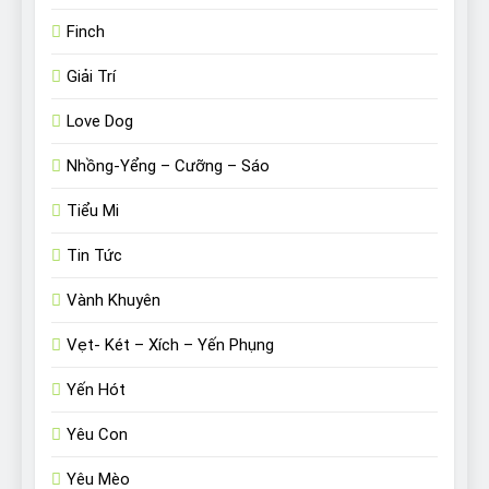
Finch
Giải Trí
Love Dog
Nhồng-Yểng – Cưỡng – Sáo
Tiểu Mi
Tin Tức
Vành Khuyên
Vẹt- Két – Xích – Yến Phụng
Yến Hót
Yêu Con
Yêu Mèo