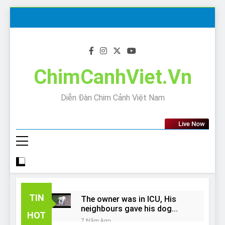
Skip
to
content
ChimCanhViet.Vn
Diễn Đàn Chim Cảnh Việt Nam
Live Now
TIN
The owner was in ICU, His
neighbours gave his dog
HOT
away!
7 Năm Ago