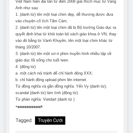
Việt Nam hiện đại tân từ điển 2008 giải thích mục từ Vàng
Anh như sau:
1. (danh từ) tên một loại chim đẹp, dễ thương được đưa
vào chuyện cổ tích Tấm Cám;
2. (danh từ) tên một loại chim đã bị Bộ trưởng Giáo dục ra
quyết định khai tử khỏi toàn bộ sách giáo khoa ở VN, thay
vào đó bằng từ Vành Khuyên, tên một loại chim khác từ
tháng 10/2007.
3. (danh từ) tên một sơ-ri phim truyền hình nhiều tập về
giáo dục lối sống cho tuổi teen.
4. (động từ)
a. một cách nói tránh để chỉ hành động XXX;
b. chỉ hành động upload phim lên internet.
Từ đồng nghĩa và gần đồng nghĩa: Yến Vy (danh từ);
scandal (danh từ) làm tình (động từ).
Từ phản nghĩa: Vietdart (danh từ )
ههههههههههههههه
Tagged:
Truyện Cười