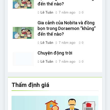
đến thế nào?
Lê Tuân
7 năm ago
0
Gia cảnh của Nobita và đồng
bọn trong Doraemon “khủng”
đến thế nào?
Lê Tuân
7 năm ago
0
Chuyện động trời
Lê Tuân
7 năm ago
0
Thẩm định giá