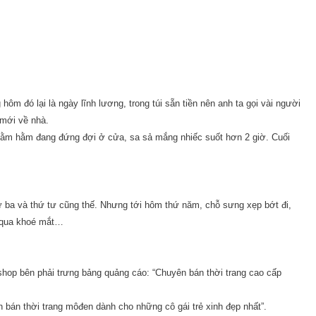
m đó lại là ngày lĩnh lương, trong túi sẵn tiền nên anh ta gọi vài người
n mới về nhà.
hằm hằm đang đứng đợi ở cửa, sa sả mắng nhiếc suốt hơn 2 giờ. Cuối
ứ ba và thứ tư cũng thế. Nhưng tới hôm thứ năm, chỗ sưng xẹp bớt đi,
ợ qua khoé mắt…
 shop bên phải trưng bảng quảng cáo: “Chuyên bán thời trang cao cấp
bán thời trang môđen dành cho những cô gái trẻ xinh đẹp nhất”.