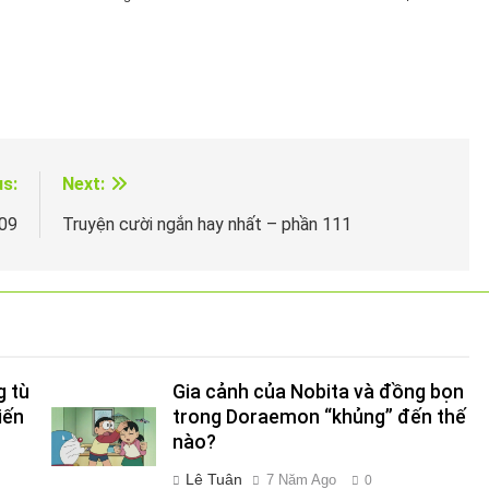
us:
Next:
109
Truyện cười ngắn hay nhất – phần 111
g tù
Gia cảnh của Nobita và đồng bọn
iến
trong Doraemon “khủng” đến thế
nào?
Lê Tuân
7 Năm Ago
0