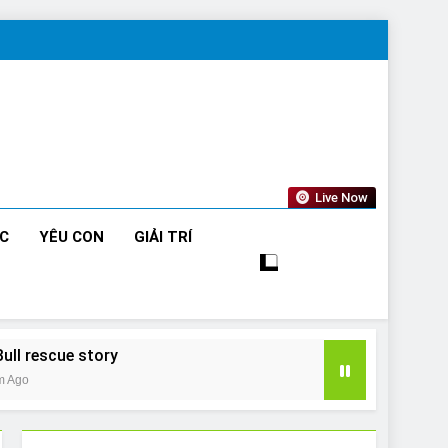
Live Now
ỨC
YÊU CON
GIẢI TRÍ
Bull rescue story
m Ago