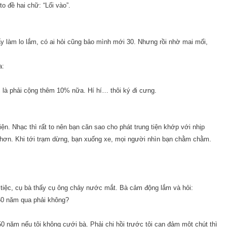
o đề hai chữ: “Lối vào”.
y làm lo lắm, có ai hỏi cũng bảo mình mới 30. Nhưng rồi nhờ mai mối,
a:
ức là phải cộng thêm 10% nữa. Hí hí… thôi ký đi cưng.
n. Nhạc thì rất to nên bạn căn sao cho phát trung tiện khớp với nhịp
mái hơn. Khi tới trạm dừng, bạn xuống xe, mọi người nhìn bạn chằm chằm.
tiệc, cụ bà thấy cụ ông chảy nước mắt. Bà cảm động lắm và hỏi:
 50 năm qua phải không?
50 năm nếu tôi không cưới bà. Phải chi hồi trước tôi can đảm một chút thì