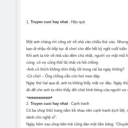
1.
Truyen cuoi hay nhat
: Hậu quả
Một anh chàng rời công sở về nhà vào chiều thứ sáu. Nhưng hô
bạn đi nhậu rồi tiếp tục đi chơi cho đến hết kỳ nghỉ cuối tuầ
Khi anh ta trở về nhà vào đêm chủ nhật, người vợ mặt mũi 
cùng, cô vợ cũng thôi lải nhải và hỏi chồng:
-Anh có thích không nhìn thấy tôi trong vài ba ngày không?
-Có chứ! – Ông chồng vẫn còn hơi men đáp.
Ngày thứ hai qua đi, anh ta không thấy mặt vợ đâu. Ngày th
đủ để cho anh ta nhìn thấy đôi chút hình bóng của người v
ههههههههههههههه
2.
Truyen cuoi hay nhat
: Cạnh tranh
Có ba shop thời trang nằm kề nhau nên cạnh tranh kịch liệt,
dành cho nghệ sĩ”.
Ngày hôm sau shop bên trái cũng dán một tấm bảng: “Chuyên 