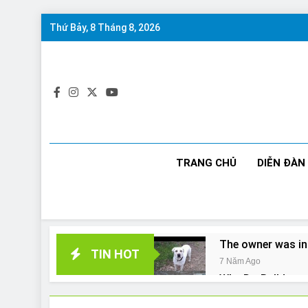
Skip
Thứ Bảy, 8 Tháng 8, 2026
to
content
TRANG CHỦ
DIỄN ĐÀN
The owner was in
TIN HOT
7 Năm Ago
Why Do Bulldogs 
7 Năm Ago