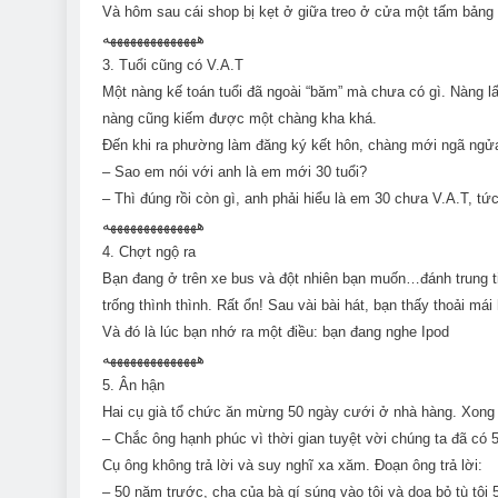
Và hôm sau cái shop bị kẹt ở giữa treo ở cửa một tấm bảng t
ههههههههههههههه
3. Tuổi cũng có V.A.T
Một nàng kế toán tuổi đã ngoài “băm” mà chưa có gì. Nàng lấ
nàng cũng kiếm được một chàng kha khá.
Đến khi ra phường làm đăng ký kết hôn, chàng mới ngã ngử
– Sao em nói với anh là em mới 30 tuổi?
– Thì đúng rồi còn gì, anh phải hiểu là em 30 chưa V.A.T, t
ههههههههههههههه
4. Chợt ngộ ra
Bạn đang ở trên xe bus và đột nhiên bạn muốn…đánh trung tiệ
trống thình thình. Rất ổn! Sau vài bài hát, bạn thấy thoải 
Và đó là lúc bạn nhớ ra một điều: bạn đang nghe Ipod
ههههههههههههههه
5. Ân hận
Hai cụ già tổ chức ăn mừng 50 ngày cưới ở nhà hàng. Xong 
– Chắc ông hạnh phúc vì thời gian tuyệt vời chúng ta đã có
Cụ ông không trả lời và suy nghĩ xa xăm. Đoạn ông trả lời:
– 50 năm trước, cha của bà gí súng vào tôi và dọa bỏ tù tôi 