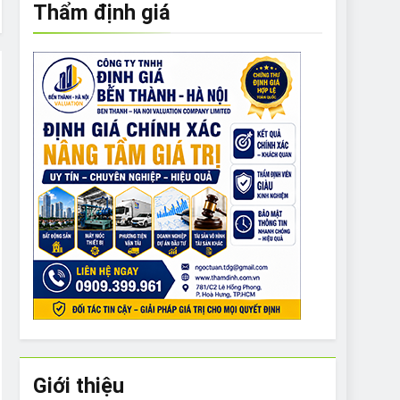
Thẩm định giá
e to What Bulldogs Can (and can’t) Eat
 Run Long Distances?
Do I Need to Groom My Bulldog
Giới thiệu