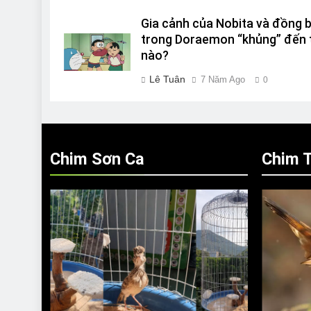
Gia cảnh của Nobita và đồng 
trong Doraemon “khủng” đến 
nào?
Lê Tuân
7 Năm Ago
0
Chim Sơn Ca
Chim T