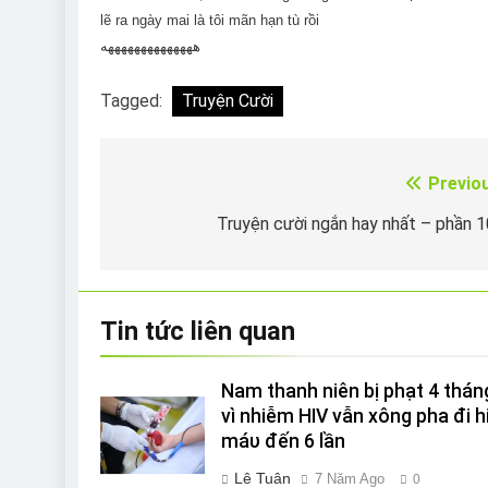
lẽ ra ngày mai là tôi mãn hạn tù rồi
ههههههههههههههه
Tagged:
Truyện Cười
Previo
Điều
hướng
Truyện cười ngắn hay nhất – phần 
bài
viết
Tin tức liên quan
Nam thanh niên bị phạt 4 thán
vì nhiễm HIV vẫn xông pha đi h
máυ đến 6 lần
Lê Tuân
7 Năm Ago
0