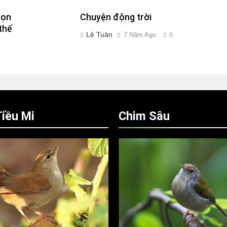
bọn
Chuyện động trời
thế
Lê Tuân
7 Năm Ago
0
iều Mi
Chim Sâu