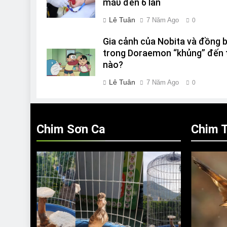
máυ đến 6 lần
Lê Tuân
7 Năm Ago
0
Gia cảnh của Nobita và đồng 
trong Doraemon “khủng” đến 
nào?
Lê Tuân
7 Năm Ago
0
Chim Sơn Ca
Chim T