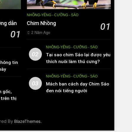
NHỒNG-YỂNG - CƯỠNG - SÁO
ớng dẫn
Chim Nhồng
01
01
2 Năm Ago
NHỒNG-YỂNG - CƯỠNG - SÁO
02
Tại sao chim Sáo lại được yêu
thích nuôi làm thú cưng?
hông tin
này
NHỒNG-YỂNG - CƯỠNG - SÁO
03
Mách bạn cách dạy Chim Sáo
đen nói tiếng người
n gốc,
trên thị
red By
.
BlazeThemes