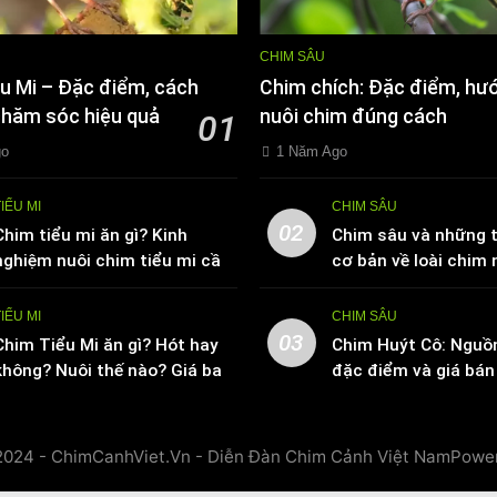
CHIM SÂU
u Mi – Đặc điểm, cách
Chim chích: Đặc điểm, hư
chăm sóc hiệu quả
nuôi chim đúng cách
01
go
1 Năm Ago
TIỂU MI
CHIM SÂU
02
Chim tiểu mi ăn gì? Kinh
Chim sâu và những t
nghiệm nuôi chim tiểu mi cần
cơ bản về loài chim 
biết
TIỂU MI
CHIM SÂU
03
Chim Tiểu Mi ăn gì? Hót hay
Chim Huýt Cô: Nguồ
không? Nuôi thế nào? Giá bao
đặc điểm và giá bán 
nhiêu tiền
trường
2024 - ChimCanhViet.Vn - Diễn Đàn Chim Cảnh Việt NamPowe