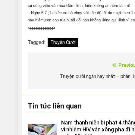
tại công viên văn hóa Đầm Sen, hiện không ai thèm làm rõ
– Ngày 6-7 ,1 chiếc xe bò chạy với tốc độ tối đa rượt theo 1
bảo hiểm,còn con rùa bị tội đội nón không đúng qui định vì co
ههههههههههههههه
Tagged:
Truyện Cười
Previo
Điều
hướng
Truyện cười ngắn hay nhất – phần 
bài
viết
Tin tức liên quan
Nam thanh niên bị phạt 4 thán
vì nhiễm HIV vẫn xông pha đi h