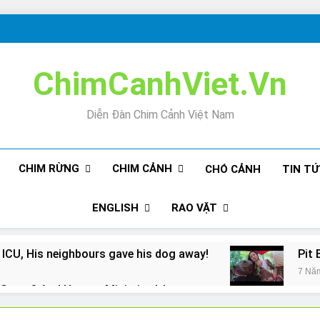
ChimCanhViet.Vn
Diễn Đàn Chim Cảnh Việt Nam
CHIM RỪNG
CHIM CẢNH
CHÓ CẢNH
TIN T
ENGLISH
RAO VẶT
 ICU, His neighbours gave his dog away!
Pit 
7 Nă
Snore? And How to Minimize It!