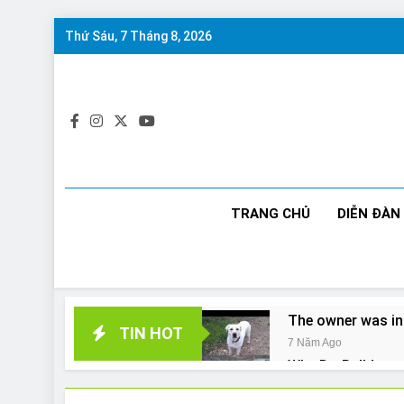
Skip
Thứ Sáu, 7 Tháng 8, 2026
to
content
TRANG CHỦ
DIỄN ĐÀN
The owner was in
TIN HOT
7 Năm Ago
Why Do Bulldogs 
7 Năm Ago