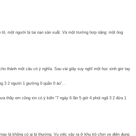
ô tô, một người bị tai nạn sản xuất. Và một trường hợp nặng: một ông
cho thành một câu có ý nghĩa. Sau vài giây suy nghĩ một học sinh giơ tay
ng 3 2 người 1 giường 0 quần 0 áo”…
hưa thầy em cũng xin có ý kiến “7 ngày 6 lần 5 giờ 4 phút ngã 3 2 đứa 1
may là không có ai bị thương. Vụ việc xảy ra ở khu trò chơi xe điện đụng