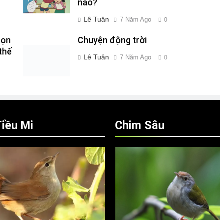
nào?
Lê Tuân
7 Năm Ago
0
bọn
Chuyện động trời
thế
Lê Tuân
7 Năm Ago
0
iều Mi
Chim Sâu