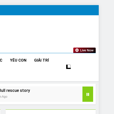
Live Now
ỨC
YÊU CON
GIẢI TRÍ
Bull rescue story
m Ago