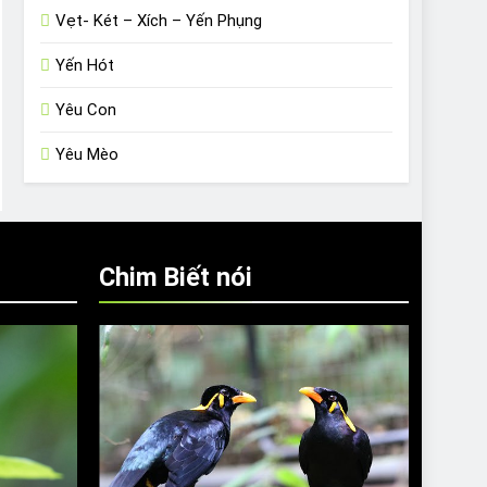
Vẹt- Két – Xích – Yến Phụng
Yến Hót
Yêu Con
Yêu Mèo
Chim Biết nói