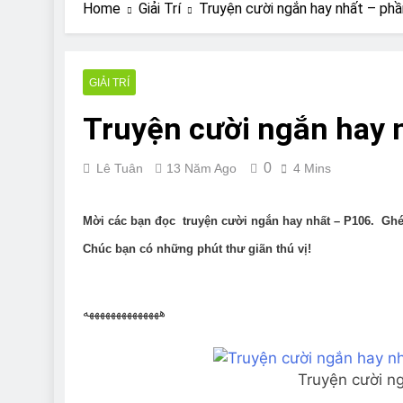
Are Bulldogs Lazy
Home
Giải Trí
Truyện cười ngắn hay nhất – ph
7 Năm Ago
Do Bulldogs Fart?
7 Năm Ago
GIẢI TRÍ
Bulldog Anal Gla
Truyện cười ngắn hay 
7 Năm Ago
Can Bulldogs Pla
7 Năm Ago
0
Lê Tuân
13 Năm Ago
4 Mins
Mời các bạn đọc truyện cười ngắn hay nhất – P106. Gh
Chúc bạn có những phút thư giãn thú vị!
ههههههههههههههه
Truyện cười n