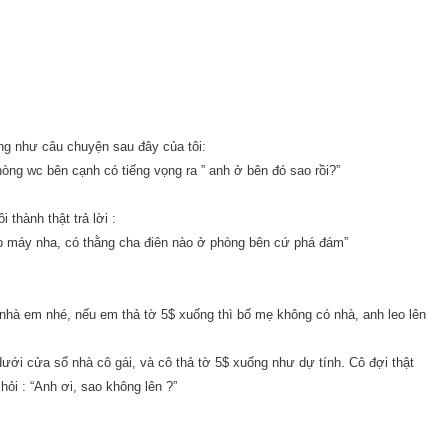
ng như câu chuyện sau đây của tôi:
hòng wc bên cạnh có tiếng vọng ra ” anh ở bên đó sao rồi?”
i thành thật trả lời :
 cúp máy nha, có thằng cha điên nào ở phòng bên cứ phá đám”
ổ nhà em nhé, nếu em thả tờ 5$ xuống thì bố mẹ không có nhà, anh leo lên
 dưới cửa sổ nhà cô gái, và cô thả tờ 5$ xuống như dự tính. Cô đợi thật
 hỏi : “Anh ơi, sao không lên ?”