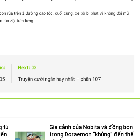
 con rùa trên 1 đường cao tốc, cuối cùng, xe bò bị phạt vì không đội mũ
n rùa đội trên lưng.
us:
Next:
105
Truyện cười ngắn hay nhất – phần 107
g tù
Gia cảnh của Nobita và đồng bọn
iến
trong Doraemon “khủng” đến thế