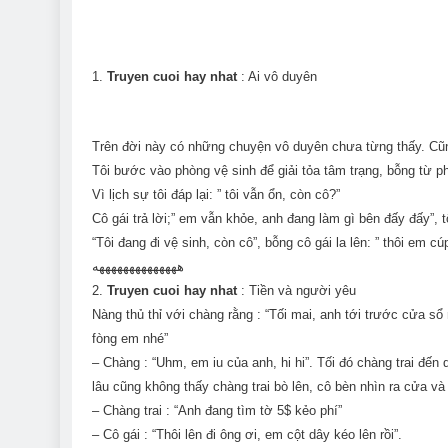
1.
Truyen cuoi hay nhat
: Ai vô duyên
Trên đời này có những chuyện vô duyên chưa từng thấy. Cũ
Tôi bước vào phòng vệ sinh để giải tỏa tâm trạng, bỗng từ p
Vì lịch sự tôi đáp lại: ” tôi vẫn ổn, còn cô?”
Cô gái trả lời;” em vẫn khỏe, anh đang làm gì bên đấy đấy”, tô
“Tôi đang đi vệ sinh, còn cô”, bỗng cô gái la lên: ” thôi em
ههههههههههههههه
2.
Truyen cuoi hay nhat
: Tiền và người yêu
Nàng thủ thỉ với chàng rằng : “Tối mai, anh tới trước cửa s
fòng em nhé”
– Chàng : “Uhm, em iu của anh, hi hi”. Tối đó chàng trai đến
lâu cũng không thấy chàng trai bò lên, cô bèn nhìn ra cửa và
– Chàng trai : “Anh đang tìm tờ 5$ kẻo phí”
– Cô gái : “Thôi lên đi ông ơi, em cột dây kéo lên rồi”.