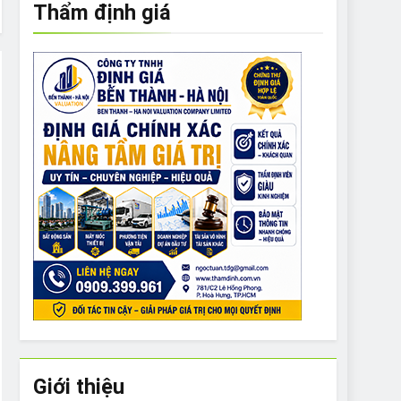
Thẩm định giá
e to What Bulldogs Can (and can’t) Eat
 Run Long Distances?
Do I Need to Groom My Bulldog
Giới thiệu