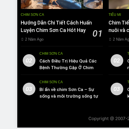
CHIM SƠN CA
TIỂU MI
Hướng Dẫn Chi Tiết Cách Huấn
Chim Tiể
Luyện Chim Sơn Ca Hót Hay
nuôi và 
01
2 Năm Ago
2 Năm A
CHIM SƠN CA
02
02
Cách Điều Trị Hiệu Quả Các
Bệnh Thường Gặp Ở Chim
Sơn Ca
CHIM SƠN CA
03
03
Bí ẩn về chim Sơn Ca – Sự
sống và môi trường sống tự
nhiên
Copyright @ 2007-