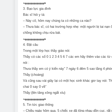
ههههههههههههههه
3. Bạo lực gia đình
Bác sĩ hỏi y tá:
– Này cô, hôm nay chúng ta có những ca nào?
– Thưa bác sĩ, có hai trường hợp nhẹ: một người bị tai nạn 
chồng không chịu rửa bát.
ههههههههههههههه
4. Đặt câu
Trong một lớp học thầy giáo nói:
Thầy có các số 0 1 2 3 4 5 6 7 các em hãy thêm vào các từ 
nói :
Thưa thầy em có ý kiến này” 7 ngày 6 đêm 5 sao tầng 4 phò
Thầy:(choáng)
Và cũng sau vài giây lại có một học sinh khác giơ tay nói: T
chai 0 say 0 về”
Thầy:(lên tăng xông ngất xỉu)
ههههههههههههههه
5. Tin tức giao thông
– Chiều ngày hôm qua, 5 chiếc xe đã tông nhau dồn cục, rất 