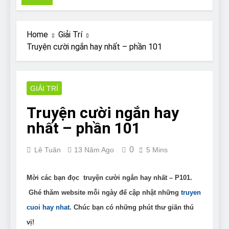
Pit Bull rescue story
7 Năm Ago
Why Do Bulldogs Snore?
Home
Giải Trí
And How to Minimize It!
Truyện cười ngắn hay nhất – phần 101
7 Năm Ago
Are Bulldogs Lazy? Not as
much as you think and here’s
why!
GIẢI TRÍ
7 Năm Ago
Do Bulldogs Fart? Yes! And
Truyện cười ngắn hay
How to Stop It!
nhất – phần 101
7 Năm Ago
The Ultimate Guide to What
Bulldogs Can (and can’t) Eat
0
Lê Tuân
13 Năm Ago
5 Mins
7 Năm Ago
Bulldog Anal Gland Problem
and How to Treat It
Mời các bạn đọc truyện cười ngắn hay nhất – P101.
7 Năm Ago
Ghé thăm website mỗi ngày để cập nhật những
truyen
Can Bulldogs Run Long
cuoi hay nhat
. Chúc bạn có những phút thư giãn thú
Distances?
vị!
7 Năm Ago