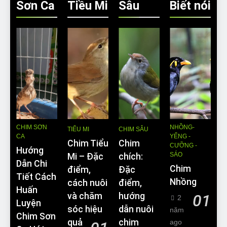
Sơn Ca
Tiều Mi
Sâu
Biết nói
CHIM SƠN
NHỒNG-
TIỂU MI
CHIM SÂU
CA
YỂNG -
Chim Tiểu
Chim
CƯỠNG -
Hướng
SÁO
Mi – Đặc
chích:
Dẫn Chi
Chim
điểm,
Đặc
Tiết Cách
Nhồng
cách nuôi
điểm,
Huấn
và chăm
hướng
01
2
Luyện
sóc hiệu
dẫn nuôi
năm
Chim Sơn
quả
chim
ago