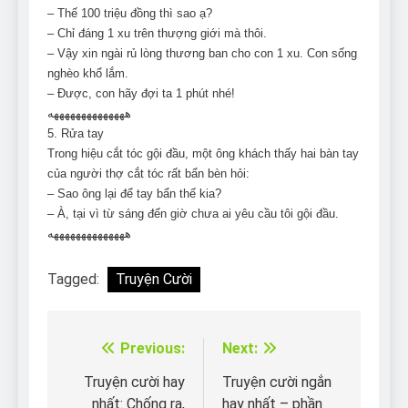
– Thế 100 triệu đồng thì sao ạ?
– Chỉ đáng 1 xu trên thượng giới mà thôi.
– Vậy xin ngài rủ lòng thương ban cho con 1 xu. Con sống
nghèo khổ lắm.
– Được, con hãy đợi ta 1 phút nhé!
ههههههههههههههه
5. Rửa tay
Trong hiệu cắt tóc gội đầu, một ông khách thấy hai bàn tay
của người thợ cắt tóc rất bẩn bèn hỏi:
– Sao ông lại để tay bẩn thế kia?
– À, tại vì từ sáng đến giờ chưa ai yêu cầu tôi gội đầu.
ههههههههههههههه
Tagged:
Truyện Cười
Previous:
Next:
Điều
hướng
Truyện cười hay
Truyện cười ngắn
nhất: Chống ra,
hay nhất – phần