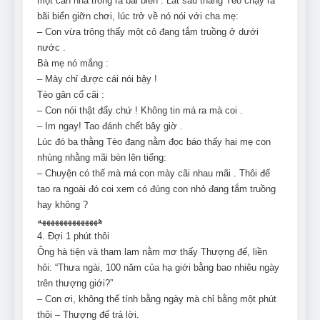
một căn nhà trông ra bãi biển . Lát sau thằng Tèo chạy ra
bãi biển giỡn chơi, lúc trở về nó nói với cha mẹ:
– Con vừa trông thấy một cô đang tắm truồng ở dưới
nước .
Bà mẹ nó mắng :
– Mày chỉ được cái nói bậy !
Tèo gân cổ cãi :
– Con nói thật đấy chứ ! Không tin má ra mà coi .
– Im ngay! Tao đánh chết bây giờ .
Lúc đó ba thằng Tèo đang nằm đọc báo thấy hai mẹ con
nhùng nhằng mãi bèn lên tiếng:
– Chuyện có thế mà má con mày cãi nhau mãi . Thôi đế
tao ra ngoài đó coi xem có đúng con nhỏ đang tắm truồng
hay không ?
ههههههههههههههه
4. Đợi 1 phút thôi
Ông hà tiện và tham lam nằm mơ thấy Thượng đế, liền
hỏi: “Thưa ngài, 100 năm của hạ giới bằng bao nhiêu ngày
trên thượng giới?”
– Con ơi, không thể tính bằng ngày mà chỉ bằng một phút
thôi – Thượng đế trả lời.