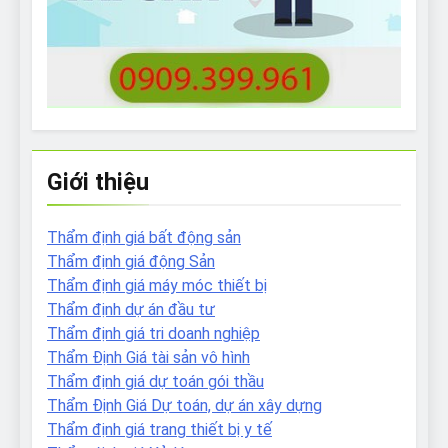
Giới thiệu
Thẩm định giá bất động sản
Thẩm định giá động Sản
Thẩm định giá máy móc thiết bị
Thẩm định dự án đầu tư
Thẩm định giá tri doanh nghiệp
Thẩm Định Giá tài sản vô hình
Thẩm định giá dự toán gói thầu
Thẩm Định Giá Dự toán, dự án xây dựng
Thẩm định giá trang thiết bị y tế