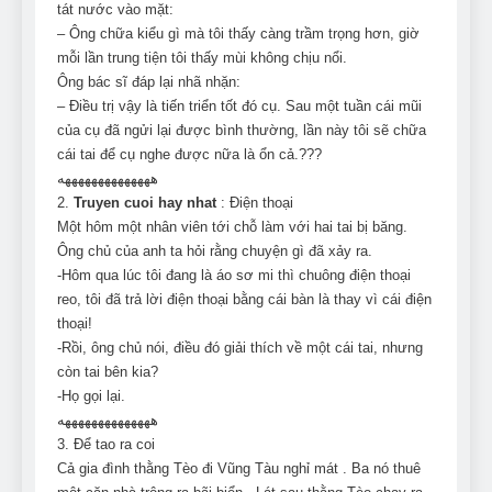
tát nước vào mặt:
– Ông chữa kiểu gì mà tôi thấy càng trầm trọng hơn, giờ
mỗi lần trung tiện tôi thấy mùi không chịu nổi.
Ông bác sĩ đáp lại nhã nhặn:
– Điều trị vậy là tiến triển tốt đó cụ. Sau một tuần cái mũi
của cụ đã ngửi lại được bình thường, lần này tôi sẽ chữa
cái tai để cụ nghe được nữa là ổn cả.???
ههههههههههههههه
2.
Truyen cuoi hay nhat
: Điện thoại
Một hôm một nhân viên tới chỗ làm với hai tai bị băng.
Ông chủ của anh ta hỏi rằng chuyện gì đã xảy ra.
-Hôm qua lúc tôi đang là áo sơ mi thì chuông điện thoại
reo, tôi đã trả lời điện thoại bằng cái bàn là thay vì cái điện
thoại!
-Rồi, ông chủ nói, điều đó giải thích về một cái tai, nhưng
còn tai bên kia?
-Họ gọi lại.
ههههههههههههههه
3. Để tao ra coi
Cả gia đình thằng Tèo đi Vũng Tàu nghỉ mát . Ba nó thuê