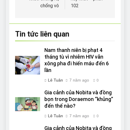
bài
chống vô
102
viết
Tin tức liên quan
Nam thanh niên bị phạt 4
tháng tù vì nhiễm HIV vẫn
xông pha đi hiến máυ đến 6
lần
Lê Tuân
7 năm ago
0
Gia cảnh của Nobita và đồng
bọn trong Doraemon “khủng”
đến thế nào?
Lê Tuân
7 năm ago
0
Gia cảnh của Nobita và đồng