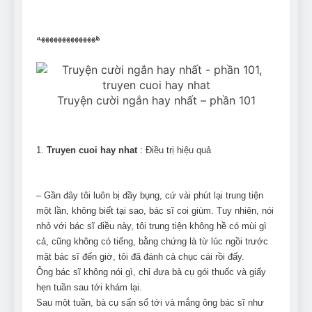
Can Bulldogs Play Fetch?
And How to Train Them!
ههههههههههههههه
7 Năm Ago
How Often Do I Need to
Groom My Bulldog
7 Năm Ago
Truyện cười ngắn hay nhất – phần 101
1.
Truyen cuoi hay nhat
: Điều trị hiệu quả
– Gần đây tôi luôn bị đầy bụng, cứ vài phút lại trung tiện
một lần, không biết tại sao, bác sĩ coi giùm. Tuy nhiên, nói
nhỏ với bác sĩ điều này, tôi trung tiện không hề có mùi gì
cả, cũng không có tiếng, bằng chứng là từ lúc ngồi trước
mặt bác sĩ đến giờ, tôi đã đánh cả chục cái rồi đấy.
Ông bác sĩ không nói gì, chỉ đưa bà cụ gói thuốc và giấy
hẹn tuần sau tới khám lại.
Sau một tuần, bà cụ sấn sổ tới và mắng ông bác sĩ như