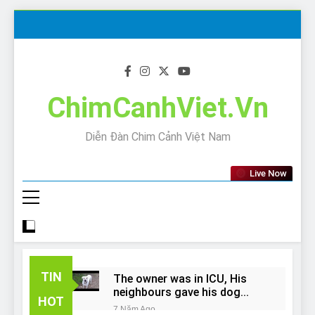
Skip
to
content
ChimCanhViet.Vn
Diễn Đàn Chim Cảnh Việt Nam
Live Now
TIN
The owner was in ICU, His
neighbours gave his dog
HOT
away!
7 Năm Ago