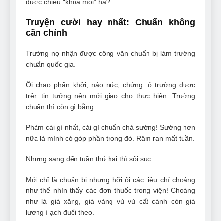
được chiêu “khóa môi” hả?
Truyện cười hay nhất: Chuẩn không
cần chỉnh
Trường nọ nhận được công văn chuẩn bị làm trường
chuẩn quốc gia.
Ôi chao phấn khởi, náo nức, chứng tỏ trường được
trên tin tưởng nên mới giao cho thực hiện. Trường
chuẩn thì còn gì bằng.
Phàm cái gì nhất, cái gì chuẩn chả sướng! Sướng hơn
nữa là mình có góp phần trong đó. Râm ran mất tuần.
Nhưng sang đến tuần thứ hai thì sôi sục.
Mới chỉ là chuẩn bị nhưng hỡi ôi các tiêu chí choáng
như thể nhìn thấy các đơn thuốc trong viện! Choáng
như là giá xăng, giá vàng vù vù cất cánh còn giá
lương ì ạch đuổi theo.