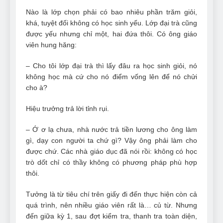
Nào là lớp chọn phải có bao nhiêu phần trăm giỏi,
khá, tuyệt đối không có học sinh yếu. Lớp đại trà cũng
được yếu nhưng chỉ một, hai đứa thôi. Có ông giáo
viên hung hăng:
– Cho tôi lớp đại trà thì lấy đâu ra học sinh giỏi, nó
không học mà cứ cho nó điểm vống lên để nó chửi
cho à?
Hiệu trưởng trả lời tỉnh rụi.
– Ớ ơ lạ chưa, nhà nước trả tiền lương cho ông làm
gì, dạy con người ta chứ gì? Vậy ông phải làm cho
được chứ. Các nhà giáo dục đã nói rồi: không có học
trò dốt chỉ có thầy không có phương pháp phù hợp
thôi.
Tưởng là từ tiêu chí trên giấy đi đến thực hiện còn cả
quá trình, nên nhiều giáo viên rất là… củ từ. Nhưng
đến giữa kỳ 1, sau đợt kiểm tra, thanh tra toàn diện,