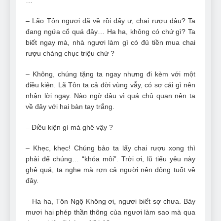
– Lão Tôn ngươi đã về rồi đấy ư, chai rượu đâu? Ta
đang ngứa cổ quá đây… Ha ha, không có chứ gì? Ta
biết ngay mà, nhà ngươi làm gì có đủ tiền mua chai
rượu chàng chục triệu chứ ?
– Không, chúng tặng ta ngay nhưng đi kèm với một
điều kiện. Lã Tôn ta cả đời vùng vẫy, có sợ cái gì nên
nhận lời ngay. Nào ngờ đâu vì quá chủ quan nên ta
về đây với hai bàn tay trắng.
– Điều kiện gì mà ghê vậy ?
– Khẹc, khẹc! Chúng bảo ta lấy chai rượu xong thì
phải để chúng… “khóa môi”. Trời ơi, lũ tiểu yêu này
ghê quá, ta nghe mà rợn cả người nên dông tuốt về
đây.
– Ha ha, Tôn Ngộ Không ơi, ngươi biết sợ chưa. Bảy
mươi hai phép thần thông của ngươi làm sao mà qua