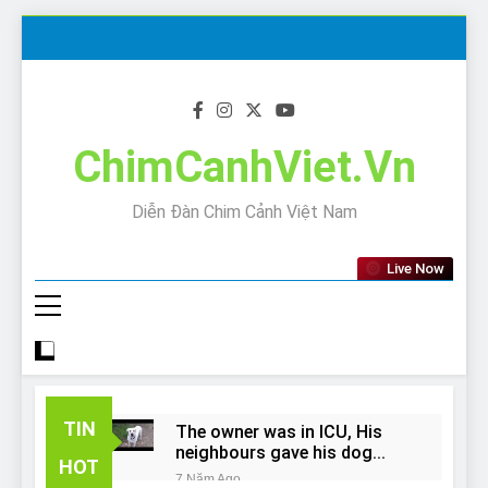
Skip
to
content
ChimCanhViet.Vn
Diễn Đàn Chim Cảnh Việt Nam
Live Now
TIN
The owner was in ICU, His
neighbours gave his dog
HOT
away!
7 Năm Ago