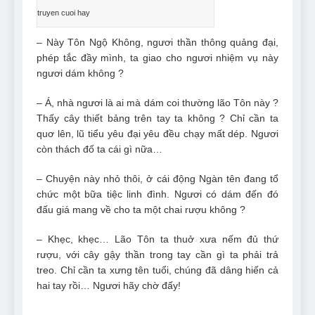
Can Bulldogs Play Fetch?
truyen cuoi hay
And How to Train Them!
7 Năm Ago
– Này Tôn Ngộ Không, ngươi thần thông quảng đại,
How Often Do I Need to
phép tắc đầy mình, ta giao cho ngươi nhiệm vụ này
Groom My Bulldog
ngươi dám không ?
7 Năm Ago
– Á, nhà ngươi là ai mà dám coi thường lão Tôn này ?
Thấy cây thiết bảng trên tay ta không ? Chỉ cần ta
quơ lên, lũ tiểu yêu đại yêu đều chạy mất dép. Ngươi
còn thách đố ta cái gì nữa…
– Chuyện này nhỏ thôi, ở cái động Ngàn tên đang tổ
chức một bữa tiệc linh đình. Ngươi có dám đến đó
đấu giá mang về cho ta một chai rượu không ?
– Khẹc, khẹc… Lão Tôn ta thuở xưa nếm đủ thứ
rượu, với cây gậy thần trong tay cần gì ta phải trả
treo. Chỉ cần ta xưng tên tuổi, chúng đã dâng hiến cả
hai tay rồi… Ngươi hãy chờ đấy!
…