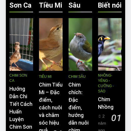
Sơn Ca
Tiều Mi
Sâu
Biết nói
CHIM SƠN
NHỒNG-
TIỂU MI
CHIM SÂU
CA
YỂNG -
Chim Tiểu
Chim
CƯỠNG -
Hướng
SÁO
Mi – Đặc
chích:
Dẫn Chi
Chim
điểm,
Đặc
Tiết Cách
Nhồng
cách nuôi
điểm,
Huấn
và chăm
hướng
01
2
Luyện
sóc hiệu
dẫn nuôi
năm
Chim Sơn
quả
chim
ago