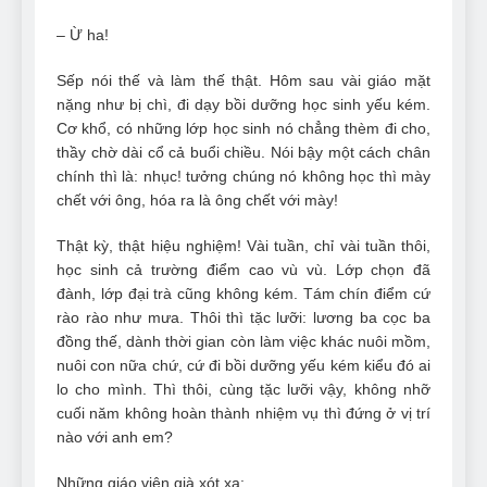
– Ừ ha!
Sếp nói thế và làm thế thật. Hôm sau vài giáo mặt
nặng như bị chì, đi dạy bồi dưỡng học sinh yếu kém.
Cơ khổ, có những lớp học sinh nó chẳng thèm đi cho,
thầy chờ dài cổ cả buổi chiều. Nói bậy một cách chân
chính thì là: nhục! tưởng chúng nó không học thì mày
chết với ông, hóa ra là ông chết với mày!
Thật kỳ, thật hiệu nghiệm! Vài tuần, chỉ vài tuần thôi,
học sinh cả trường điểm cao vù vù. Lớp chọn đã
đành, lớp đại trà cũng không kém. Tám chín điểm cứ
rào rào như mưa. Thôi thì tặc lưỡi: lương ba cọc ba
đồng thế, dành thời gian còn làm việc khác nuôi mồm,
nuôi con nữa chứ, cứ đi bồi dưỡng yếu kém kiểu đó ai
lo cho mình. Thì thôi, cùng tặc lưỡi vậy, không nhỡ
cuối năm không hoàn thành nhiệm vụ thì đứng ở vị trí
nào với anh em?
Những giáo viên già xót xa: