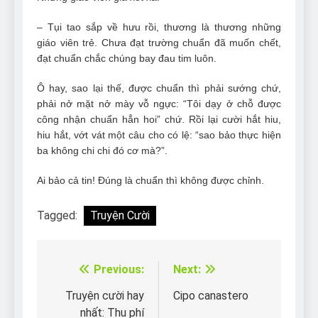
– Tụi tao sắp về hưu rồi, thương là thương những
giáo viên trẻ. Chưa đạt trường chuẩn đã muốn chết,
đạt chuẩn chắc chúng bay đau tim luôn.
Ô hay, sao lại thế, được chuẩn thì phải sướng chứ,
phải nở mặt nở mày vỗ ngực: “Tôi dạy ở chỗ được
công nhận chuẩn hẳn hoi” chứ. Rồi lại cười hắt hiu,
hiu hắt, vớt vát một câu cho có lệ: “sao bảo thực hiện
ba không chi chi đó cơ mà?”.
Ai bảo cả tin! Đúng là chuẩn thì không được chỉnh.
Tagged:
Truyện Cười
Previous:
Next:
Điều
hướng
Truyện cười hay
Cipo canastero
nhất: Thu phí