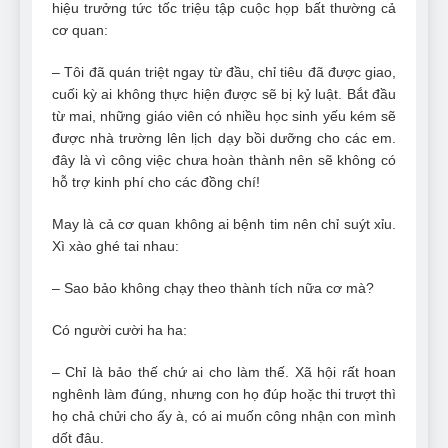
hiệu trưởng tức tốc triệu tập cuộc họp bất thường cả
cơ quan:
– Tôi đã quán triệt ngay từ đầu, chỉ tiêu đã được giao,
cuối kỳ ai không thực hiện được sẽ bị kỷ luật. Bắt đầu
từ mai, những giáo viên có nhiều học sinh yếu kém sẽ
được nhà trường lên lịch dạy bồi dưỡng cho các em.
đây là vì công việc chưa hoàn thành nên sẽ không có
hỗ trợ kinh phí cho các đồng chí!
May là cả cơ quan không ai bệnh tim nên chỉ suýt xỉu.
Xì xào ghé tai nhau:
– Sao bảo không chạy theo thành tích nữa cơ mà?
Có người cười ha ha:
– Chỉ là bảo thế chứ ai cho làm thế. Xã hội rất hoan
nghênh làm đúng, nhưng con họ đúp hoặc thi trượt thì
họ chả chửi cho ấy à, có ai muốn công nhận con mình
dốt đâu.