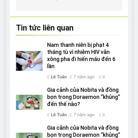
bài
viết
Tin tức liên quan
Nam thanh niên bị phạt 4
tháng tù vì nhiễm HIV vẫn
xông pha đi hiến máυ đến 6
lần
Lê Tuân
7 năm ago
0
Gia cảnh của Nobita và đồng
bọn trong Doraemon “khủng”
đến thế nào?
Lê Tuân
7 năm ago
0
Gia cảnh của Nobita và đồng
bọn trong Doraemon “khủng”