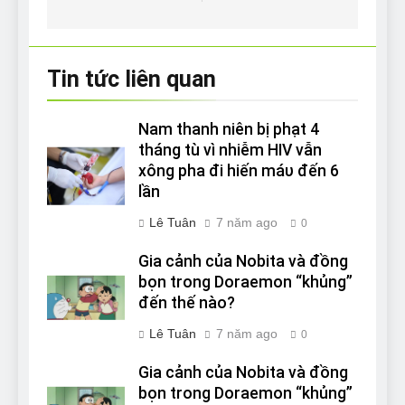
bài
viết
Tin tức liên quan
Nam thanh niên bị phạt 4
tháng tù vì nhiễm HIV vẫn
xông pha đi hiến máυ đến 6
lần
Lê Tuân
7 năm ago
0
Gia cảnh của Nobita và đồng
bọn trong Doraemon “khủng”
đến thế nào?
Lê Tuân
7 năm ago
0
Gia cảnh của Nobita và đồng
bọn trong Doraemon “khủng”