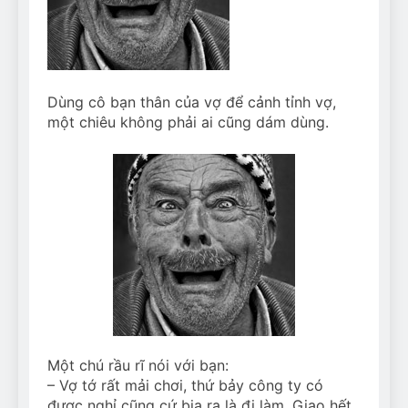
Can Bulldogs Play Fetch?
And How to Train Them!
7 Năm Ago
How Often Do I Need to
Groom My Bulldog
Dùng cô bạn thân của vợ để cảnh tỉnh vợ,
7 Năm Ago
một chiêu không phải ai cũng dám dùng.
Một chú rầu rĩ nói với bạn:
– Vợ tớ rất mải chơi, thứ bảy công ty có
được nghỉ cũng cứ bịa ra là đi làm. Giao hết