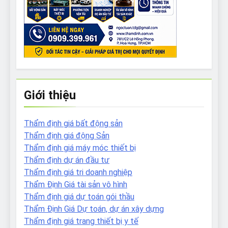
Giới thiệu
Thẩm định giá bất động sản
Thẩm định giá động Sản
Thẩm định giá máy móc thiết bị
Thẩm định dự án đầu tư
Thẩm định giá tri doanh nghiệp
Thẩm Định Giá tài sản vô hình
Thẩm định giá dự toán gói thầu
Thẩm Định Giá Dự toán, dự án xây dựng
Thẩm định giá trang thiết bị y tế