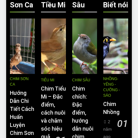
Sơn Ca
Tiều Mi
Sâu
Biết nói
CHIM SƠN
NHỒNG-
TIỂU MI
CHIM SÂU
CA
YỂNG -
Chim Tiểu
Chim
CƯỠNG -
Hướng
SÁO
Mi – Đặc
chích:
Dẫn Chi
Chim
điểm,
Đặc
Tiết Cách
Nhồng
cách nuôi
điểm,
Huấn
và chăm
hướng
01
2
Luyện
sóc hiệu
dẫn nuôi
năm
Chim Sơn
quả
chim
ago