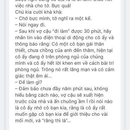
việc nhà cho tớ. Bực quá!
Chú kia cười khà khà:
– Chớ bực mình, tớ nghĩ ra một kế.
– Nói ngay đi.
– Sau khi vợ cậu “đi làm” được 30 phút, hãy
nhắn tin vào điện thoại di động cho cô ấy và
thông báo rằng: Có một cô bạn gái thân
thiết, chưa chồng của anh đến thăm, hiện tại
cô ấy đang ở trên phòng ngủ của chúng
mình và cô ấy hết lời khen em về cách bài trí
phòng ngủ. Trông nó rất lãng mạn và có cảm
giác thật êm ái…
– Để làm gì?
– Đảm bảo chưa đầy năm phút sau, không
hiểu bằng cách nào, vợ cậu sẽ xuất hiện
trước cửa nhà và ấn chuông ầm ĩ rồi nói nào
là cô ấy nhớ cô bạn kia, rằng là cô ấy rất
muốn gặp cô bạn kia để giới thiệu cho vài
mối mới, và “rằng thì là”…