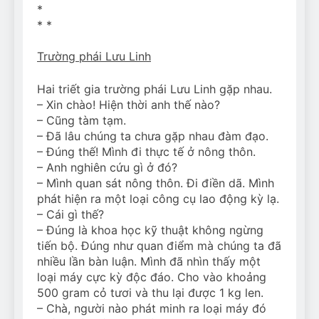
*
* *
Trường phái Lưu Linh
Hai triết gia trường phái Lưu Linh gặp nhau.
– Xin chào! Hiện thời anh thế nào?
– Cũng tàm tạm.
– Đã lâu chúng ta chưa gặp nhau đàm đạo.
– Đúng thế! Mình đi thực tế ở nông thôn.
– Anh nghiên cứu gì ở đó?
– Mình quan sát nông thôn. Đi điền dã. Mình
phát hiện ra một loại công cụ lao động kỳ lạ.
– Cái gì thế?
– Đúng là khoa học kỹ thuật không ngừng
tiến bộ. Đúng như quan điểm mà chúng ta đã
nhiều lần bàn luận. Mình đã nhìn thấy một
loại máy cực kỳ độc đáo. Cho vào khoảng
500 gram cỏ tươi và thu lại được 1 kg len.
– Chà, người nào phát minh ra loại máy đó