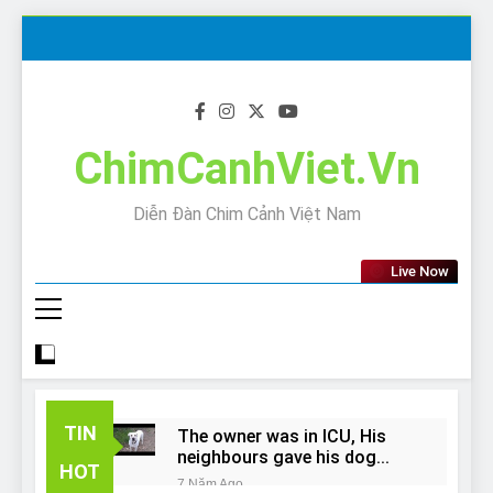
Skip
to
content
ChimCanhViet.Vn
Diễn Đàn Chim Cảnh Việt Nam
Live Now
TIN
The owner was in ICU, His
neighbours gave his dog
HOT
away!
7 Năm Ago