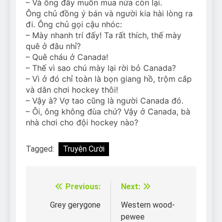
– Và ông đây muốn mua nửa còn lại.
Ông chủ đồng ý bán và người kia hài lòng ra
đi. Ông chủ gọi cậu nhóc:
– Mày nhanh trí đấy! Ta rất thích, thế mày
quê ở đâu nhỉ?
– Quê cháu ở Canada!
– Thế vì sao chú mày lại rời bỏ Canada?
– Vì ở đó chỉ toàn là bọn giang hồ, trộm cắp
và dân chơi hockey thôi!
– Vậy à? Vợ tao cũng là người Canada đó.
– Ôi, ông không đùa chứ? Vậy ở Canada, bà
nhà chơi cho đội hockey nào?
Tagged:
Truyện Cười
Previous:
Next:
Điều
hướng
Grey gerygone
Western wood-
pewee